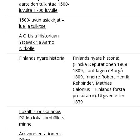
aarteiden tulkintaa 1500-
luvulta 1700-luvulle
1500-luvun asiakirjat –
lue ja tulkitse
A O Lisiä Historiaan.
Ystäväkirja Aarno
Nirkolle
Finlands nyare historia
Finlands nyare historia;
(Finska Deputationen 1808-
1809, Lantdagen i Borgå
1809, friherre Robert Henrik
Rehbinder, Mathias
Calonius – Finlands första
prokurator). Utgiven efter
1879
Lokalhistoriska arkiv.
Rädda lokalsamhällets
minne
Arkivpresentationer -
Pärm