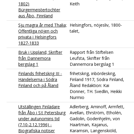
1802)
Keith
Bürgermeistertochter
aus Åbo, Finnland
Sju magra år med Thalia;
Helsingfors, nöjesliv, 1800-
Offentliga nöjen och
talet,
privata i Helsingfors
1827-1833
Bruk i Uppland; Skrifter
Rapport från Stiftelsen
från Dannemora
Leufsta, Skrifter från
bergslag 1
Dannemora bergslag 1
Finlands frihetskrig III -
frihetskrig, inbördeskrig,
Händelserna i Södra
Finland 1917, Södra Finland,
Finland och på Åland
Åland Redaktion: Kai
Donner, TH. Svedlin, Heikki
Nurmio
Utställingen Finlädare
Adlerberg, Aminoff, Armfett,
från Åbo i S:t Petersburg
Avellan, Ehrström, Etholén,
under autunomins tid
Gadolin, Godenhjelm, von
(7.10-2.12.1996) -
Haartman, Kajanus,
Biografiska notiser
Karamsin, Langenskiöld,