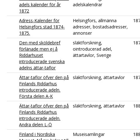
adels kalender för år
adelskalendrar
1872
Adress-Kalender för
Helsingfors, allmänna
18
Helsingfors stad 1874-
adresser, bostadsadresser,
1875.
annonser
Den med sköldebref
släktforskning,
18
förlänade men ej å
ointroducerad adel,
Riddarhuset
ättartavlor, Sverige
introducerade svenska
adelns ättar-taflor
Ättar-taflor öfver den på
släktforskning, ättartavlor
18
Finlands Riddarhus
introducerade adeln.
Första delen A-K
Ättar-taflor öfver den på
släktforskning, ättartavlor
18
Finlands Riddarhus
introducerade adeln.
Andra delen L-Ö
Finland i Nordiska
Museisamlingar
18