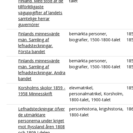
Finland. Med stöd af de
talet
tillförlitligaste
väguppgifter af landets
samtelige herrar
guvernörer
Finlands minnesvärde
bemärkta personer,
18
män. Samling af
biografier, 1500-1800-talet
18
lefnadsteckningar.
Första bandet
Finlands minnesvärde
bemärkta personer,
18
män. Samling af
biografier, 1500-1800-talet
18
lefnadsteckningar. Andra
bandet
Korsholms skolor 1859 -
elevmatrikel,
18
1958 Minnesskrift
personalmatrikel, Korsholm,
1800-talet, 1900-talet
Lefnadsteckningar öfver
personhistoria, krigshistoria,
18
de utmärktare
1800-talet
personerna under kriget
mot Ryssland åren 1808
och 1809 I delen