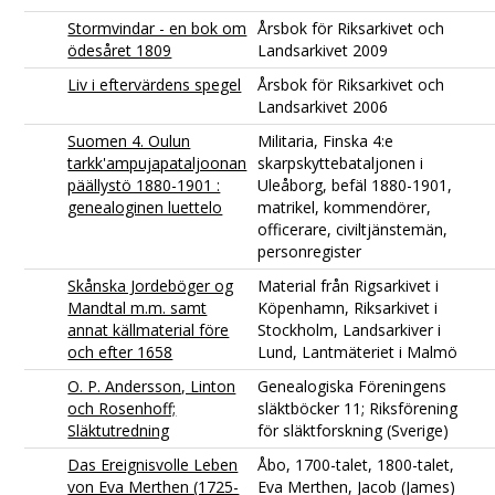
Stormvindar - en bok om
Årsbok för Riksarkivet och
ödesåret 1809
Landsarkivet 2009
Liv i eftervärdens spegel
Årsbok för Riksarkivet och
Landsarkivet 2006
Suomen 4. Oulun
Militaria, Finska 4:e
tarkk'ampujapataljoonan
skarpskyttebataljonen i
päällystö 1880-1901 :
Uleåborg, befäl 1880-1901,
genealoginen luettelo
matrikel, kommendörer,
officerare, civiltjänstemän,
personregister
Skånska Jordeböger og
Material från Rigsarkivet i
Mandtal m.m. samt
Köpenhamn, Riksarkivet i
annat källmaterial före
Stockholm, Landsarkiver i
och efter 1658
Lund, Lantmäteriet i Malmö
O. P. Andersson, Linton
Genealogiska Föreningens
och Rosenhoff;
släktböcker 11; Riksförening
Släktutredning
för släktforskning (Sverige)
Das Ereignisvolle Leben
Åbo, 1700-talet, 1800-talet,
von Eva Merthen (1725-
Eva Merthen, Jacob (James)