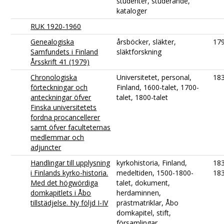
studenter, studerande,
kataloger
RUK 1920-1960
Genealogiska
årsböcker, släkter,
17
Samfundets i Finland
släktforskning
Årsskrift 41 (1979)
Chronologiska
Universitetet, personal,
18
förteckningar och
Finland, 1600-talet, 1700-
anteckningar öfver
talet, 1800-talet
Finska universitetets
fordna procancellerer
samt öfver faculteternas
medlemmar och
adjuncter
Handlingar till upplysning
kyrkohistoria, Finland,
18
i Finlands kyrko-historia.
medeltiden, 1500-1800-
18
Med det högwördiga
talet, dokument,
domkapitlets i Åbo
herdaminnen,
tillstädjelse. Ny följd I-IV
prästmatriklar, Åbo
domkapitel, stift,
församlingar