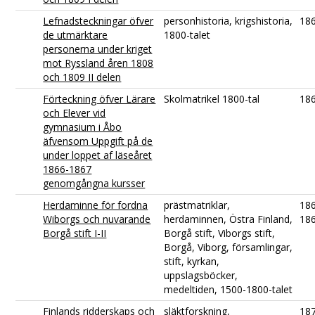
Lefnadsteckningar öfver
personhistoria, krigshistoria,
18
de utmärktare
1800-talet
personerna under kriget
mot Ryssland åren 1808
och 1809 II delen
Förteckning öfver Lärare
Skolmatrikel 1800-tal
18
och Elever vid
gymnasium i Åbo
äfvensom Uppgift på de
under loppet af läseåret
1866-1867
genomgångna kursser
Herdaminne för fordna
prästmatriklar,
18
Wiborgs och nuvarande
herdaminnen, Östra Finland,
18
Borgå stift I-II
Borgå stift, Viborgs stift,
Borgå, Viborg, församlingar,
stift, kyrkan,
uppslagsböcker,
medeltiden, 1500-1800-talet
Finlands ridderskaps och
släktforskning,
18