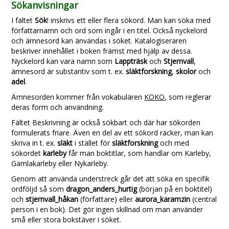
Sökanvisningar
I fältet
Sök
! inskrivs ett eller flera sökord. Man kan söka med
författarnamn och ord som ingår i en titel. Också nyckelord
och ämnesord kan änvändas i söket. Katalogiseraren
beskriver innehållet i boken främst med hjälp av dessa.
Nyckelord kan vara namn som
Lappträsk
och
Stjernvall
,
ämnesord är substantiv som t. ex.
släktforskning
,
skolor
och
adel
.
Ämnesorden kommer från vokabulären
KOKO
, som reglerar
deras form och användning.
Fältet Beskrivning är också sökbart och där har sökorden
formulerats friare. Även en del av ett sökord räcker, man kan
skriva in t. ex.
släkt
i stället för
släktforskning
och med
sökordet
karleby
får man boktitlar, som handlar om Karleby,
Gamlakarleby eller Nykarleby.
Genom att använda understreck går det att söka en specifik
ordföljd så som
dragon_anders_hurtig
(början på en boktitel)
och
stjernvall_håkan
(författare) eller
aurora_karamzin
(central
person i en bok). Det gör ingen skillnad om man använder
små eller stora bokstäver i söket.