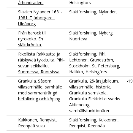
århundraden.
Helsingfors
Släkten Nylander 1631-
Släktforskning, Nylander,
1981. Tjärborgare i
Uleåborg
Från barock till
Släktforskning, Nyberg,
nyrokoko. En
Nuorteva
släktkrönika.
Rikollista Rakkautta ja
Släktforskning, Pihl,
räiskyvää tykkitulta. Pihl-
Lehtonen, Grundström,
suvun seikkalilut
Stockholm, St. Petersburg,
Suomessa, Ruotsissa
Halikko, Helsingfors
Grankulla. Såsom
Grankulla, 25-årsjubileum,
-1
villasamhälle, samhälle
villasamhälle, historik,
med sammanträngd
Grankulla samskola,
befolkning och köping
Grankulla Elektricitetsverks
Aktiebolag,
samhällsfunktionärer
Kukkonen, Renqvist,
Släktforskning, Kukkonen,
Reenpää suku
Renqvist, Reenpää