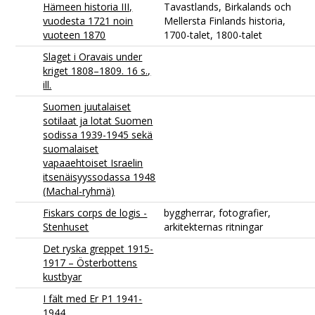
Hämeen historia III,
Tavastlands, Birkalands och
vuodesta 1721 noin
Mellersta Finlands historia,
vuoteen 1870
1700-talet, 1800-talet
Slaget i Oravais under
kriget 1808–1809. 16 s.,
ill.
Suomen juutalaiset
sotilaat ja lotat Suomen
sodissa 1939-1945 sekä
suomalaiset
vapaaehtoiset Israelin
itsenäisyyssodassa 1948
(Machal-ryhmä)
Fiskars corps de logis -
byggherrar, fotografier,
Stenhuset
arkitekternas ritningar
Det ryska greppet 1915-
1917 – Österbottens
kustbyar
I fält med Er P1 1941-
1944