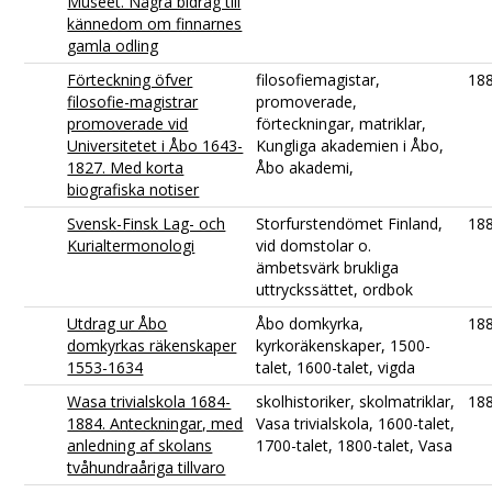
Museet. Några bidrag till
kännedom om finnarnes
gamla odling
Förteckning öfver
filosofiemagistar,
18
filosofie-magistrar
promoverade,
promoverade vid
förteckningar, matriklar,
Universitetet i Åbo 1643-
Kungliga akademien i Åbo,
1827. Med korta
Åbo akademi,
biografiska notiser
Svensk-Finsk Lag- och
Storfurstendömet Finland,
18
Kurialtermonologi
vid domstolar o.
ämbetsvärk brukliga
uttryckssättet, ordbok
Utdrag ur Åbo
Åbo domkyrka,
18
domkyrkas räkenskaper
kyrkoräkenskaper, 1500-
1553-1634
talet, 1600-talet, vigda
Wasa trivialskola 1684-
skolhistoriker, skolmatriklar,
18
1884. Anteckningar, med
Vasa trivialskola, 1600-talet,
anledning af skolans
1700-talet, 1800-talet, Vasa
tvåhundraåriga tillvaro