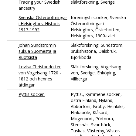
Tracing your Swedish
släktforskning, Sverige
ancestry
Svenska Österbottningar
föreningshistoriker, Svenska
i Helsingfors. Historik
Österbottningar i
1917-1992
Helsingfors, Österbotten,
Helsingfors, 1900-talet
Johan Sundströmin
Släktforskning, Sundström,
sukua Suomesta ja
brukshistoria, Dalsbruk,
Ruotsista
Björkboda
Lovisa Christandotter
Släktforskning, Vogelsang
von Vogelsang 1720 -
von, Sverige, Enköping,
1812 och hennes
Villberga
ättlingar
Pyttis socken
Pyttis,, Kymmene socken,
östra Finland, Nyland,
Abborfors, Broby, Heinlaks,
Hinkaböle, Klåsarö,
Mogenpört, Pörtnora,
Stensnäs, Svartbäck,
Tuskas, Västerby, Väster-