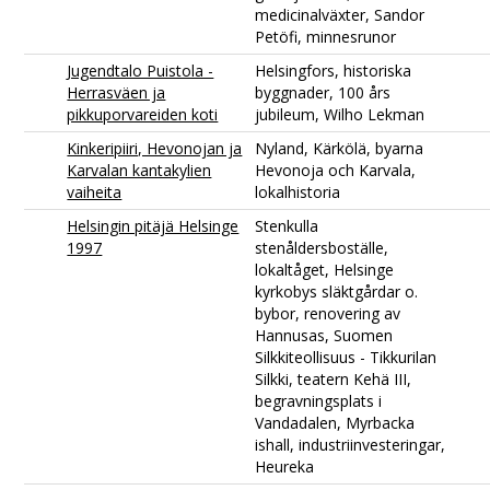
medicinalväxter, Sandor
Petöfi, minnesrunor
Jugendtalo Puistola -
Helsingfors, historiska
Herrasväen ja
byggnader, 100 års
pikkuporvareiden koti
jubileum, Wilho Lekman
Kinkeripiiri, Hevonojan ja
Nyland, Kärkölä, byarna
Karvalan kantakylien
Hevonoja och Karvala,
vaiheita
lokalhistoria
Helsingin pitäjä Helsinge
Stenkulla
1997
stenåldersboställe,
lokaltåget, Helsinge
kyrkobys släktgårdar o.
bybor, renovering av
Hannusas, Suomen
Silkkiteollisuus - Tikkurilan
Silkki, teatern Kehä III,
begravningsplats i
Vandadalen, Myrbacka
ishall, industriinvesteringar,
Heureka