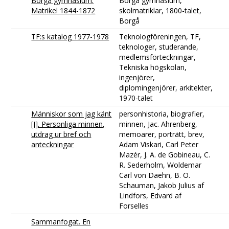
Borgå gymnasium.
Borgå gymnasium,
Matrikel 1844-1872
skolmatriklar, 1800-talet,
Borgå
TF:s katalog 1977-1978
Teknologföreningen, TF,
teknologer, studerande,
medlemsförteckningar,
Tekniska högskolan,
ingenjörer,
diplomingenjörer, arkitekter,
1970-talet
Människor som jag känt
personhistoria, biografier,
[I]. Personliga minnen,
minnen, Jac. Ahrenberg,
utdrag ur bref och
memoarer, porträtt, brev,
anteckningar
Adam Viskari, Carl Peter
Mazér, J. A. de Gobineau, C.
R. Sederholm, Woldemar
Carl von Daehn, B. O.
Schauman, Jakob Julius af
Lindfors, Edvard af
Forselles
Sammanfogat. En