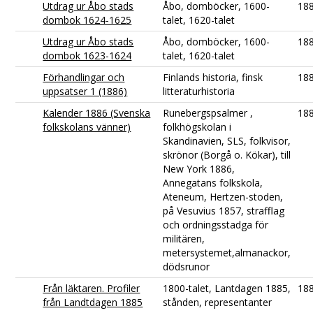
Utdrag ur Åbo stads
Åbo, domböcker, 1600-
18
dombok 1624-1625
talet, 1620-talet
Utdrag ur Åbo stads
Åbo, domböcker, 1600-
18
dombok 1623-1624
talet, 1620-talet
Förhandlingar och
Finlands historia, finsk
18
uppsatser 1 (1886)
litteraturhistoria
Kalender 1886 (Svenska
Runebergspsalmer ,
18
folkskolans vänner)
folkhögskolan i
Skandinavien, SLS, folkvisor,
skrönor (Borgå o. Kökar), till
New York 1886,
Annegatans folkskola,
Ateneum, Hertzen-stoden,
på Vesuvius 1857, strafflag
och ordningsstadga för
militären,
metersystemet,almanackor,
dödsrunor
Från läktaren. Profiler
1800-talet, Lantdagen 1885,
18
från Landtdagen 1885
stånden, representanter