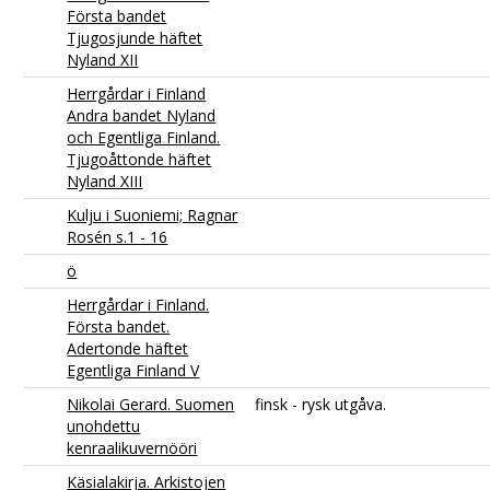
Första bandet
Tjugosjunde häftet
Nyland XII
Herrgårdar i Finland
Andra bandet Nyland
och Egentliga Finland.
Tjugoåttonde häftet
Nyland XIII
Kulju i Suoniemi; Ragnar
Rosén s.1 - 16
ö
Herrgårdar i Finland.
Första bandet.
Adertonde häftet
Egentliga Finland V
Nikolai Gerard. Suomen
finsk - rysk utgåva.
unohdettu
kenraalikuvernööri
Käsialakirja. Arkistojen