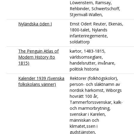
Löwenstern, Ramsay,
Rehbinder, Schwertschoff,
Stjernvall-Wallen,
Nyländska öden I
Ernst Odert Reuter, Ekenäs,
1800-talet, Nylands
infanteriregemente,
soldattorp
The Penguin Atlas of
kartor, 1483-1815,
Modern History (to
världsomseglare,
1815)
handelsrutter, invånare,
politisk historia
Kalender 1939 (Svenska
Rektorer (folkhögskolor),
folkskolans vänner)
person- och släktnamn av
nordisk härkomst, Wiborgs
hovrätt 100 år,
Tammerforssvenskar, kalk-
och marmorbrytning,
svenskar i Karelen,
människan och
klimatet,ssen i
gudstjänsten,