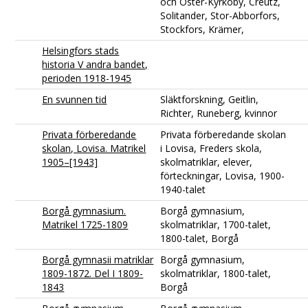
och Öster-Kyrkoby, Creutz,
Solitander, Stor-Abborfors,
Stockfors, Krämer,
Helsingfors stads
historia V andra bandet,
perioden 1918-1945
En svunnen tid
Släktforskning, Geitlin,
Richter, Runeberg, kvinnor
Privata förberedande
Privata förberedande skolan
skolan, Lovisa. Matrikel
i Lovisa, Freders skola,
1905–[1943]
skolmatriklar, elever,
förteckningar, Lovisa, 1900-
1940-talet
Borgå gymnasium.
Borgå gymnasium,
Matrikel 1725-1809
skolmatriklar, 1700-talet,
1800-talet, Borgå
Borgå gymnasii matriklar
Borgå gymnasium,
1809-1872. Del I 1809-
skolmatriklar, 1800-talet,
1843
Borgå