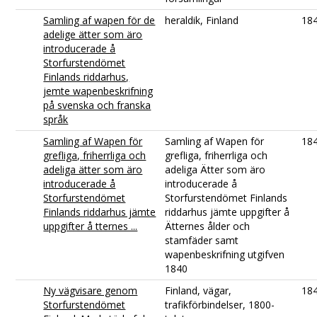
Samling af wapen för de
heraldik, Finland
18
adelige ätter som äro
introducerade å
Storfurstendömet
Finlands riddarhus,
jemte wapenbeskrifning
på svenska och franska
språk
Samling af Wapen för
Samling af Wapen för
18
grefliga, friherrliga och
grefliga, friherrliga och
adeliga ätter som äro
adeliga Ätter som äro
introducerade å
introducerade å
Storfurstendömet
Storfurstendömet Finlands
Finlands riddarhus jämte
riddarhus jämte uppgifter å
uppgifter å tternes ...
Ätternes ålder och
stamfäder samt
wapenbeskrifning utgifven
1840
Ny vägvisare genom
Finland, vägar,
18
Storfurstendömet
trafikförbindelser, 1800-