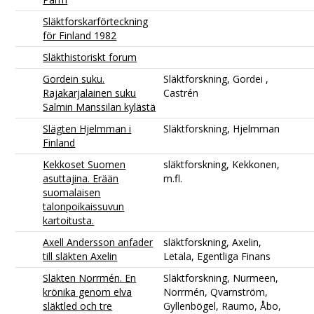
Släktforskarförteckning
för Finland 1982
Släkthistoriskt forum
Gordein suku.
Släktforskning, Gordei ,
Rajakarjalainen suku
Castrén
Salmin Manssilan kylästä
Slägten Hjelmman i
Släktforskning, Hjelmman
Finland
Kekkoset Suomen
släktforskning, Kekkonen,
asuttajina. Erään
m.fl.
suomalaisen
talonpoikaissuvun
kartoitusta.
Axell Andersson anfader
släktforskning, Axelin,
till släkten Axelin
Letala, Egentliga Finans
Släkten Norrmén. En
Släktforskning, Nurmeen,
krönika genom elva
Norrmén, Qvarnström,
släktled och tre
Gyllenbögel, Raumo, Åbo,