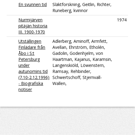
En svunnen tid
Släktforskning, Geitlin, Richter,
Runeberg, kvinnor
Nurmijärven
1974
pitäjän historia
III. 1900-1970
Utställingen
Adlerberg, Aminoff, Armfett,
Finlädare från
Avellan, Ehrström, Etholén,
Åbo i S:t
Gadolin, Godenhjelm, von
Petersburg
Haartman, Kajanus, Karamsin,
under
Langenskiöld, Löwenstern,
autunomins tid
Ramsay, Rehbinder,
(7.10-2.12.1996)
Schwertschoff, Stjernvall-
- Biografiska
Wallen,
notiser