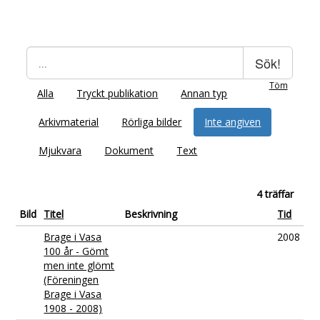
Sök!
Töm
Alla
Tryckt publikation
Annan typ
Arkivmaterial
Rörliga bilder
Inte angiven
Mjukvara
Dokument
Text
4 träffar
Bild
Titel
Beskrivning
Tid
Brage i Vasa
2008
100 år - Gömt
men inte glömt
(Föreningen
Brage i Vasa
1908 - 2008)