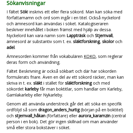
Sökanvisningar
I fältet
Sök
! inskrivs ett eller flera sökord. Man kan söka med
författarnamn och ord som ingår i en titel. Också nyckelord
och ämnesord kan änvändas i söket. Katalogiseraren
beskriver innehållet i boken främst med hjälp av dessa.
Nyckelord kan vara namn som
Lappträsk
och
Stjernvall
,
ämnesord är substantiv som t. ex.
släktforskning
,
skolor
och
adel
.
Ämnesorden kommer från vokabulären
KOKO
, som reglerar
deras form och användning.
Fältet Beskrivning är också sökbart och där har sökorden
formulerats friare. Även en del av ett sökord räcker, man kan
skriva in t. ex.
släkt
i stället för
släktforskning
och med
sökordet
karleby
får man boktitlar, som handlar om Karleby,
Gamlakarleby eller Nykarleby.
Genom att använda understreck går det att söka en specifik
ordföljd så som
dragon_anders_hurtig
(början på en boktitel)
och
stjernvall_håkan
(författare) eller
aurora_karamzin
(central
person i en bok). Det gör ingen skillnad om man använder
små eller stora bokstäver i söket.