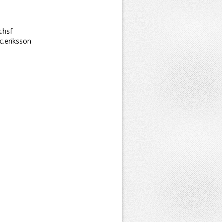
.hsf
c.eriksson