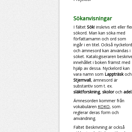
Sökanvisningar
I fältet
Sök
! inskrivs ett eller fl
sökord. Man kan söka med
författarnamn och ord som
ingår i en titel. Också nyckelor
och ämnesord kan änvändas i
söket. Katalogiseraren beskriv
innehållet i boken främst med
hjälp av dessa. Nyckelord kan
vara namn som
Lappträsk
och
Stjernvall
, ämnesord är
substantiv som t. ex.
släktforskning
,
skolor
och
adel
Ämnesorden kommer från
vokabulären
KOKO
, som
reglerar deras form och
användning.
Fältet Beskrivning är också