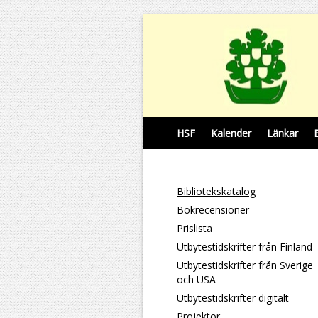
HSF
Kalender
Länkar
Bibliotekskatalog
Bokrecensioner
Prislista
Utbytestidskrifter från Finland
Utbytestidskrifter från Sverige
och USA
Utbytestidskrifter digitalt
Projektor