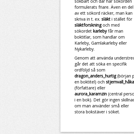
sökbart och där har sökorden
formulerats friare. Även en del
av ett sökord räcker, man kan
skriva in t. ex.
släkt
i stället för
släktforskning
och med
sökordet
karleby
får man
boktitlar, som handlar om
Karleby, Gamlakarleby eller
Nykarleby.
Genom att använda understre
går det att söka en specifik
ordföljd så som
dragon_anders_hurtig
(början 
en boktitel) och
stjernvall_håk
(författare) eller
aurora_karamzin
(central pers
i en bok). Det gör ingen skillna
om man använder små eller
stora bokstäver i söket.