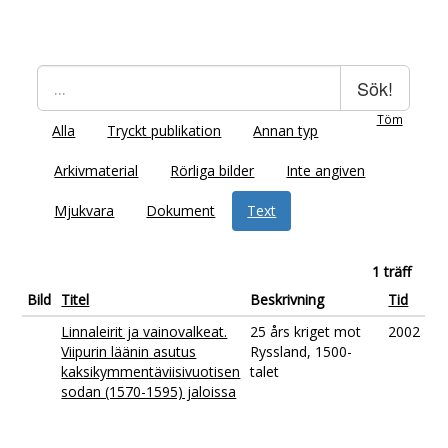
Sök!
Töm
Alla
Tryckt publikation
Annan typ
Arkivmaterial
Rörliga bilder
Inte angiven
Mjukvara
Dokument
Text
1 träff
Bild
Titel
Beskrivning
Tid
Linnaleirit ja vainovalkeat.
25 års kriget mot
2002
Viipurin läänin asutus
Ryssland, 1500-
kaksikymmentäviisivuotisen
talet
sodan (1570-1595) jaloissa