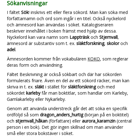
Sökanvisningar
I fältet
Sök
! inskrivs ett eller flera sökord. Man kan söka med
författarnamn och ord som ingår i en titel. Också nyckelord
och ämnesord kan änvändas i söket. Katalogiseraren
beskriver innehållet i boken främst med hjälp av dessa.
Nyckelord kan vara namn som
Lappträsk
och
Stjernvall
,
ämnesord är substantiv som t. ex.
släktforskning
,
skolor
och
adel
.
Ämnesorden kommer från vokabulären
KOKO
, som reglerar
deras form och användning.
Fältet Beskrivning är också sökbart och där har sökorden
formulerats friare. Även en del av ett sökord räcker, man kan
skriva in t. ex.
släkt
i stället för
släktforskning
och med
sökordet
karleby
får man boktitlar, som handlar om Karleby,
Gamlakarleby eller Nykarleby.
Genom att använda understreck går det att söka en specifik
ordföljd så som
dragon_anders_hurtig
(början på en boktitel)
och
stjernvall_håkan
(författare) eller
aurora_karamzin
(central
person i en bok). Det gör ingen skillnad om man använder
små eller stora bokstäver i söket.