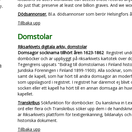
r
do just that: preserve at least one billion graves. And we won
7-
Dödsannonser.
Bl.a. dödsannonser som berör Helsingfors å
Tillbaka upp
Domstolar
Riksarkivets digitala arkiv, domstolar
Domsagor socknarna tillhört åren 1623-1862
Registret unde
domböcker och är uppbyggt på riksarkivets kartotek över 
Tegengrens uppsats "Bidrag till domstolarnas i Finland histor
a
Juridiska Föreningen i Finland 1899-1900). Alla socknar, som b
samt de kapell, som har hört till andra domsagor än moderf
som uppslagsord i registret. I registret har däremot ej bliv
socken eller ett kapell ha hört till en annan domsaga än hu
kapellet.
Transkribus
Sökfunktion för domböcker. Du kanskriva in t.ex.
ord eller flera och Transkribus söker upp dem i de handskr
är Riksarkivets plattform för textigenkänning, bildanalys oc
historiska dokument.
Tillbaka upp