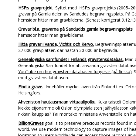
HSF:s gravprojekt
Syftet med HSF:s gravprojekts (2005–200
gravar på Gamla delen av Sandudds begravningsplats. På G
hemsidor hittar man gravbilderna. (Senast korrigerat 9.12.13
Gravar bl.a. gravarna på Sandudds gamla begravningsplats
hemsidor hittar man gravbilderna.
)
Hitta gravar i Vanda, Vichtis och Kervo.
Begravningsplatserna
27 000 gravplatser, där nästan 30 000 är begravda.
Genealogiska samfundet i Finlands gravstensdatabas.
Man b
Genealogiska Samfundet för att använda gravsten databas
YouTube om hur gravstensdatabasen fungerar (på finska)
. 
,
med gravstensdatabasen.
Find a grave.
Innehåller mycket även från Finland t.ex. Ort
Helsingfors.
n
Ahveniston hautausmaan virtuaalipolku.
Kuka taisteli Oolan
kiekkoleijonamme oli Oslon olympialaisten jäähytilaston k
rikkain kauppias? Tai montako ministeriä Ahvenistolle on ha
s
BillionGraves
goal is to preserve precious records found in
world. We use modern technology to capture images of hea
locations so users worldwide can access those records anywh