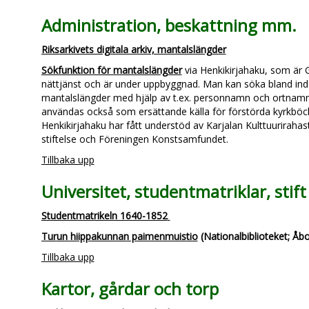
Administration, beskattning mm.
Riksarkivets digitala arkiv, mantalslängder
Sökfunktion för mantalslängder
via Henkikirjahaku, som är
nättjänst och är under uppbyggnad. Man kan söka bland inde
mantalslängder med hjälp av t.ex. personnamn och ortnamn
användas också som ersättande källa för förstörda kyrkböck
Henkikirjahaku har fått understöd av Karjalan Kulttuuriraha
stiftelse och Föreningen Konstsamfundet.
Tillbaka upp
Universitet, studentmatriklar, stift
Studentmatrikeln 1640-1852
Turun hiippakunnan paimenmuistio
(Nationalbiblioteket; Åbo 
Tillbaka upp
Kartor, gårdar och torp