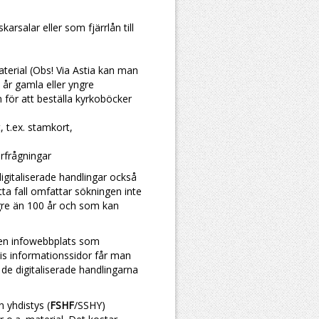
karsalar eller som fjärrlån till
terial (Obs! Via Astia kan man
 år gamla eller yngre
n för att beställa kyrkoböcker
 t.ex. stamkort,
örfrågningar
digitaliserade handlingar också
ta fall omfattar sökningen inte
gre än 100 år och som kan
 en infowebbplats som
tis informationssidor får man
de digitaliserade handlingarna
 yhdistys (
FSHF
/SSHY)