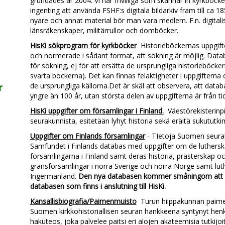
grundades år 2004. Vi har frivilliga som skannar in kyrkböcke
ingenting att använda FSHF:s digitala bildarkiv fram till ca 18
nyare och annat material bör man vara medlem. F.n. digitalis
länsräkenskaper, militärrullor och domböcker.
HisKi sökprogram för kyrkböcker
Historieböckernas uppgifte
och normerade i sådant format, att sökning är möjlig. Data
för sökning, ej för att ersätta de ursprungliga historieböckern
svarta böckerna). Det kan finnas felaktigheter i uppgifterna o
de ursprungliga källorna.Det är skäl att observera, att datab
r
yngre än 100 år, utan största delen av uppgifterna är från t
HisKi uppgifter om församlingar i Finland.
Väestörekisterinpitä
seurakunnista, esitetään lyhyt historia sekä eräitä sukututkim
Uppgifter om Finlands församlingar
- TIetoja Suomen seura
Samfundet i Finlands databas med uppgifter om de luthers
församlingarna i Finland samt deras historia, prästerskap och 
gränsförsamlingar i norra Sverige och norra Norge samt luth
Ingermanland.
Den nya databasen kommer småningom att h
databasen som finns i anslutning till HisKi.
Kansallisbiografia/Paimenmuisto
Turun hiippakunnan paim
Suomen kirkkohistoriallisen seuran hankkeena syntynyt henkil
hakuteos, joka palvelee paitsi eri alojen akateemisia tutkijo