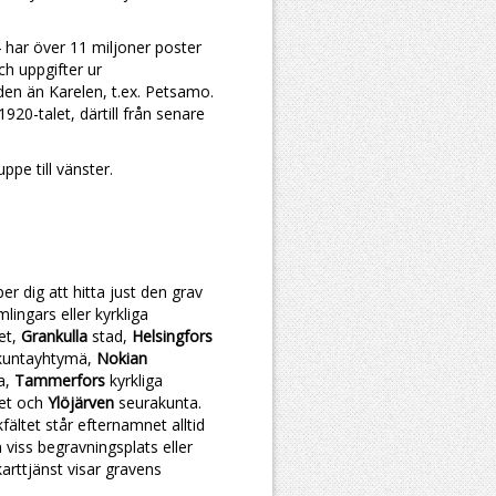
 har över 11 miljoner poster
ch uppgifter ur
n än Karelen, t.ex. Petsamo.
920-talet, därtill från senare
uppe till vänster.
per dig att hitta just den grav
ingars eller kyrkliga
et,
Grankulla
stad,
Helsingfors
kuntayhtymä,
Nokian
a,
Tammerfors
kyrkliga
het och
Ylöjärven
seurakunta.
ältet står efternamnet alltid
viss begravningsplats eller
rttjänst visar gravens