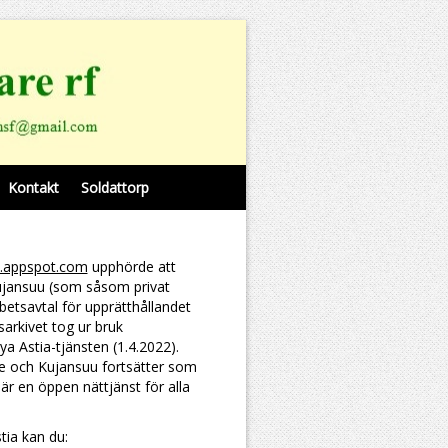
Kontakt
Soldattorp
o.appspot.com
upphörde att
ujansuu (som såsom privat
etsavtal för upprätthållandet
arkivet tog ur bruk
ya Astia-tjänsten (1.4.2022).
e och Kujansuu fortsätter som
är en öppen nättjänst för alla
.
ia kan du: