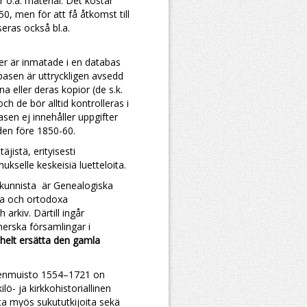
r o.a. material. Det kostar
50, men för att få åtkomst till
eras också bl.a.
r är inmatade i en databas
basen är uttryckligen avsedd
a eller deras kopior (de s.k.
ch de bör alltid kontrolleras i
asen ej innehåller uppgifter
iden före 1850-60.
jistä, erityisesti
ukselle keskeisiä luetteloita.
kunnista är Genealogiska
ka och ortodoxa
arkiv. Därtill ingår
erska församlingar i
elt ersätta den gamla
enmuisto 1554–1721 on
ö- ja kirkkohistoriallinen
ita myös sukututkijoita sekä