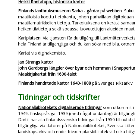
Heikki Rantatupa, historiska kartor
Finlands lantbruksmuseom Sarka - gårdar på webben
Sukuti
maatiloista koottu tietokanta, johon parhaillaan digitoidaan 
maatilamatrikkelien tietoja. Tarkoituksena on kerätä sama
hetken tilatietoja sekä sodassa luovutettujen alueiden maatil
Kartplatsen
Via tjänsten får du tillgång till Lantmäteriverket
hela Finland är tillgängliga och du kan söka med bl.a. ortna
Kartat
via digihakemisto.
Jan Strangs kartor
John Gardbergs längder över byar och hemman i Snappertu
Maakirjakartat från 1600-talet
Finlands handritade kartor 1640-1808
på Sveriges Riksarkiv.
Tidningar och tidskrifter
Nationalbibliotekets digitaliserade tidningar
som utkommit i 
1949, finskspråkiga -1939 (med något undantag) är tillgängli
Därtill har alla finlandssvenska tidningar från 1950 till nutid 
tillgängliga via datorer på Nationalbiblioteket, Svenska Litte
landskapsarkiv och endel friexemplarsbibliotek vid olika högs