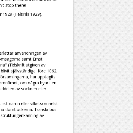
't stop there!
r 1929 (
Helsinki 1929
).
rlättar användningen av
domsagorna samt Ernst
ia" (Tidskrift utgiven av
livit självständiga. före 1862,
örsamlingarna, har upptagits
it omnämnt, om några byar i en
vuddelen av socknen eller
 ett namn eller vilketsomhelst
ivna domböckerna. Transkribus
h strukturigenkänning av