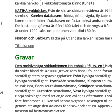
kaikkia henkilö- ja kirkkohistoriasta kiinnostuneita.
KATIHA kyrkböcker.
Från de s.k. avträdda områdena år 1944
samlats i
Karelen-databasen
; födda, döda, vigda, flyttade o
kommunionböcker. Databasen omfattar också andra område
as
De äldsta uppgifterna är från 1600-talet och de yngsta från 1
år under 1900-talet om personen varit död i 50 år.
Norden och Baltikum;
klicka på Utländska länkar i listan här 
Tillbaka upp
Gravar
Den mobilvänliga sökfunktionen Hautahaku ( fi, sv, en )
hjäl
du söker bland de 479 000 gravar som finns i följande församl
r
samfälligheters begravningsplatser:
Esbo
kyrkliga samfälligh
kyrkliga samfällighet,
Hyvinkään
seurakunta,
Kuopion
seura
seurakunta,
Porin
seurakkuntayhtymä,
Seinäjoen
seurakunt
samfällighet,
Uuraisten
seurakunta,
Vasa
kyrkliga samfällig
el
Börja sökningen med att ange den avlidnas efternamn. I sökf
före förnamnet. Du kan vid behov avgränsa sökningen till en 
genom att ange den avlidnas födelse-/dödsdatum. Appens ka
r
position på begravningsplatsen.