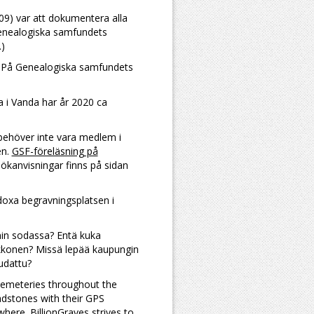
9) var att dokumentera alla
enealogiska samfundets
.)
På Genealogiska samfundets
 i Vanda har år 2020 ca
ehöver inte vara medlem i
en.
GSF-föreläsning på
Sökanvisningar finns på sidan
odoxa begravningsplatsen i
nin sodassa? Entä kuka
akkonen? Missä lepää kaupungin
udattu?
 cemeteries throughout the
dstones with their GPS
ere. BillionGraves strives to