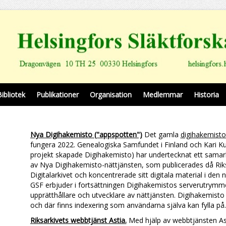
Bibliotek
Publikationer
Organisation
Medlemmar
Historia
Nya Digihakemisto ("appspotten")
Det gamla
digihakemist
fungera 2022. Genealogiska Samfundet i Finland och Kari K
projekt skapade Digihakemisto) har undertecknat ett samarb
av Nya Digihakemisto-nättjänsten, som publicerades då Riks
Digitalarkivet och koncentrerade sitt digitala material i den n
GSF erbjuder i fortsättningen Digihakemistos serverutrymm
upprätthållare och utvecklare av nättjänsten. Digihakemisto 
och där finns indexering som användarna själva kan fylla på
Riksarkivets webbtjänst​ Astia.
Med hjälp av webbtjänsten Ast