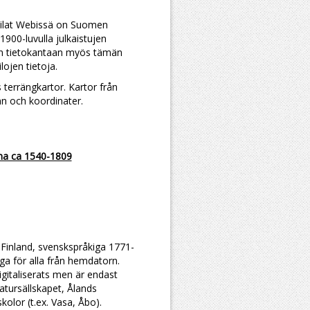
lat Webissä on Suomen
1900-luvulla julkaistujen
an tietokantaan myös tämän
ojen tietoja.
s terrängkartor. Kartor från
mn och koordinater.
na ca 1540-1809
Finland, svenskspråkiga 1771-
ga för alla från hemdatorn.
digitaliserats men är endast
ratursällskapet, Ålands
kolor (t.ex. Vasa, Åbo).