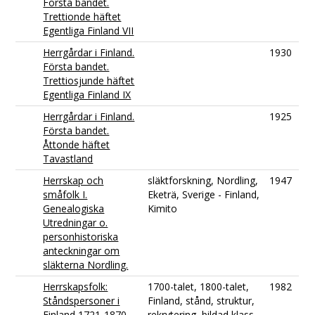
Första bandet.
Trettionde häftet
Egentliga Finland VII
Herrgårdar i Finland.
1930
Första bandet.
Trettiosjunde häftet
Egentliga Finland IX
Herrgårdar i Finland.
1925
Första bandet.
Åttonde häftet
Tavastland
Herrskap och
släktforskning, Nordling,
1947
småfolk I.
Eketrä, Sverige - Finland,
Genealogiska
Kimito
Utredningar o.
personhistoriska
anteckningar om
släkterna Nordling.
Herrskapsfolk:
1700-talet, 1800-talet,
1982
Ståndspersoner i
Finland, stånd, struktur,
Finland 1721-1870
rekrytering, bildad klass