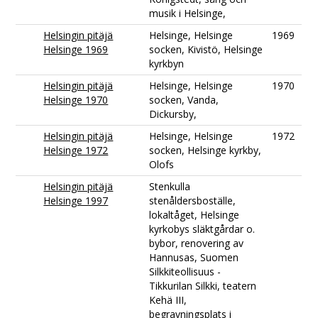
musik i Helsinge,
Helsingin pitäjä
Helsinge, Helsinge
1969
Helsinge 1969
socken, Kivistö, Helsinge
kyrkbyn
Helsingin pitäjä
Helsinge, Helsinge
1970
Helsinge 1970
socken, Vanda,
Dickursby,
Helsingin pitäjä
Helsinge, Helsinge
1972
Helsinge 1972
socken, Helsinge kyrkby,
Olofs
Helsingin pitäjä
Stenkulla
Helsinge 1997
stenåldersboställe,
lokaltåget, Helsinge
kyrkobys släktgårdar o.
bybor, renovering av
Hannusas, Suomen
Silkkiteollisuus -
Tikkurilan Silkki, teatern
Kehä III,
begravningsplats i