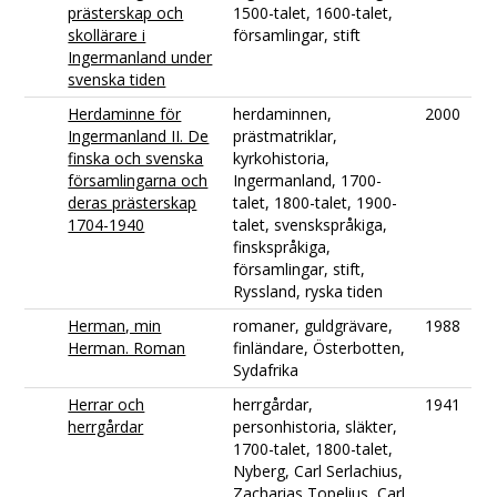
prästerskap och
1500-talet, 1600-talet,
skollärare i
församlingar, stift
Ingermanland under
svenska tiden
Herdaminne för
herdaminnen,
2000
Ingermanland II. De
prästmatriklar,
finska och svenska
kyrkohistoria,
församlingarna och
Ingermanland, 1700-
deras prästerskap
talet, 1800-talet, 1900-
1704-1940
talet, svenskspråkiga,
finskspråkiga,
församlingar, stift,
Ryssland, ryska tiden
Herman, min
romaner, guldgrävare,
1988
Herman. Roman
finländare, Österbotten,
Sydafrika
Herrar och
herrgårdar,
1941
herrgårdar
personhistoria, släkter,
1700-talet, 1800-talet,
Nyberg, Carl Serlachius,
Zacharias Topelius, Carl