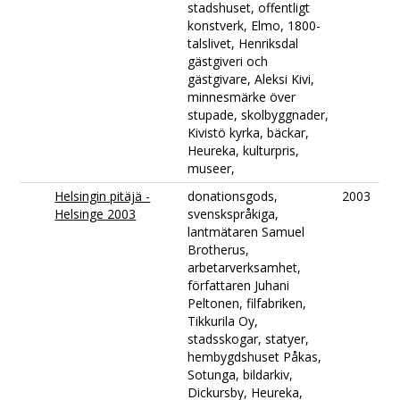
stadshuset, offentligt
konstverk, Elmo, 1800-
talslivet, Henriksdal
gästgiveri och
gästgivare, Aleksi Kivi,
minnesmärke över
stupade, skolbyggnader,
Kivistö kyrka, bäckar,
Heureka, kulturpris,
museer,
Helsingin pitäjä -
donationsgods,
2003
Helsinge 2003
svenskspråkiga,
lantmätaren Samuel
Brotherus,
arbetarverksamhet,
författaren Juhani
Peltonen, filfabriken,
Tikkurila Oy,
stadsskogar, statyer,
hembygdshuset Påkas,
Sotunga, bildarkiv,
Dickursby, Heureka,