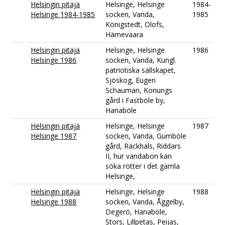
Helsingin pitäjä
Helsinge, Helsinge
1984-
Helsinge 1984-1985
socken, Vanda,
1985
Königstedt, Olofs,
Hämevaara
Helsingin pitäjä
Helsinge, Helsinge
1986
Helsinge 1986
socken, Vanda, Kungl.
patriotiska sällskapet,
Sjöskog, Eugen
Schauman, Konungs
gård i Fastböle by,
Hanaböle
Helsingin pitäjä
Helsinge, Helsinge
1987
Helsinge 1987
socken, Vanda, Gumböle
gård, Räckhals, Riddars
II, hur vandabon kan
söka rötter i det gamla
Helsinge,
Helsingin pitäjä
Helsinge, Helsinge
1988
Helsinge 1988
socken, Vanda, Åggelby,
Degerö, Hanaböle,
Stors, Lillpetas, Peijas,