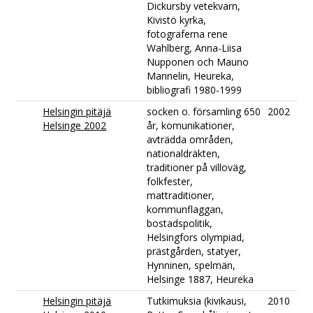
Dickursby vetekvarn,
Kivistö kyrka,
fotograferna rene
Wahlberg, Anna-Liisa
Nupponen och Mauno
Mannelin, Heureka,
bibliografi 1980-1999
Helsingin pitäjä
socken o. församling 650
2002
Helsinge 2002
år, komunikationer,
avträdda områden,
nationaldräkten,
traditioner på villoväg,
folkfester,
mattraditioner,
kommunflaggan,
bostadspolitik,
Helsingfors olympiad,
prästgården, statyer,
Hynninen, spelmän,
Helsinge 1887, Heureka
Helsingin pitäjä
Tutkimuksia (kivikausi,
2010