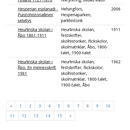
Hesperian esplanadi -
Helsingfors,
2006
Puistohistoriallinen
Hesperiaparken,
selvitys
parkhistorik
Heurlinska skolan i
Heurlinska skolan,
1911
Åbo 1861-1911
festskrifter,
skolhistoriker, flickskolor,
skolmatriklar, Åbo, 1800-
talet, 1900-talet
Heurlinska skolan i
Heurlinska skolan,
1962
Åbo. En minnesskrift
festskrifter, flickskolor,
1961
skolhistoriker,
skolmatriklar, 1800-talet,
1900-talet, Åbo
«
1
2
3
4
5
6
7
8
9
10
11
12
13
14
15
»