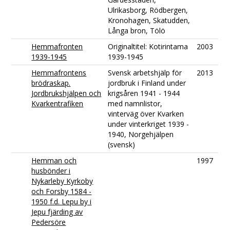
Ulrikasborg, Rödbergen,
Kronohagen, Skatudden,
Långa bron, Tölö
Hemmafronten
Originaltitel: Kotirintama
2003
1939-1945
1939-1945
Hemmafrontens
Svensk arbetshjälp för
2013
brödraskap.
jordbruk i Finland under
Jordbrukshjälpen och
krigsåren 1941 - 1944
Kvarkentrafiken
med namnlistor,
vinterväg över Kvarken
under vinterkriget 1939 -
1940, Norgehjälpen
(svensk)
Hemman och
1997
husbönder i
Nykarleby Kyrkoby
och Forsby 1584 -
1950 f.d. Lepu by i
Jepu fjärding av
Pedersöre