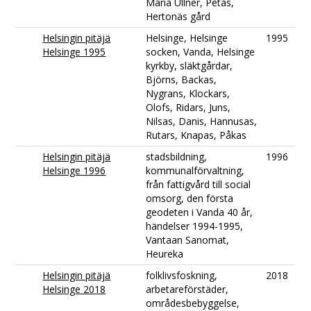
Maria Ullner, Petas,
Hertonäs gård
Helsingin pitäjä
Helsinge, Helsinge
1995
Helsinge 1995
socken, Vanda, Helsinge
kyrkby, släktgårdar,
Björns, Backas,
Nygrans, Klockars,
Olofs, Ridars, Juns,
Nilsas, Danis, Hannusas,
Rutars, Knapas, Påkas
Helsingin pitäjä
stadsbildning,
1996
Helsinge 1996
kommunalförvaltning,
från fattigvård till social
omsorg, den första
geodeten i Vanda 40 år,
händelser 1994-1995,
Vantaan Sanomat,
Heureka
Helsingin pitäjä
folklivsfoskning,
2018
Helsinge 2018
arbetareförstäder,
områdesbebyggelse,