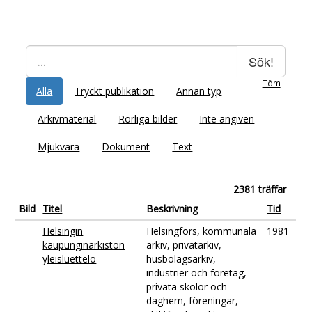
Sök!
Töm
Alla
Tryckt publikation
Annan typ
Arkivmaterial
Rörliga bilder
Inte angiven
Mjukvara
Dokument
Text
2381 träffar
Bild
Titel
Beskrivning
Tid
Helsingin
Helsingfors, kommunala
1981
kaupunginarkiston
arkiv, privatarkiv,
yleisluettelo
husbolagsarkiv,
industrier och företag,
privata skolor och
daghem, föreningar,