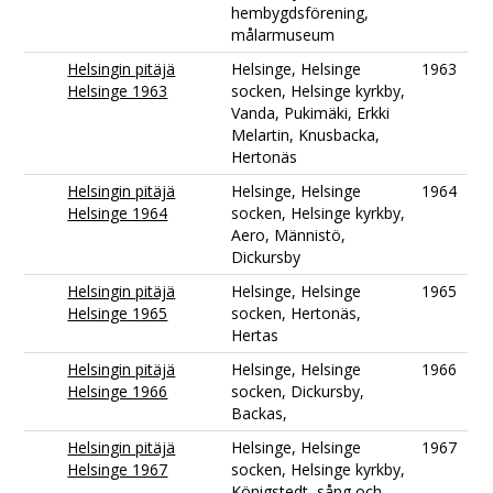
hembygdsförening,
målarmuseum
Helsingin pitäjä
Helsinge, Helsinge
1963
Helsinge 1963
socken, Helsinge kyrkby,
Vanda, Pukimäki, Erkki
Melartin, Knusbacka,
Hertonäs
Helsingin pitäjä
Helsinge, Helsinge
1964
Helsinge 1964
socken, Helsinge kyrkby,
Aero, Männistö,
Dickursby
Helsingin pitäjä
Helsinge, Helsinge
1965
Helsinge 1965
socken, Hertonäs,
Hertas
Helsingin pitäjä
Helsinge, Helsinge
1966
Helsinge 1966
socken, Dickursby,
Backas,
Helsingin pitäjä
Helsinge, Helsinge
1967
Helsinge 1967
socken, Helsinge kyrkby,
Königstedt, sång och