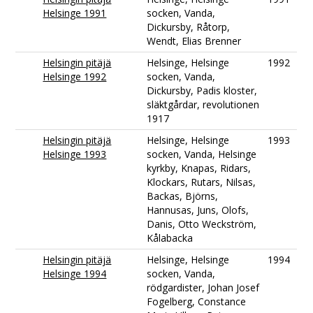
Helsinge 1991
socken, Vanda,
Dickursby, Råtorp,
Wendt, Elias Brenner
Helsingin pitäjä
Helsinge, Helsinge
1992
Helsinge 1992
socken, Vanda,
Dickursby, Padis kloster,
släktgårdar, revolutionen
1917
Helsingin pitäjä
Helsinge, Helsinge
1993
Helsinge 1993
socken, Vanda, Helsinge
kyrkby, Knapas, Ridars,
Klockars, Rutars, Nilsas,
Backas, Björns,
Hannusas, Juns, Olofs,
Danis, Otto Weckström,
Kålabacka
Helsingin pitäjä
Helsinge, Helsinge
1994
Helsinge 1994
socken, Vanda,
rödgardister, Johan Josef
Fogelberg, Constance