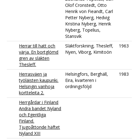
Olof Cronstedt, Otto
Henrik von Fieandt, Carl
Petter Nyberg, Hedvig
Kristina Nyberg, Henrik
Nyberg, Topelius,
Stansvik
Herrar till hatt och
Släktforskning, Thesleff,
1963
värja. En bortglömd
Nyen, Viborg, Kimitoön
gren av släkten
Thesleff.
Herrasväen ja
Helsingfors, Berghäll,
1983
työläisten kaupunki.
Eira, kvarteren i
Helsingin vanhoja
ordningsföljd
kortteleita 2.
Herrgårdar i Finland
Andra bandet Nyland
och Egentliga
Finland.
Tjugoåttonde häftet
Nyland XIII