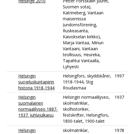
Helsinge 2010
Petter Forsskålin juuret,
Suomen sota),
Katrineberg, Vantaan
maisemissa
(undomsförening,
Ruskeasanta,
Kaivokselan kirkko),
Marja-Vantaa, Minun
Vantaani, Vantaan
teollisuus, Heureka,
Tapahtui Vantaalla,
Lyhyesti
Helsingin
Helsingfors, skyddskårer,
1997
suojeluskuntapiirin
1918-1944, Stig
historia 1918-1944
Roudasmaa
Helsingin
Helsingin normaalilyseo,
1937
suomalainen
skolmatriklar,
normaalilyseo 1887-
skolhistoriker,
1937. Juhlajulkaisu
festskrifter, Helsingfors,
1800-talet, 1900-talet
Helsingin
skolmatriklar,
1978