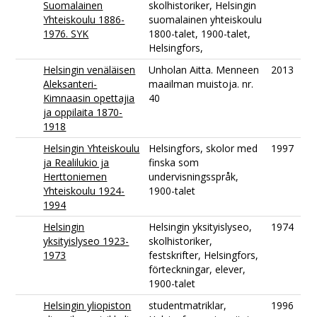
Suomalainen
skolhistoriker, Helsingin
Yhteiskoulu 1886-
suomalainen yhteiskoulu
1976. SYK
1800-talet, 1900-talet,
Helsingfors,
Helsingin venäläisen
Unholan Aitta. Menneen
2013
Aleksanteri-
maailman muistoja. nr.
Kimnaasin opettajia
40
ja oppilaita 1870-
1918
Helsingin Yhteiskoulu
Helsingfors, skolor med
1997
ja Realilukio ja
finska som
Herttoniemen
undervisningsspråk,
Yhteiskoulu 1924-
1900-talet
1994
Helsingin
Helsingin yksityislyseo,
1974
yksityislyseo 1923-
skolhistoriker,
1973
festskrifter, Helsingfors,
förteckningar, elever,
1900-talet
Helsingin yliopiston
studentmatriklar,
1996