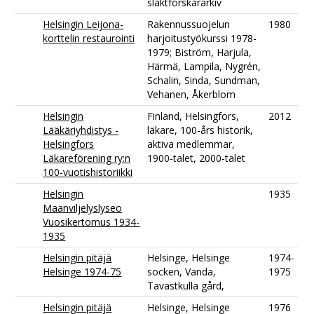
släktforskararkiv
Helsingin Leijona-
Rakennussuojelun
1980
korttelin restaurointi
harjoitustyökurssi 1978-
1979; Biström, Harjula,
Härmä, Lampila, Nygrén,
Schalin, Sinda, Sundman,
Vehanen, Åkerblom
Helsingin
Finland, Helsingfors,
2012
Lääkäriyhdistys -
läkare, 100-års historik,
Helsingfors
aktiva medlemmar,
Läkareförening ry:n
1900-talet, 2000-talet
100-vuotishistoriikki
Helsingin
1935
Maanviljelyslyseo
Vuosikertomus 1934-
1935
Helsingin pitäjä
Helsinge, Helsinge
1974-
Helsinge 1974-75
socken, Vanda,
1975
Tavastkulla gård,
Helsingin pitäjä
Helsinge, Helsinge
1976