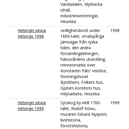
Vandadalen, Myrbacka
ishall,
industriinvesteringar,
Heureka
Helsingin pitäjä
sedlighetsbrott under
1998
Helsinge 1998
1600-talet, smalspåriga
järnvägar från ryska
tiden, den andra
församlingdelningen,
hälsovårdens utveckling,
minnesmärke över
Konstantin Päts' vistelse,
föreningshuset
Björkhem, Folkets hus,
Gjutars konstens hus,
miljöarbete, Heureka
Helsingin pitäjä
Sjöskog by intill 1700-
1999
Helsinge 1999
talet, Rudolf Koivu,
muraren Edvard Nyqvists
livshistoria,
förortshistoria,