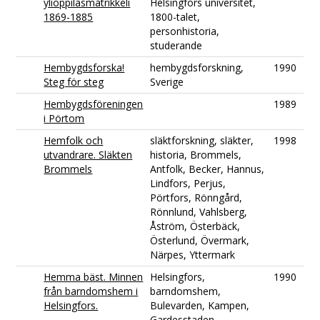
ylioppilasmatrikkeli
Helsingfors universitet,
1869-1885
1800-talet,
personhistoria,
studerande
Hembygdsforska!
hembygdsforskning,
1990
Steg för steg
Sverige
Hembygdsföreningen
1989
i Pörtom
Hemfolk och
släktforskning, släkter,
1998
utvandrare. Släkten
historia, Brommels,
Brommels
Antfolk, Becker, Hannus,
Lindfors, Perjus,
Pörtfors, Rönngård,
Rönnlund, Vahlsberg,
Åström, Österbäck,
Österlund, Övermark,
Närpes, Yttermark
Hemma bäst. Minnen
Helsingfors,
1990
från barndomshem i
barndomshem,
Helsingfors.
Bulevarden, Kampen,
Gardesstaden,