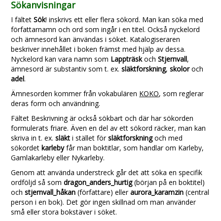
Sökanvisningar
I fältet
Sök
! inskrivs ett eller flera sökord. Man kan söka med
författarnamn och ord som ingår i en titel. Också nyckelord
och ämnesord kan änvändas i söket. Katalogiseraren
beskriver innehållet i boken främst med hjälp av dessa.
Nyckelord kan vara namn som
Lappträsk
och
Stjernvall
,
ämnesord är substantiv som t. ex.
släktforskning
,
skolor
och
adel
.
Ämnesorden kommer från vokabulären
KOKO
, som reglerar
deras form och användning.
Fältet Beskrivning är också sökbart och där har sökorden
formulerats friare. Även en del av ett sökord räcker, man kan
skriva in t. ex.
släkt
i stället för
släktforskning
och med
sökordet
karleby
får man boktitlar, som handlar om Karleby,
Gamlakarleby eller Nykarleby.
Genom att använda understreck går det att söka en specifik
ordföljd så som
dragon_anders_hurtig
(början på en boktitel)
och
stjernvall_håkan
(författare) eller
aurora_karamzin
(central
person i en bok). Det gör ingen skillnad om man använder
små eller stora bokstäver i söket.