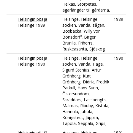
Heikas, Storpetas,
ägarlängder till gårdarna,
Helsingin pitäjä
Helsinge, Helsinge
1989
Helsinge 1989
socken, Vanda, sågen,
Boxbacka, Willy von
Bonsdorff, Birger
Brunila, Friherrs,
Ruskeasanta, Sjöskog
Helsingin pitäjä
Helsinge, Helsinge
1990
Helsinge 1990
socken, Vanda, Haga,
Sigurd Stenius, Artur
Grönberg, Kurt
Grönberg, Didrik, Fredrik
Patkull, Hans Sunn,
Östersundom,
Skräddars, Lassbengts,
Malmas, Ripuby, Kistola,
Hannula, Juhola,
Königstedt, Jäppilä,
Tapola, Seppälä, Grips,
Helsingin pitäjä
Helsinge, Helsinge
1991