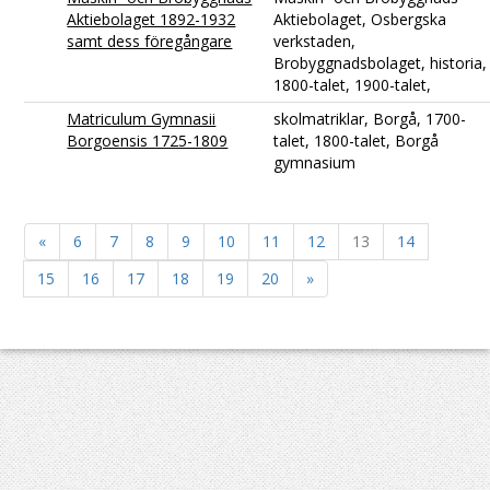
Aktiebolaget 1892-1932
Aktiebolaget, Osbergska
samt dess föregångare
verkstaden,
Brobyggnadsbolaget, historia,
1800-talet, 1900-talet,
Matriculum Gymnasii
skolmatriklar, Borgå, 1700-
Borgoensis 1725-1809
talet, 1800-talet, Borgå
gymnasium
«
6
7
8
9
10
11
12
13
14
15
16
17
18
19
20
»