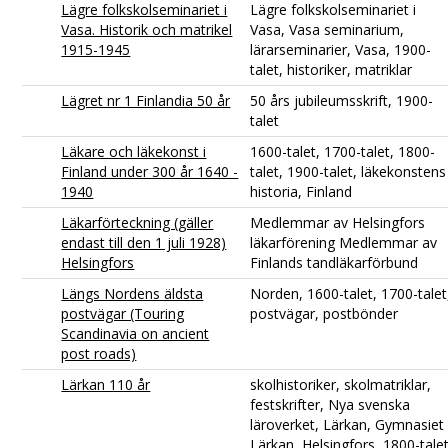
Lägre folkskolseminariet i
Lägre folkskolseminariet i
Vasa. Historik och matrikel
Vasa, Vasa seminarium,
1915-1945
lärarseminarier, Vasa, 1900-
talet, historiker, matriklar
Lägret nr 1 Finlandia 50 år
50 års jubileumsskrift, 1900-
talet
Läkare och läkekonst i
1600-talet, 1700-talet, 1800-
Finland under 300 år 1640 -
talet, 1900-talet, läkekonstens
1940
historia, Finland
Läkarförteckning (gäller
Medlemmar av Helsingfors
endast till den 1 juli 1928)
läkarförening Medlemmar av
Helsingfors
Finlands tandläkarförbund
Längs Nordens äldsta
Norden, 1600-talet, 1700-talet
postvägar (Touring
postvägar, postbönder
Scandinavia on ancient
post roads)
Lärkan 110 år
skolhistoriker, skolmatriklar,
festskrifter, Nya svenska
läroverket, Lärkan, Gymnasiet
Lärkan, Helsingfors, 1800-talet