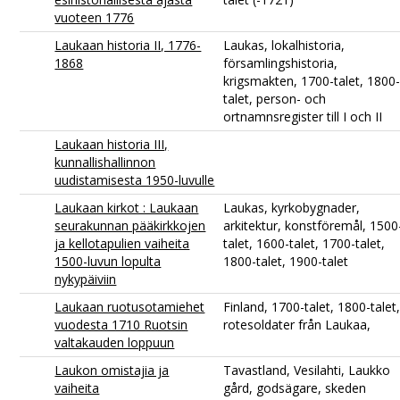
vuoteen 1776
Laukaan historia II, 1776-
Laukas, lokalhistoria,
1868
församlingshistoria,
krigsmakten, 1700-talet, 1800
talet, person- och
ortnamnsregister till I och II
Laukaan historia III,
kunnallishallinnon
uudistamisesta 1950-luvulle
Laukaan kirkot : Laukaan
Laukas, kyrkobygnader,
seurakunnan pääkirkkojen
arkitektur, konstföremål, 1500
ja kellotapulien vaiheita
talet, 1600-talet, 1700-talet,
1500-luvun lopulta
1800-talet, 1900-talet
nykypäiviin
Laukaan ruotusotamiehet
Finland, 1700-talet, 1800-talet
vuodesta 1710 Ruotsin
rotesoldater från Laukaa,
valtakauden loppuun
Laukon omistajia ja
Tavastland, Vesilahti, Laukko
vaiheita
gård, godsägare, skeden