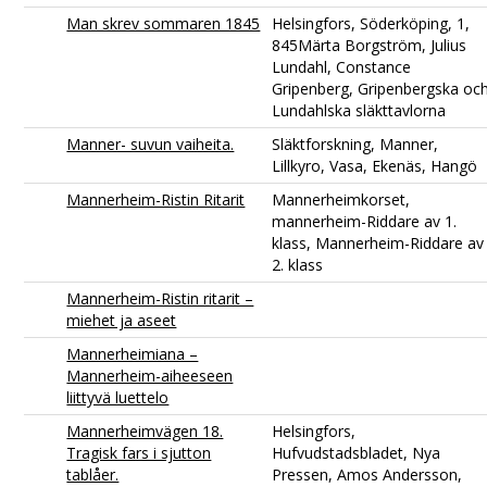
Man skrev sommaren 1845
Helsingfors, Söderköping, 1,
845Märta Borgström, Julius
Lundahl, Constance
Gripenberg, Gripenbergska oc
Lundahlska släkttavlorna
Manner- suvun vaiheita.
Släktforskning, Manner,
Lillkyro, Vasa, Ekenäs, Hangö
Mannerheim-Ristin Ritarit
Mannerheimkorset,
mannerheim-Riddare av 1.
klass, Mannerheim-Riddare av
2. klass
Mannerheim-Ristin ritarit –
miehet ja aseet
Mannerheimiana –
Mannerheim-aiheeseen
liittyvä luettelo
Mannerheimvägen 18.
Helsingfors,
Tragisk fars i sjutton
Hufvudstadsbladet, Nya
tablåer.
Pressen, Amos Andersson,