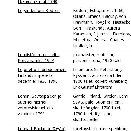
Ekenäs fram till 1940
Legenden om Bodom
Bodom, Esbo, mord, 1960,
Oitans, Smeds, Backby, von
Freymann, Hovgård, Hästesko
Born, Träskända, Aurora
Karamzin, Stjärnvall, Demidov
Madetoja, Onerva, Charles
Lindbergh
Lehdistön matrikkeli =
journalister, matriklar,
Pressmatrikel 1954
personhistoria, 1950-talet
Lejonet och dubbelörnen.
finländare, S:t Petersburg,
Finlands imperiella
Ryssland, autonoma tiden,
decennier 1830-1890
1800-talet; Robert Runeberg,
Erik Gustaf Ehrström
Lemin, Savitaipaleen ja
Gamla Finland, Karelen, Lemi,
Suomenniemen
Savitaipale, Suomenniemi,
verorevisioluettelo
skattelängder, 1700-talet,
vuodelta 1796
1790-talet, Ryssland,
skattetabeller
Lennart Backman (OyAb)
företagshistoriker, spedition,