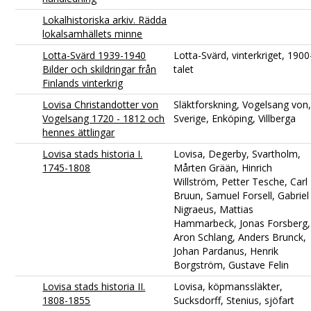
Lokalhistoriska arkiv. Rädda
lokalsamhällets minne
Lotta-Svärd 1939-1940
Lotta-Svärd, vinterkriget, 1900
Bilder och skildringar från
talet
Finlands vinterkrig
Lovisa Christandotter von
Släktforskning, Vogelsang von
Vogelsang 1720 - 1812 och
Sverige, Enköping, Villberga
hennes ättlingar
Lovisa stads historia I.
Lovisa, Degerby, Svartholm,
1745-1808
Mårten Grään, Hinrich
Willström, Petter Tesche, Carl
Bruun, Samuel Forsell, Gabriel
Nigraeus, Mattias
Hammarbeck, Jonas Forsberg,
Aron Schlang, Anders Brunck,
Johan Pardanus, Henrik
Borgström, Gustave Felin
Lovisa stads historia II.
Lovisa, köpmanssläkter,
1808-1855
Sucksdorff, Stenius, sjöfart