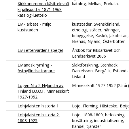
Kirkkonummea käsittelevää
katalog, Melkas, Porkala,
kirjallisuutta. 1871-1968
katalog-luettelo
Liv - arbete - miljö i
kuststäder, Svenskfinland,
kuststaden
etnologi, städer, näringar,
bebyggelse, Kaskö, Jakobstad,
Ekenäs, Nyland, Österbotten
Liv i eftervärdens spegel
Årsbok för Riksarkivet och
Landsarkivet 2006
Livländsk rymling -
Släktforskning, Stenbäck,
östnyländsk torpare
Danielsson, Borgå lk, Estland-
Livland
Logen N:o 2 Nylandia av
Minnesskrift 1927-1952 (25 år
Finland I.O.O.F. Minnesskrift
1927-1952
Lohjalaisten historia 1
Lojo, Fleming, Hästesko, Boij
Lohjalaisten historia 2.
Lojo, 1808-1809, befolkning,
1808-1925
bosättning, industrialisering,
handel, tjänster