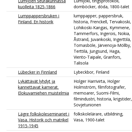
Lumijoen seurakunnassa
Lumijoki, tingsprotokoll,
kuolleita 1825-1866
domböcker, döda, 1800-talet
Lumppappersbruken i
lumppapper, pappersbruk,
Finland. En historik
historia, Frenckell, Tervakoski,
Lohikoski-Kangas, Kymmene,
Tammerfors, Ingerois, Nokia,
Åstrand, Juvankoski, Ingerttilä,
Tomasböle, Järvenoja-Möllby,
Terttilä, Jungsund, Haga,
Viento-Taipale, Granfors,
Talisola
Lübecker in Finnland
Lybeckbor, Finland
Lykättävät lyhdyt ja
Holger Harrivirta, Holger
kannettavat kamerat.
Holmström, filmfotografer,
Elokuvamiehen muistelmia
memoarer, Suomi-Filmi,
filmindustri, historia, krigstider
Sovjetunionen
Lägre folkskoleseminariet i
folkskolelärare, utbildning,
Vasa. Historik och matrikel
Vasa, 1900-talet
1915-1945