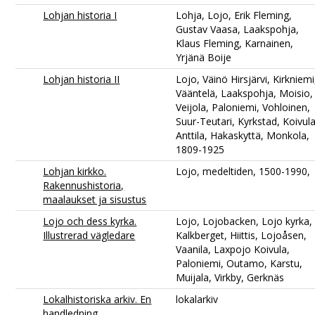
Lohjan historia I
Lohja, Lojo, Erik Fleming,
Gustav Vaasa, Laakspohja,
Klaus Fleming, Karnainen,
Yrjänä Boije
Lohjan historia II
Lojo, Väinö Hirsjärvi, Kirkniemi
Vääntelä, Laakspohja, Moisio,
Veijola, Paloniemi, Vohloinen,
Suur-Teutari, Kyrkstad, Koivula
Anttila, Hakaskyttä, Monkola,
1809-1925
Lohjan kirkko.
Lojo, medeltiden, 1500-1990,
Rakennushistoria,
maalaukset ja sisustus
Lojo och dess kyrka.
Lojo, Lojobacken, Lojo kyrka,
Illustrerad vägledare
Kalkberget, Hiittis, Lojoåsen,
Vaanila, Laxpojo Koivula,
Paloniemi, Outamo, Karstu,
Muijala, Virkby, Gerknäs
Lokalhistoriska arkiv. En
lokalarkiv
handledning