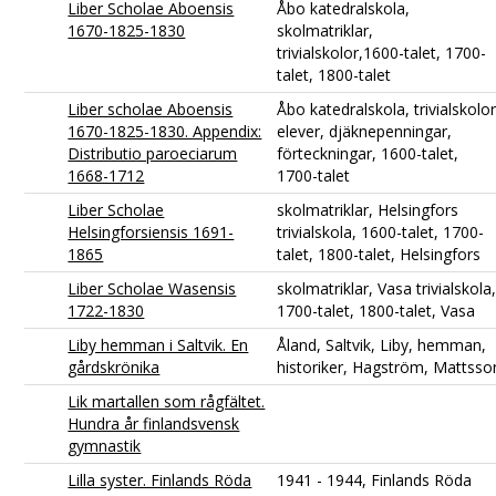
Liber Scholae Aboensis
Åbo katedralskola,
1670-1825-1830
skolmatriklar,
trivialskolor,1600-talet, 1700-
talet, 1800-talet
Liber scholae Aboensis
Åbo katedralskola, trivialskolor
1670-1825-1830. Appendix:
elever, djäknepenningar,
Distributio paroeciarum
förteckningar, 1600-talet,
1668-1712
1700-talet
Liber Scholae
skolmatriklar, Helsingfors
Helsingforsiensis 1691-
trivialskola, 1600-talet, 1700-
1865
talet, 1800-talet, Helsingfors
Liber Scholae Wasensis
skolmatriklar, Vasa trivialskola
1722-1830
1700-talet, 1800-talet, Vasa
Liby hemman i Saltvik. En
Åland, Saltvik, Liby, hemman,
gårdskrönika
historiker, Hagström, Mattsso
Lik martallen som rågfältet.
Hundra år finlandsvensk
gymnastik
Lilla syster. Finlands Röda
1941 - 1944, Finlands Röda