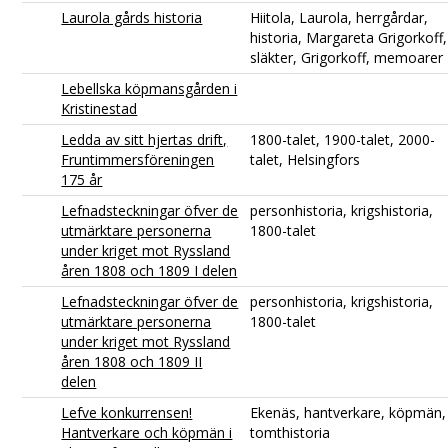
Laurola gårds historia
Hiitola, Laurola, herrgårdar,
historia, Margareta Grigorkoff,
släkter, Grigorkoff, memoarer
Lebellska köpmansgården i
Kristinestad
Ledda av sitt hjertas drift,
1800-talet, 1900-talet, 2000-
Fruntimmersföreningen
talet, Helsingfors
175 år
Lefnadsteckningar öfver de
personhistoria, krigshistoria,
utmärktare personerna
1800-talet
under kriget mot Ryssland
åren 1808 och 1809 I delen
Lefnadsteckningar öfver de
personhistoria, krigshistoria,
utmärktare personerna
1800-talet
under kriget mot Ryssland
åren 1808 och 1809 II
delen
Lefve konkurrensen!
Ekenäs, hantverkare, köpmän,
Hantverkare och köpmän i
tomthistoria