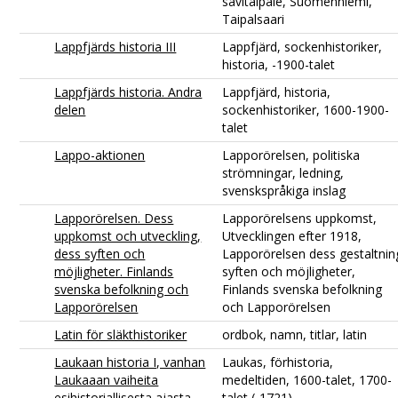
savitaipale, Suomenniemi,
Taipalsaari
Lappfjärds historia III
Lappfjärd, sockenhistoriker,
historia, -1900-talet
Lappfjärds historia. Andra
Lappfjärd, historia,
delen
sockenhistoriker, 1600-1900-
talet
Lappo-aktionen
Lapporörelsen, politiska
strömningar, ledning,
svenskspråkiga inslag
Lapporörelsen. Dess
Lapporörelsens uppkomst,
uppkomst och utveckling,
Utvecklingen efter 1918,
dess syften och
Lapporörelsen dess gestaltnin
möjligheter. Finlands
syften och möjligheter,
svenska befolkning och
Finlands svenska befolkning
Lapporörelsen
och Lapporörelsen
Latin för släkthistoriker
ordbok, namn, titlar, latin
Laukaan historia I, vanhan
Laukas, förhistoria,
Laukaaan vaiheita
medeltiden, 1600-talet, 1700-
esihistoriallisesta ajasta
talet (-1721)