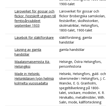
1900-talet
Läroverket för gossar och
Läroverket för gossar och
flickor. Festskrift utgiven till
flickor Brobergska samskolan,
femtioårsjubileet
festskrifter, skolhistoriker,
september 1933
skolmatriklar, Helsingfors,
1800-talet, 1900-talet
Läsebok för släktforskare
släktforskning, gamla
handstilar
Läsning av gamla
gamla handstilar
handstilar
Maalaismaisemista Itä-
Helsinge, Östra Helsingfors,
Helsingiksi
personhistoria
Made in Helsinki.
Helsinki, Helsingfors, guld- oc
Helsinkiläisen työn helmiä
silversmeder i Helsingfors, J. C.
kolmelta vuosisadalta
Wancke, E. G. Granholm,
spegeltillverkning på 1800-
talet, snickare, modister, K. R.
Hirvikallio, metallmöbler, Wilh.
Salin, mode, källförteckning