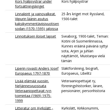
Kors hjälpsystrar under
Kors hjälpsystrar
fortsättningskriget
Linnaleirit ja vainovalkeat.
25 års kriget mot Ryssland,
Viipurin läänin asutus
1500-talet
kaksikymmentäviisivuotisen
sodan (1570-1595) jaloissa
Linnoituksen iloiset lapset
Sveaborg, 1900-talet, Teman:
Kotini oli Suomenlinnassa,
Kunnes eräänä päivänä syttyi
sota, Arjen ja juhlan
näyttämöt, Muistanpa vielä
tämän
Liperin rovasti Anders Josef
Släktforskning, biografi,
Europaeus 1797-1870
Europaeus, Libelitz
Lisää elämää vuosiin.
Veteraaniopettajat ry,
Neljännesvuosisata
föreningshistoriker, lärare,
Veteraaniopettajat ry:n
pensionärer, personhistoria
toimintaa (1969) 1975-
1999
Litteratur om Kyrkslätt -
Kyrkslätt, Kirkkonummi,