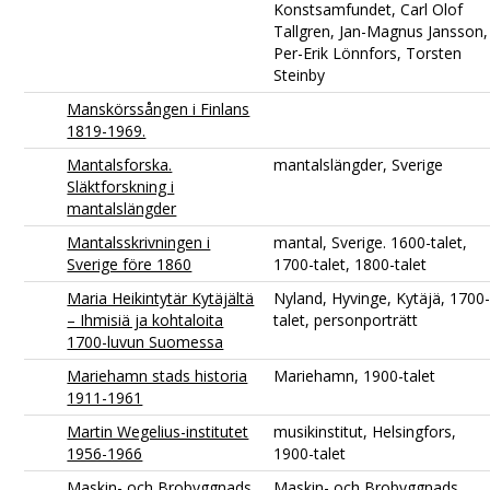
Konstsamfundet, Carl Olof
Tallgren, Jan-Magnus Jansson,
Per-Erik Lönnfors, Torsten
Steinby
Manskörssången i Finlans
1819-1969.
Mantalsforska.
mantalslängder, Sverige
Släktforskning i
mantalslängder
Mantalsskrivningen i
mantal, Sverige. 1600-talet,
Sverige före 1860
1700-talet, 1800-talet
Maria Heikintytär Kytäjältä
Nyland, Hyvinge, Kytäjä, 1700
– Ihmisiä ja kohtaloita
talet, personporträtt
1700-luvun Suomessa
Mariehamn stads historia
Mariehamn, 1900-talet
1911-1961
Martin Wegelius-institutet
musikinstitut, Helsingfors,
1956-1966
1900-talet
Maskin- och Brobyggnads
Maskin- och Brobyggnads