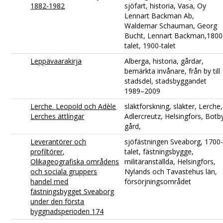
1882-1982
sjöfart, historia, Vasa, Oy
Lennart Backman Ab,
Waldemar Schauman, Georg
Bucht, Lennart Backman,1800
talet, 1900-talet
Leppävaarakirja
Alberga, historia, gårdar,
bemärkta invånare, från by till
stadsdel, stadsbyggandet
1989–2009
Lerche. Leopold och Adèle
släktforskning, släkter, Lerche,
Lerches ättlingar
Adlercreutz, Helsingfors, Botb
gård,
Leverantörer och
sjöfästningen Sveaborg, 1700
profiltörer,
talet, fästningsbygge,
Olikageografiska områdens
militäranställda, Helsingfors,
och sociala gruppers
Nylands och Tavastehus län,
handel med
försörjningsområdet
fästningsbygget Sveaborg
under den första
byggnadsperioden 174