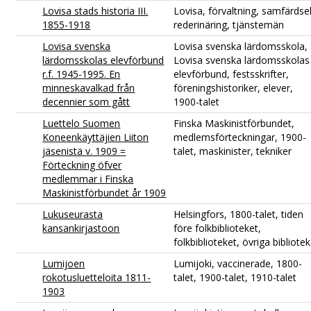
Lovisa stads historia III.
Lovisa, förvaltning, samfärdsel
1855-1918
rederinäring, tjänstemän
Lovisa svenska
Lovisa svenska lärdomsskola,
lärdomsskolas elevförbund
Lovisa svenska lärdomsskolas
r.f. 1945-1995. En
elevförbund, festsskrifter,
minneskavalkad från
föreningshistoriker, elever,
decennier som gått
1900-talet
Luettelo Suomen
Finska Maskinistförbundet,
Koneenkäyttäjien Liiton
medlemsförteckningar, 1900-
jäsenistä v. 1909 =
talet, maskinister, tekniker
Förteckning öfver
medlemmar i Finska
Maskinistförbundet år 1909
Lukuseurasta
Helsingfors, 1800-talet, tiden
kansankirjastoon
före folkbiblioteket,
folkbiblioteket, övriga bibliotek
Lumijoen
Lumijoki, vaccinerade, 1800-
rokotusluetteloita 1811-
talet, 1900-talet, 1910-talet
1903