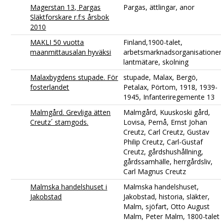
Magerstan 13, Pargas
Pargas, ättlingar, anor
Släktforskare r.f:s årsbok
2010
MAKLI 50 vuotta
Finland,1900-talet,
maanmittausalan hyväksi
arbetsmarknadsorganisationer
lantmätare, skolning
Malaxbygdens stupade. För
stupade, Malax, Bergö,
fosterlandet
Petalax, Pörtom, 1918, 1939-
1945, Infanteriregemente 13
Malmgård. Grevliga ätten
Malmgård, Kuuskoski gård,
Creutz´ stamgods.
Lovisa, Pernå, Ernst Johan
Creutz, Carl Creutz, Gustav
Philip Creutz, Carl-Gustaf
Creutz, gårdshushållning,
gårdssamhälle, herrgårdsliv,
Carl Magnus Creutz
Malmska handelshuset i
Malmska handelshuset,
Jakobstad
Jakobstad, historia, släkter,
Malm, sjöfart, Otto August
Malm, Peter Malm, 1800-talet