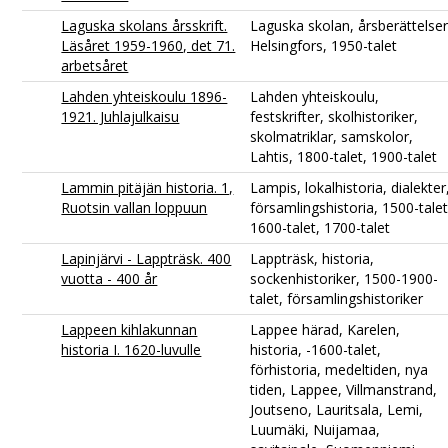
Laguska skolans årsskrift.
Laguska skolan, årsberättelser
Läsåret 1959-1960, det 71.
Helsingfors, 1950-talet
arbetsåret
Lahden yhteiskoulu 1896-
Lahden yhteiskoulu,
1921. Juhlajulkaisu
festskrifter, skolhistoriker,
skolmatriklar, samskolor,
Lahtis, 1800-talet, 1900-talet
Lammin pitäjän historia. 1,
Lampis, lokalhistoria, dialekter
Ruotsin vallan loppuun
församlingshistoria, 1500-talet
1600-talet, 1700-talet
Lapinjärvi - Lappträsk. 400
Lappträsk, historia,
vuotta - 400 år
sockenhistoriker, 1500-1900-
talet, församlingshistoriker
Lappeen kihlakunnan
Lappee härad, Karelen,
historia I. 1620-luvulle
historia, -1600-talet,
förhistoria, medeltiden, nya
tiden, Lappee, Villmanstrand,
Joutseno, Lauritsala, Lemi,
Luumäki, Nuijamaa,