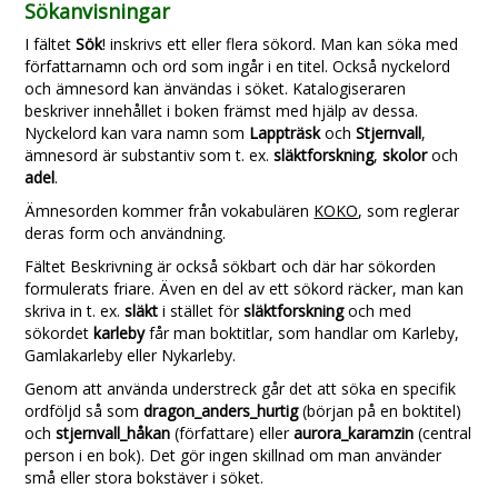
Sökanvisningar
I fältet
Sök
! inskrivs ett eller flera sökord. Man kan söka med
författarnamn och ord som ingår i en titel. Också nyckelord
och ämnesord kan änvändas i söket. Katalogiseraren
beskriver innehållet i boken främst med hjälp av dessa.
Nyckelord kan vara namn som
Lappträsk
och
Stjernvall
,
ämnesord är substantiv som t. ex.
släktforskning
,
skolor
och
adel
.
Ämnesorden kommer från vokabulären
KOKO
, som reglerar
deras form och användning.
Fältet Beskrivning är också sökbart och där har sökorden
formulerats friare. Även en del av ett sökord räcker, man kan
skriva in t. ex.
släkt
i stället för
släktforskning
och med
sökordet
karleby
får man boktitlar, som handlar om Karleby,
Gamlakarleby eller Nykarleby.
Genom att använda understreck går det att söka en specifik
ordföljd så som
dragon_anders_hurtig
(början på en boktitel)
och
stjernvall_håkan
(författare) eller
aurora_karamzin
(central
person i en bok). Det gör ingen skillnad om man använder
små eller stora bokstäver i söket.