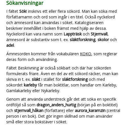
Sökanvisningar
I fältet
Sök
! inskrivs ett eller flera sökord. Man kan söka med
författarnamn och ord som ingår i en titel. Också nyckelord
och ämnesord kan änvändas i söket. Katalogiseraren
beskriver innehållet i boken främst med hjälp av dessa.
Nyckelord kan vara namn som
Lappträsk
och
Stjernvall
,
ämnesord är substantiv som t. ex.
släktforskning
,
skolor
och
adel
.
Ämnesorden kommer från vokabulären
KOKO
, som reglerar
deras form och användning.
Fältet Beskrivning är också sökbart och där har sökorden
formulerats friare. Även en del av ett sökord räcker, man kan
skriva in t. ex.
släkt
i stället för
släktforskning
och med
sökordet
karleby
får man boktitlar, som handlar om Karleby,
Gamlakarleby eller Nykarleby.
Genom att använda understreck går det att söka en specifik
ordföljd så som
dragon_anders_hurtig
(början på en boktitel)
och
stjernvall_håkan
(författare) eller
aurora_karamzin
(central
person i en bok). Det gör ingen skillnad om man använder
små eller stora bokstäver i söket.