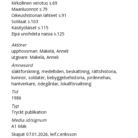
Kirkollinen verotus s.69
Maanluonnot s.79
Oikeushistorian lähteet s.91
Sotilaat s.103
Käsityöläiset s.115
Eipä unohdeta naisia s.125
Aktörer
upphovsman: Mäkelä, Anneli
utgivare: Mäkelä, Anneli
Ämnesord
släktforskning, medeltiden, beskattning, rättshistoria,
kvinnor, soldater, bebyggelsehistoria, jordinnehav,
hantverkare, ödegårdar, lokalförvaltning
Tid
1986
Typ
Tryckt publikation
Media id/signum
A1 Mäk
Skapat 07.01.2026, leif.c.eriksson