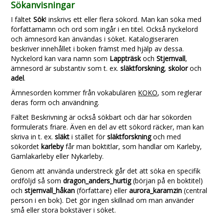
Sökanvisningar
I fältet
Sök
! inskrivs ett eller flera sökord. Man kan söka med
författarnamn och ord som ingår i en titel. Också nyckelord
och ämnesord kan änvändas i söket. Katalogiseraren
beskriver innehållet i boken främst med hjälp av dessa.
Nyckelord kan vara namn som
Lappträsk
och
Stjernvall
,
ämnesord är substantiv som t. ex.
släktforskning
,
skolor
och
adel
.
Ämnesorden kommer från vokabulären
KOKO
, som reglerar
deras form och användning.
Fältet Beskrivning är också sökbart och där har sökorden
formulerats friare. Även en del av ett sökord räcker, man kan
skriva in t. ex.
släkt
i stället för
släktforskning
och med
sökordet
karleby
får man boktitlar, som handlar om Karleby,
Gamlakarleby eller Nykarleby.
Genom att använda understreck går det att söka en specifik
ordföljd så som
dragon_anders_hurtig
(början på en boktitel)
och
stjernvall_håkan
(författare) eller
aurora_karamzin
(central
person i en bok). Det gör ingen skillnad om man använder
små eller stora bokstäver i söket.