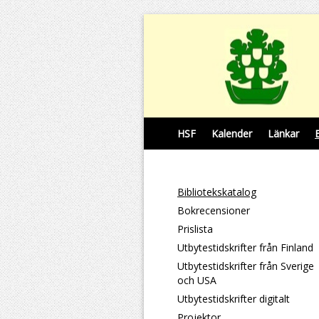
HSF
Kalender
Länkar
Bibliotekskatalog
Bokrecensioner
Prislista
Utbytestidskrifter från Finland
Utbytestidskrifter från Sverige
och USA
Utbytestidskrifter digitalt
Projektor