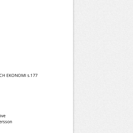
CH EKONOMI s.177
öve
tersson