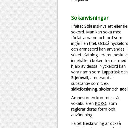
Sökanvisningar
I fältet
Sök
! inskrivs ett eller fl
sökord. Man kan söka med
författarnamn och ord som
ingår i en titel. Också nyckelor
och ämnesord kan änvändas i
söket. Katalogiseraren beskriv
innehållet i boken främst med
hjälp av dessa. Nyckelord kan
vara namn som
Lappträsk
och
Stjernvall
, ämnesord är
substantiv som t. ex.
släktforskning
,
skolor
och
adel
Ämnesorden kommer från
vokabulären
KOKO
, som
reglerar deras form och
användning.
Fältet Beskrivning är också