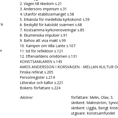
2. Vägen till rikedom s.21
3. Andersons imperium s.31
4. Utanför etablissemanget s.58
5. Erkänsla för medeltida kyrkokonst s.59
era
6. Beskylld för katolskt svärmeri s.68
7. Kostsamma kyrkorenoveringar s.85
8. Ekumeniska impulser s.91
d
9. Behov att visa makt s.99
10. Kampen om Villa Lante s.107
er
11. tid för reflektion s.121
12. Eftervärldens omdömen s.131
KONSTSAMLAREN s.145
AMOS ANDERSSON I KORSVÄGEN - MELLAN KULTUR O
Finska referat s.205
Personregister s.214
.
Litteratur och källor s.221
Bokens författare s.224
Aktörer
författare: Melin, Olav, S.
skribent: Malmström, Synn
skribent: Uggla, Bengt Kris
utgivare: Konstsamfundet