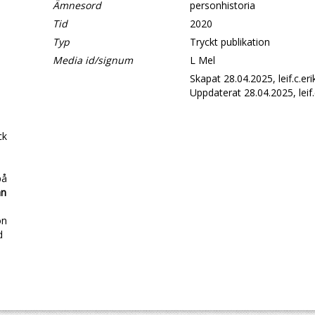
Ämnesord
personhistoria
Tid
2020
Typ
Tryckt publikation
Media id/signum
L Mel
Skapat 28.04.2025, leif.c.er
Uppdaterat 28.04.2025, leif.
ck
på
an
on
d