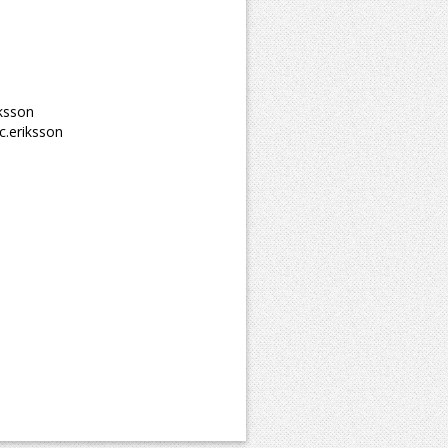
iksson
c.eriksson