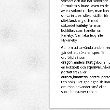
sökbart och där har sökorden
formulerats friare. Även en del
av ett sökord räcker, man kan
skriva in t. ex.
släkt
i stället för
släktforskning
och med
sökordet
karleby
får man
boktitlar, som handlar om
Karleby, Gamlakarleby eller
Nykarleby.
Genom att använda understre
går det att söka en specifik
ordföljd så som
dragon_anders_hurtig
(början 
en boktitel) och
stjernvall_håk
(författare) eller
aurora_karamzin
(central pers
i en bok). Det gör ingen skillna
om man använder små eller
stora bokstäver i söket.