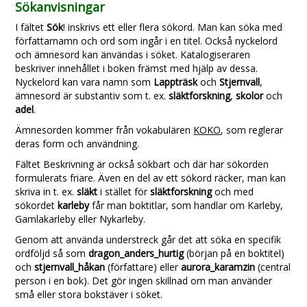
Sökanvisningar
I fältet
Sök
! inskrivs ett eller flera sökord. Man kan söka med
författarnamn och ord som ingår i en titel. Också nyckelord
och ämnesord kan änvändas i söket. Katalogiseraren
beskriver innehållet i boken främst med hjälp av dessa.
Nyckelord kan vara namn som
Lappträsk
och
Stjernvall
,
ämnesord är substantiv som t. ex.
släktforskning
,
skolor
och
adel
.
Ämnesorden kommer från vokabulären
KOKO
, som reglerar
deras form och användning.
Fältet Beskrivning är också sökbart och där har sökorden
formulerats friare. Även en del av ett sökord räcker, man kan
skriva in t. ex.
släkt
i stället för
släktforskning
och med
sökordet
karleby
får man boktitlar, som handlar om Karleby,
Gamlakarleby eller Nykarleby.
Genom att använda understreck går det att söka en specifik
ordföljd så som
dragon_anders_hurtig
(början på en boktitel)
och
stjernvall_håkan
(författare) eller
aurora_karamzin
(central
person i en bok). Det gör ingen skillnad om man använder
små eller stora bokstäver i söket.