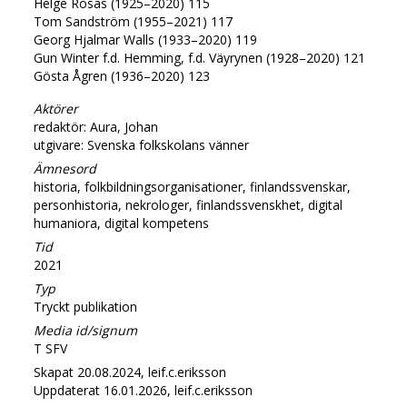
Helge Rosas (1925–2020) 115
Tom Sandström (1955–2021) 117
Georg Hjalmar Walls (1933–2020) 119
Gun Winter f.d. Hemming, f.d. Väyrynen (1928–2020) 121
Gösta Ågren (1936–2020) 123
Aktörer
redaktör: Aura, Johan
utgivare: Svenska folkskolans vänner
Ämnesord
historia, folkbildningsorganisationer, finlandssvenskar,
personhistoria, nekrologer, finlandssvenskhet, digital
humaniora, digital kompetens
Tid
2021
Typ
Tryckt publikation
Media id/signum
T SFV
Skapat 20.08.2024, leif.c.eriksson
Uppdaterat 16.01.2026, leif.c.eriksson