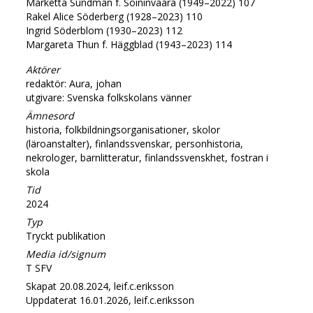
Marketta Sundman f. Soininvaara (1949–2022) 107
Rakel Alice Söderberg (1928–2023) 110
Ingrid Söderblom (1930–2023) 112
Margareta Thun f. Häggblad (1943–2023) 114
Aktörer
redaktör: Aura, johan
utgivare: Svenska folkskolans vänner
Ämnesord
historia, folkbildningsorganisationer, skolor
(läroanstalter), finlandssvenskar, personhistoria,
nekrologer, barnlitteratur, finlandssvenskhet, fostran i
skola
Tid
2024
Typ
Tryckt publikation
Media id/signum
T SFV
Skapat 20.08.2024, leif.c.eriksson
Uppdaterat 16.01.2026, leif.c.eriksson