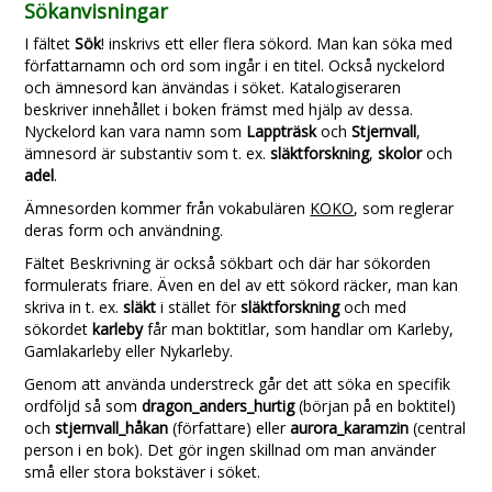
Sökanvisningar
I fältet
Sök
! inskrivs ett eller flera sökord. Man kan söka med
författarnamn och ord som ingår i en titel. Också nyckelord
och ämnesord kan änvändas i söket. Katalogiseraren
beskriver innehållet i boken främst med hjälp av dessa.
Nyckelord kan vara namn som
Lappträsk
och
Stjernvall
,
ämnesord är substantiv som t. ex.
släktforskning
,
skolor
och
adel
.
Ämnesorden kommer från vokabulären
KOKO
, som reglerar
deras form och användning.
Fältet Beskrivning är också sökbart och där har sökorden
formulerats friare. Även en del av ett sökord räcker, man kan
skriva in t. ex.
släkt
i stället för
släktforskning
och med
sökordet
karleby
får man boktitlar, som handlar om Karleby,
Gamlakarleby eller Nykarleby.
Genom att använda understreck går det att söka en specifik
ordföljd så som
dragon_anders_hurtig
(början på en boktitel)
och
stjernvall_håkan
(författare) eller
aurora_karamzin
(central
person i en bok). Det gör ingen skillnad om man använder
små eller stora bokstäver i söket.