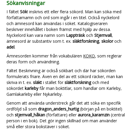
Sökanvisningar
I fältet
Sök
! inskrivs ett eller flera sökord. Man kan söka med
författarnamn och ord som ingår i en titel. Också nyckelord
och ämnesord kan änvändas i söket. Katalogiseraren
beskriver innehållet i boken främst med hjälp av dessa.
Nyckelord kan vara namn som
Lappträsk
och
Stjernvall
,
ämnesord är substantiv som t. ex.
släktforskning
,
skolor
och
adel
.
Ämnesorden kommer från vokabulären
KOKO
, som reglerar
deras form och användning.
Fältet Beskrivning är också sökbart och där har sökorden
formulerats friare. Även en del av ett sökord räcker, man kan
skriva in t. ex.
släkt
i stället för
släktforskning
och med
sökordet
karleby
får man boktitlar, som handlar om Karleby,
Gamlakarleby eller Nykarleby.
Genom att använda understreck går det att söka en specifik
ordföljd så som
dragon_anders_hurtig
(början på en boktitel)
och
stjernvall_håkan
(författare) eller
aurora_karamzin
(central
person i en bok). Det gör ingen skillnad om man använder
små eller stora bokstäver i söket.