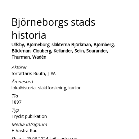
Björneborgs stads
historia
Ulfsby, Björneborg; släkterna Björkman, Björnberg,
Bäckman, Clouberg, Kellander, Selin, Sourander,
Thurman, Wadén
Aktörer
författare: Ruuth, J. W.
Ämnesord
lokalhistoria, släktforskning, kartor
Tid
1897
Typ
Tryckt publikation
Media id/signum
H Västra Ruu
Skapat 25.03.2024, leif.c.eriksson