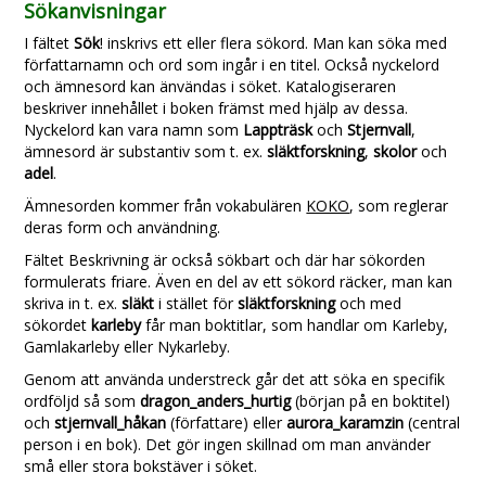
Sökanvisningar
I fältet
Sök
! inskrivs ett eller flera sökord. Man kan söka med
författarnamn och ord som ingår i en titel. Också nyckelord
och ämnesord kan änvändas i söket. Katalogiseraren
beskriver innehållet i boken främst med hjälp av dessa.
Nyckelord kan vara namn som
Lappträsk
och
Stjernvall
,
ämnesord är substantiv som t. ex.
släktforskning
,
skolor
och
adel
.
Ämnesorden kommer från vokabulären
KOKO
, som reglerar
deras form och användning.
Fältet Beskrivning är också sökbart och där har sökorden
formulerats friare. Även en del av ett sökord räcker, man kan
skriva in t. ex.
släkt
i stället för
släktforskning
och med
sökordet
karleby
får man boktitlar, som handlar om Karleby,
Gamlakarleby eller Nykarleby.
Genom att använda understreck går det att söka en specifik
ordföljd så som
dragon_anders_hurtig
(början på en boktitel)
och
stjernvall_håkan
(författare) eller
aurora_karamzin
(central
person i en bok). Det gör ingen skillnad om man använder
små eller stora bokstäver i söket.