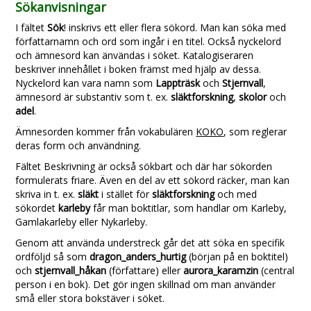
Sökanvisningar
I fältet
Sök
! inskrivs ett eller flera sökord. Man kan söka med
författarnamn och ord som ingår i en titel. Också nyckelord
och ämnesord kan änvändas i söket. Katalogiseraren
beskriver innehållet i boken främst med hjälp av dessa.
Nyckelord kan vara namn som
Lappträsk
och
Stjernvall
,
ämnesord är substantiv som t. ex.
släktforskning
,
skolor
och
adel
.
Ämnesorden kommer från vokabulären
KOKO
, som reglerar
deras form och användning.
Fältet Beskrivning är också sökbart och där har sökorden
formulerats friare. Även en del av ett sökord räcker, man kan
skriva in t. ex.
släkt
i stället för
släktforskning
och med
sökordet
karleby
får man boktitlar, som handlar om Karleby,
Gamlakarleby eller Nykarleby.
Genom att använda understreck går det att söka en specifik
ordföljd så som
dragon_anders_hurtig
(början på en boktitel)
och
stjernvall_håkan
(författare) eller
aurora_karamzin
(central
person i en bok). Det gör ingen skillnad om man använder
små eller stora bokstäver i söket.