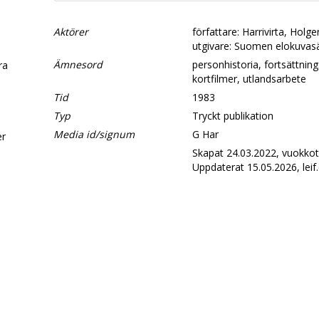
Aktörer
författare: Harrivirta, Holge
utgivare: Suomen elokuvas
Ämnesord
personhistoria, fortsättnings
era
kortfilmer, utlandsarbete
Tid
1983
d
Typ
Tryckt publikation
Media id/signum
G Har
er
Skapat 24.03.2022, vuokkot
Uppdaterat 15.05.2026, leif.
.