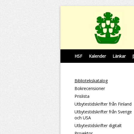
HSF
Kalender
Länkar
Bibliotekskatalog
Bokrecensioner
Prislista
Utbytestidskrifter från Finland
Utbytestidskrifter från Sverige
och USA
Utbytestidskrifter digitalt
Projektor