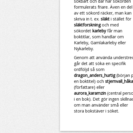
sökbart och där har sökorden
formulerats friare. Även en del
av ett sökord räcker, man kan
skriva in t. ex.
släkt
i stället för
släktforskning
och med
sökordet
karleby
får man
boktitlar, som handlar om
Karleby, Gamlakarleby eller
Nykarleby.
Genom att använda understre
går det att söka en specifik
ordföljd så som
dragon_anders_hurtig
(början 
en boktitel) och
stjernvall_håk
(författare) eller
aurora_karamzin
(central pers
i en bok). Det gör ingen skillna
om man använder små eller
stora bokstäver i söket.