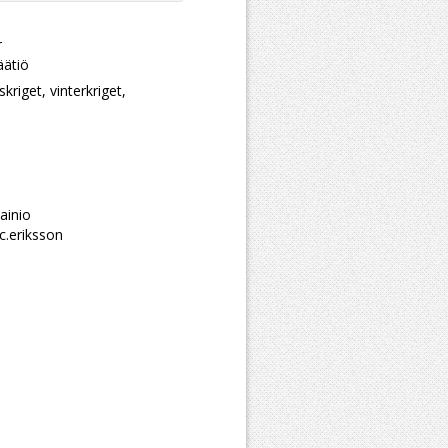
r
äätiö
kriget, vinterkriget,
ainio
c.eriksson