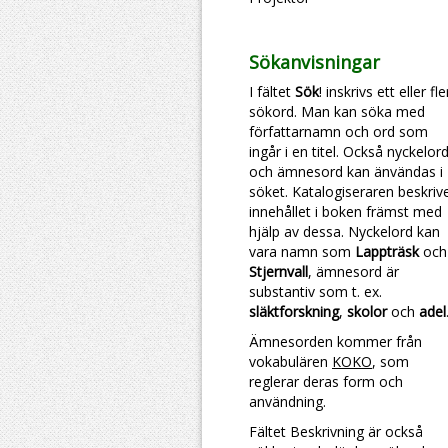
Sökanvisningar
I fältet
Sök
! inskrivs ett eller fl
sökord. Man kan söka med
författarnamn och ord som
ingår i en titel. Också nyckelor
och ämnesord kan änvändas i
söket. Katalogiseraren beskriv
innehållet i boken främst med
hjälp av dessa. Nyckelord kan
vara namn som
Lappträsk
och
Stjernvall
, ämnesord är
substantiv som t. ex.
släktforskning
,
skolor
och
adel
Ämnesorden kommer från
vokabulären
KOKO
, som
reglerar deras form och
användning.
Fältet Beskrivning är också