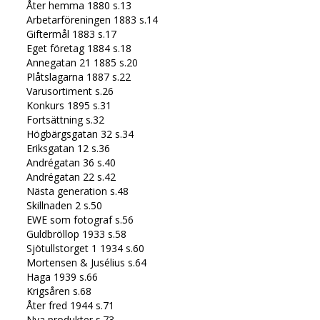
Åter hemma 1880 s.13
Arbetarföreningen 1883 s.14
Giftermål 1883 s.17
Eget företag 1884 s.18
Annegatan 21 1885 s.20
Plåtslagarna 1887 s.22
Varusortiment s.26
Konkurs 1895 s.31
Fortsättning s.32
Högbärgsgatan 32 s.34
Eriksgatan 12 s.36
Andrégatan 36 s.40
Andrégatan 22 s.42
Nästa generation s.48
Skillnaden 2 s.50
EWE som fotograf s.56
Guldbröllop 1933 s.58
Sjötullstorget 1 1934 s.60
Mortensen & Jusélius s.64
Haga 1939 s.66
Krigsåren s.68
Åter fred 1944 s.71
Nya produkter s.73