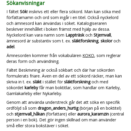
Sökanvisningar
I fältet
Sök
! inskrivs ett eller flera sökord. Man kan söka med
författarnamn och ord som ingår i en titel. Också nyckelord
och ämnesord kan änvändas i söket. Katalogiseraren
beskriver innehållet i boken främst med hjälp av dessa.
Nyckelord kan vara namn som
Lappträsk
och
Stjernvall
,
ämnesord är substantiv som t. ex.
släktforskning
,
skolor
och
adel
.
Ämnesorden kommer från vokabulären
KOKO
, som reglerar
deras form och användning.
Fältet Beskrivning är också sökbart och där har sökorden
formulerats friare. Även en del av ett sökord räcker, man kan
skriva in t. ex.
släkt
i stället för
släktforskning
och med
sökordet
karleby
får man boktitlar, som handlar om Karleby,
Gamlakarleby eller Nykarleby.
Genom att använda understreck går det att söka en specifik
ordföljd så som
dragon_anders_hurtig
(början på en boktitel)
och
stjernvall_håkan
(författare) eller
aurora_karamzin
(central
person i en bok). Det gör ingen skillnad om man använder
små eller stora bokstäver i söket.