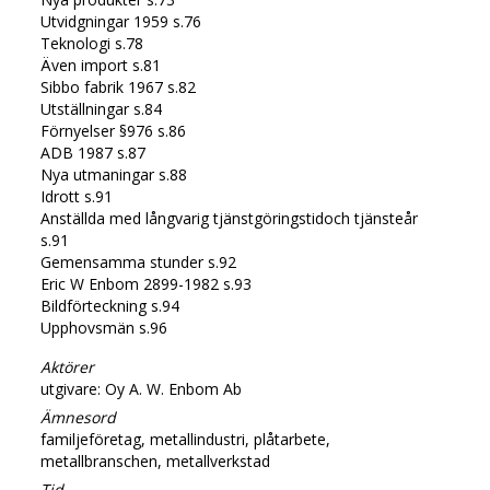
Utvidgningar 1959 s.76
Teknologi s.78
Även import s.81
Sibbo fabrik 1967 s.82
Utställningar s.84
Förnyelser §976 s.86
ADB 1987 s.87
Nya utmaningar s.88
Idrott s.91
Anställda med långvarig tjänstgöringstidoch tjänsteår
s.91
Gemensamma stunder s.92
Eric W Enbom 2899-1982 s.93
Bildförteckning s.94
Upphovsmän s.96
Aktörer
utgivare: Oy A. W. Enbom Ab
Ämnesord
familjeföretag, metallindustri, plåtarbete,
metallbranschen, metallverkstad
Tid