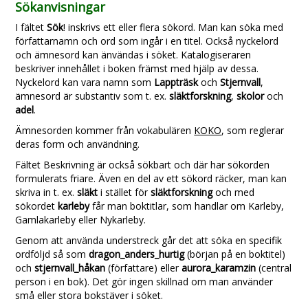
Sökanvisningar
I fältet
Sök
! inskrivs ett eller flera sökord. Man kan söka med
författarnamn och ord som ingår i en titel. Också nyckelord
och ämnesord kan änvändas i söket. Katalogiseraren
beskriver innehållet i boken främst med hjälp av dessa.
Nyckelord kan vara namn som
Lappträsk
och
Stjernvall
,
ämnesord är substantiv som t. ex.
släktforskning
,
skolor
och
adel
.
Ämnesorden kommer från vokabulären
KOKO
, som reglerar
deras form och användning.
Fältet Beskrivning är också sökbart och där har sökorden
formulerats friare. Även en del av ett sökord räcker, man kan
skriva in t. ex.
släkt
i stället för
släktforskning
och med
sökordet
karleby
får man boktitlar, som handlar om Karleby,
Gamlakarleby eller Nykarleby.
Genom att använda understreck går det att söka en specifik
ordföljd så som
dragon_anders_hurtig
(början på en boktitel)
och
stjernvall_håkan
(författare) eller
aurora_karamzin
(central
person i en bok). Det gör ingen skillnad om man använder
små eller stora bokstäver i söket.