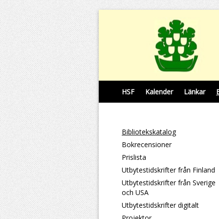
HSF
Kalender
Länkar
Bibliotekskatalog
Bokrecensioner
Prislista
Utbytestidskrifter från Finland
Utbytestidskrifter från Sverige
och USA
Utbytestidskrifter digitalt
Projektor