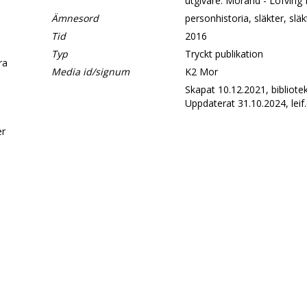
utgivare: Morand - Löfving 
Ämnesord
personhistoria, släkter, slä
Tid
2016
Typ
Tryckt publikation
era
Media id/signum
K2 Mor
Skapat 10.12.2021, bibliotek
Uppdaterat 31.10.2024, leif.
d
er
.