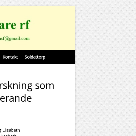
Kontakt
Soldattorp
orskning som
serande
g Elisabeth