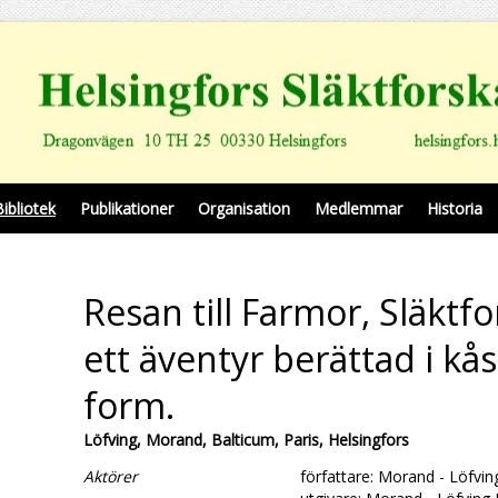
Bibliotek
Publikationer
Organisation
Medlemmar
Historia
Resan till Farmor, Släktf
ett äventyr berättad i kå
form.
Löfving, Morand, Balticum, Paris, Helsingfors
Aktörer
författare: Morand - Löfvin