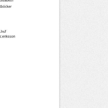
Elisabeth
ktböcker
.hsf
c.eriksson