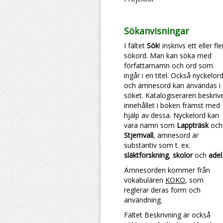
Sökanvisningar
I fältet
Sök
! inskrivs ett eller fl
sökord. Man kan söka med
författarnamn och ord som
ingår i en titel. Också nyckelor
och ämnesord kan änvändas i
söket. Katalogiseraren beskriv
innehållet i boken främst med
hjälp av dessa. Nyckelord kan
vara namn som
Lappträsk
och
Stjernvall
, ämnesord är
substantiv som t. ex.
släktforskning
,
skolor
och
adel
Ämnesorden kommer från
vokabulären
KOKO
, som
reglerar deras form och
användning.
Fältet Beskrivning är också