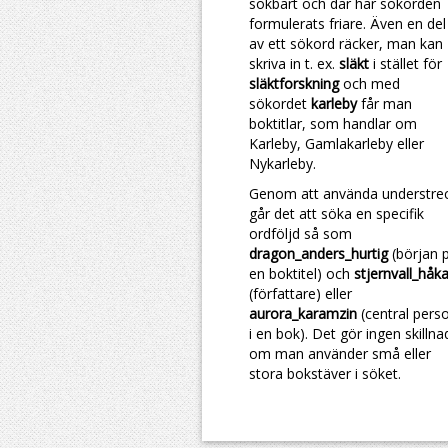
sökbart och där har sökorden
formulerats friare. Även en del
av ett sökord räcker, man kan
skriva in t. ex.
släkt
i stället för
släktforskning
och med
sökordet
karleby
får man
boktitlar, som handlar om
Karleby, Gamlakarleby eller
Nykarleby.
Genom att använda understre
går det att söka en specifik
ordföljd så som
dragon_anders_hurtig
(början 
en boktitel) och
stjernvall_håk
(författare) eller
aurora_karamzin
(central pers
i en bok). Det gör ingen skillna
om man använder små eller
stora bokstäver i söket.