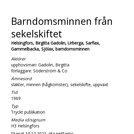
Barndomsminnen från
sekelskiftet
Helsingfors, Birgitta Gadolin, Urberga, Sarflax,
Gammelbacka, Sjölax, barndomsminnen
Aktörer
upphovsman: Gadolin, Birgitta
förläggare: Söderström & Co
Ämnesord
släkter, minnen (hågkomster), sekelskifte, uppväxt
Tid
1969
Typ
Tryckt publikation
Media id/signum
H3 Helsingfors
Skapat 10.12.2021, rita.neittamo