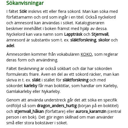
Sökanvisningar
I fältet
Sök
! inskrivs ett eller flera sökord. Man kan söka med
författarnamn och ord som ingår i en titel. Också nyckelord
och ämnesord kan änvändas i söket. Katalogiseraren
beskriver innehållet i boken främst med hjälp av dessa.
Nyckelord kan vara namn som
Lappträsk
och
Stjernvall
,
ämnesord är substantiv som t. ex.
släktforskning
,
skolor
och
adel
.
Ämnesorden kommer från vokabulären
KOKO
, som reglerar
deras form och användning.
Fältet Beskrivning är också sökbart och där har sökorden
formulerats friare. Även en del av ett sökord räcker, man kan
skriva in t. ex.
släkt
i stället för
släktforskning
och med
sökordet
karleby
får man boktitlar, som handlar om Karleby,
Gamlakarleby eller Nykarleby.
Genom att använda understreck går det att söka en specifik
ordföljd så som
dragon_anders_hurtig
(början på en boktitel)
och
stjernvall_håkan
(författare) eller
aurora_karamzin
(central
person i en bok). Det gör ingen skillnad om man använder
små eller stora bokstäver i söket.