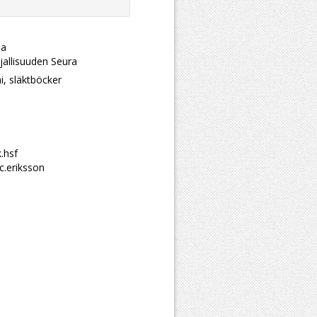
na
jallisuuden Seura
i, släktböcker
.hsf
c.eriksson