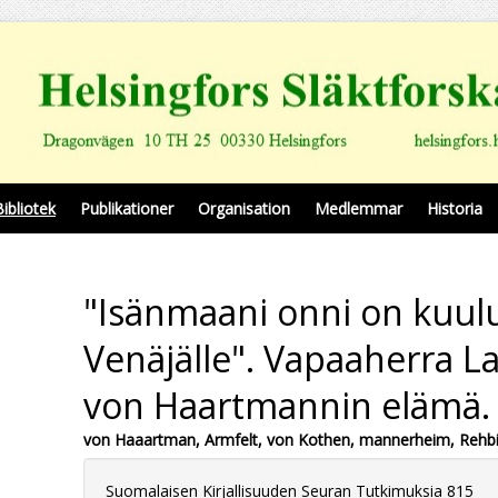
Bibliotek
Publikationer
Organisation
Medlemmar
Historia
"Isänmaani onni on kuul
Venäjälle". Vapaaherra La
von Haartmannin elämä.
von Haaartman, Armfelt, von Kothen, mannerheim, Rehbin
Suomalaisen Kirjallisuuden Seuran Tutkimuksia 815