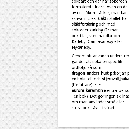
sökbart och där har sökorden
formulerats friare. Även en del
av ett sökord räcker, man kan
skriva in t. ex.
släkt
i stället för
släktforskning
och med
sökordet
karleby
får man
boktitlar, som handlar om
Karleby, Gamlakarleby eller
Nykarleby.
Genom att använda understre
går det att söka en specifik
ordföljd så som
dragon_anders_hurtig
(början 
en boktitel) och
stjernvall_håk
(författare) eller
aurora_karamzin
(central pers
i en bok). Det gör ingen skillna
om man använder små eller
stora bokstäver i söket.