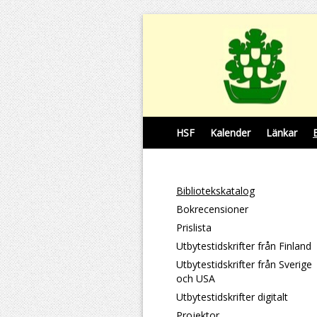
HSF
Kalender
Länkar
Bibliotekskatalog
Bokrecensioner
Prislista
Utbytestidskrifter från Finland
Utbytestidskrifter från Sverige
och USA
Utbytestidskrifter digitalt
Projektor