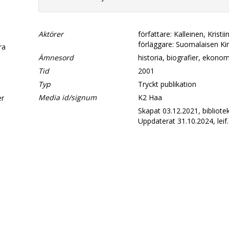
Aktörer
författare: Kalleinen, Kristii
förläggare: Suomalaisen Kir
era
Ämnesord
historia, biografier, ekonom
Tid
2001
d
Typ
Tryckt publikation
Media id/signum
K2 Haa
er
Skapat 03.12.2021, bibliotek
Uppdaterat 31.10.2024, leif.
.