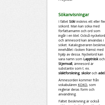
Sökanvisningar
I fältet
Sök
! inskrivs ett eller fl
sökord. Man kan söka med
författarnamn och ord som
ingår i en titel. Också nyckelor
och ämnesord kan änvändas i
söket. Katalogiseraren beskriv
innehållet i boken främst med
hjälp av dessa. Nyckelord kan
vara namn som
Lappträsk
och
Stjernvall
, ämnesord är
substantiv som t. ex.
släktforskning
,
skolor
och
adel
Ämnesorden kommer från
vokabulären
KOKO
, som
reglerar deras form och
användning.
Fältet Beskrivning är också