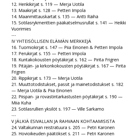
12. Henkikirjat s. 119 — Merja Uotila
13. Maakirjat s. 128 — Petteri Impola
14. Maanmittauskartat s. 135 — Antti Räihä
15. Sotilasrykmenttien pääkatselmusrullat s. 141 — Heikki
Vuorimies
---
IV YHTEISÖLLISEN ELÄMÄN MERKKEJÄ
16. Tuomiokirjat s. 147 — Piia Einonen & Petteri Impola
17. Perukirjat s. 155 — Petteri Impola
18. Kuntakokousten pöytäkirjat s. 162 — Pirita Frigren
19. Pitäjän- ja kirkonkokousten pöytäkirjat s. 167 — Pirita
Frigren
20. Rippikirjat s. 173 — Merja Uotila
21. Muuttotodistukset, passit ja mainetodistukset s. 182
— Merja Uotila & Piia Einonen
22. Piispan- ja rovastintarkastusten pöytäkirjat s. 190 —
Miia Kuha
23. Sotilasrullien yksilöt s. 197 — Ville Sarkamo
---
V JÄLKIÄ ESIVALLAN JA RAHVAAN KOHTAAMISISTA
24. Valtakunnan reistratuura s. 205 — Petri Karonen
25. Hovioikeuden päätökset s. 211 — Petri Karonen