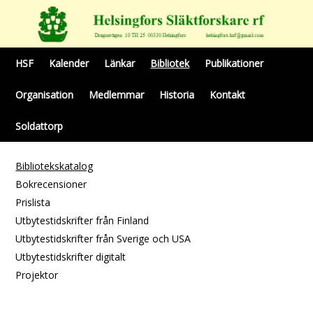
HSF
Kalender
Länkar
Bibliotek
Publikationer
Organisation
Medlemmar
Historia
Kontakt
Soldattorp
Bibliotekskatalog
Bokrecensioner
Prislista
Utbytestidskrifter från Finland
Utbytestidskrifter från Sverige och USA
Utbytestidskrifter digitalt
Projektor