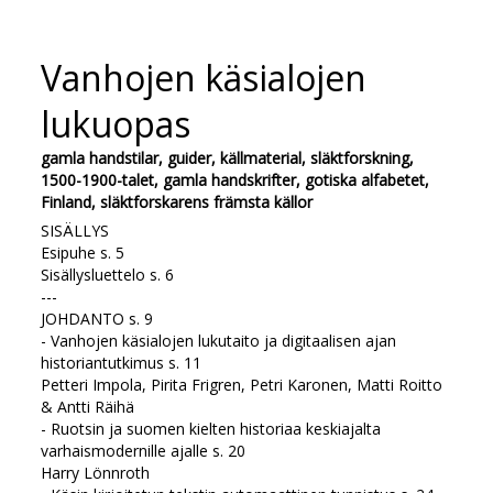
Vanhojen käsialojen
lukuopas
gamla handstilar, guider, källmaterial, släktforskning,
1500-1900-talet, gamla handskrifter, gotiska alfabetet,
Finland, släktforskarens främsta källor
SISÄLLYS
Esipuhe s. 5
Sisällysluettelo s. 6
---
JOHDANTO s. 9
- Vanhojen käsialojen lukutaito ja digitaalisen ajan
historiantutkimus s. 11
Petteri Impola, Pirita Frigren, Petri Karonen, Matti Roitto
& Antti Räihä
- Ruotsin ja suomen kielten historiaa keskiajalta
varhaismodernille ajalle s. 20
Harry Lönnroth