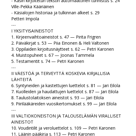
- Käsin kirjoitetun tekstin automaattinen tunnistus s. 24
Ville-Pekka Kääriäinen
- Käsialojen historiaa ja tulkinnan alkeet s. 29
Petteri Impola
---
I YKSITYISAINEISTOT
1. Kirjeenvaihtoaineistot s. 47 — Pirita Frigren
2. Päiväkirjat s. 53 — Piia Einonen & Heli Valtonen
3. Oppilaiden kirjoitusnäytteet s. 62 — Petri Karonen
4. Muistopuheet s. 67 — Joonas Tammela
5. Testamentit s. 74 — Petri Karonen
---
II VÄESTÖÄ JA TERVEYTTÄ KOSKEVIA KIRJALLISIA
LÄHTEITÄ
6. Syntyneiden ja kastettujen luettelot s. 81 — Jari Eilola
7. Kuolleiden ja haudattujen luettelot s. 87 — Jari Eilola
8. Taulustolaitoksen aineistot s. 93 — Jari Eilola
9. Piirilääkäreiden vuosikertomukset s. 99 — Jari Eilola
---
III VALTIOKONEISTON JA TALOUSELÄMÄN VIRALLISET
AINEISTOT
10. Voudintilit ja veroluettelot s. 109 — Petri Karonen
11. Läänin pääkirja s. 113 — Petri Karonen