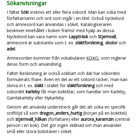
Sökanvisningar
I fältet
Sök
! inskrivs ett eller flera sökord. Man kan söka med
författarnamn och ord som ingår i en titel. Också nyckelord
och ämnesord kan änvändas i söket. Katalogiseraren
beskriver innehållet i boken främst med hjälp av dessa.
Nyckelord kan vara namn som
Lappträsk
och
Stjernvall
,
ämnesord är substantiv som t. ex.
släktforskning
,
skolor
och
adel
.
Ämnesorden kommer från vokabulären
KOKO
, som reglerar
deras form och användning.
Fältet Beskrivning är också sökbart och där har sökorden
formulerats friare. Även en del av ett sökord räcker, man kan
skriva in t. ex.
släkt
i stället för
släktforskning
och med
sökordet
karleby
får man boktitlar, som handlar om Karleby,
Gamlakarleby eller Nykarleby.
Genom att använda understreck går det att söka en specifik
ordföljd så som
dragon_anders_hurtig
(början på en boktitel)
och
stjernvall_håkan
(författare) eller
aurora_karamzin
(central
person i en bok). Det gör ingen skillnad om man använder
små eller stora bokstäver i söket.