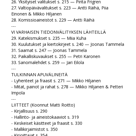
26. Yksityiset valitukset s. 215 — Pirita Frigren
27. Valtiopäivävalitukset s. 223 — Antti Räihä, Piia
Einonen & Mikko Hiljanen
28. Komissioaineistot s. 229 — Antti Räihä
---
VI VARHAISEN TIEDONVÄLITYKSEN LÄHTEILLÄ
29. Katekismukset s. 235 — Miia Kuha
30. Kuulutukset ja kiertokirjeet s. 240 — Joonas Tammela
31. Saarnat s. 247 — Joonas Tammela
32. Paikalliskuvaukset s. 255 — Petri Karonen
33. Sanomalehdet s. 259 — Jari Eilola
---
TULKINNAN APUVÄLINEITÄ
- Lyhenteet ja fraasit s. 271 — Mikko Hiljanen
- Mitat, painot ja rahat s. 278 — Mikko Hiljanen & Petteri
Impola
---
LIITTEET (Koonnut Matti Roitto)
- Kirjallisuus s. 290
- Hallinto- ja aineistokaaviot s. 319
- Keskeiset käsitteet ja fraasit s. 330
- Mallikirjaimistot s. 350
- Kirjoittajat s. 354