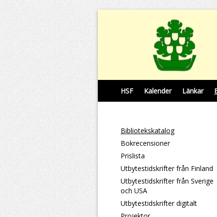
HSF
Kalender
Länkar
Bibliotekskatalog
Bokrecensioner
Prislista
Utbytestidskrifter från Finland
Utbytestidskrifter från Sverige
och USA
Utbytestidskrifter digitalt
Projektor