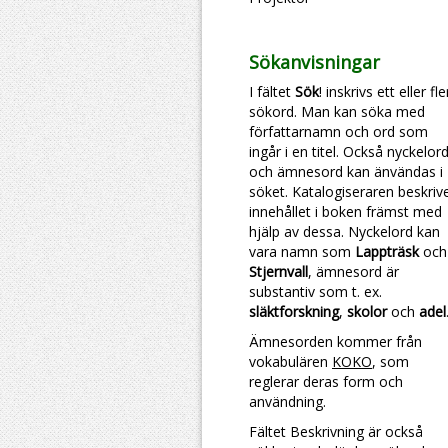
Sökanvisningar
I fältet
Sök
! inskrivs ett eller fl
sökord. Man kan söka med
författarnamn och ord som
ingår i en titel. Också nyckelor
och ämnesord kan änvändas i
söket. Katalogiseraren beskriv
innehållet i boken främst med
hjälp av dessa. Nyckelord kan
vara namn som
Lappträsk
och
Stjernvall
, ämnesord är
substantiv som t. ex.
släktforskning
,
skolor
och
adel
Ämnesorden kommer från
vokabulären
KOKO
, som
reglerar deras form och
användning.
Fältet Beskrivning är också