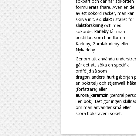
sökbart och där har sökorden
formulerats friare. Även en del
av ett sökord räcker, man kan
skriva in t. ex.
släkt
i stället för
släktforskning
och med
sökordet
karleby
får man
boktitlar, som handlar om
Karleby, Gamlakarleby eller
Nykarleby.
Genom att använda understre
går det att söka en specifik
ordföljd så som
dragon_anders_hurtig
(början 
en boktitel) och
stjernvall_håk
(författare) eller
aurora_karamzin
(central pers
i en bok). Det gör ingen skillna
om man använder små eller
stora bokstäver i söket.