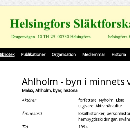
Bibliotek
Publikationer
Organisation
Medlemmar
Historia
Ahlholm - byn i minnets 
Malax, Ahlholm, byar, historia
Aktörer
författare: Nyholm, Elsie
utgivare: Aktiv närkultur
Ämnesord
lokalhistoriker, personhistor
hembygdsskildringar, invån
Tid
1994