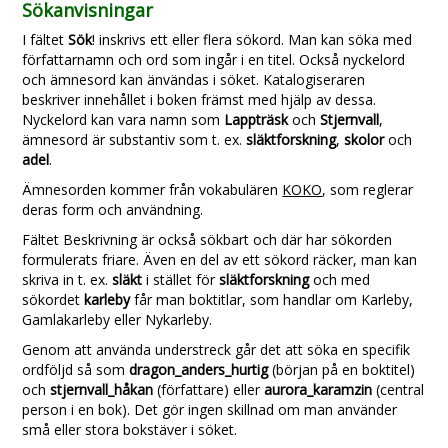
Sökanvisningar
I fältet
Sök
! inskrivs ett eller flera sökord. Man kan söka med
författarnamn och ord som ingår i en titel. Också nyckelord
och ämnesord kan änvändas i söket. Katalogiseraren
beskriver innehållet i boken främst med hjälp av dessa.
Nyckelord kan vara namn som
Lappträsk
och
Stjernvall
,
ämnesord är substantiv som t. ex.
släktforskning
,
skolor
och
adel
.
Ämnesorden kommer från vokabulären
KOKO
, som reglerar
deras form och användning.
Fältet Beskrivning är också sökbart och där har sökorden
formulerats friare. Även en del av ett sökord räcker, man kan
skriva in t. ex.
släkt
i stället för
släktforskning
och med
sökordet
karleby
får man boktitlar, som handlar om Karleby,
Gamlakarleby eller Nykarleby.
Genom att använda understreck går det att söka en specifik
ordföljd så som
dragon_anders_hurtig
(början på en boktitel)
och
stjernvall_håkan
(författare) eller
aurora_karamzin
(central
person i en bok). Det gör ingen skillnad om man använder
små eller stora bokstäver i söket.