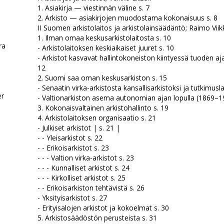
1. Asiakirja — viestinnän väline s. 7
2. Arkisto — asiakirjojen muodostama kokonaisuus s. 8
II Suomen arkistolaitos ja arkistolainsäädäntö; Raimo Viik
1. Ilman omaa keskusarkistolaitosta s. 10
era
- Arkistolaitoksen keskiaikaiset juuret s. 10
- Arkistot kasvavat hallintokoneiston kiintyessä tuoden a
12
d
2. Suomi saa oman keskusarkiston s. 15
- Senaatin virka-arkistosta kansallisarkistoksi ja tutkimus
er
- Valtionarkiston asema autonomian ajan lopulla (1869–19
3. Kokonaisvaltainen arkistohallinto s. 19
4. Arkistolaitoksen organisaatio s. 21
- Julkiset arkistot | s. 21 |
- - Yleisarkistot s. 22
- - Erikoisarkistot s. 23
.
- - - Valtion virka-arkistot s. 23
- - - Kunnalliset arkistot s. 24
- - - Kirkolliset arkistot s. 25
- - Erikoisarkiston tehtävistä s. 26
- Yksityisarkistot s. 27
- Erityisalojen arkistot ja kokoelmat s. 30
5. Arkistosäädöstön perusteista s. 31