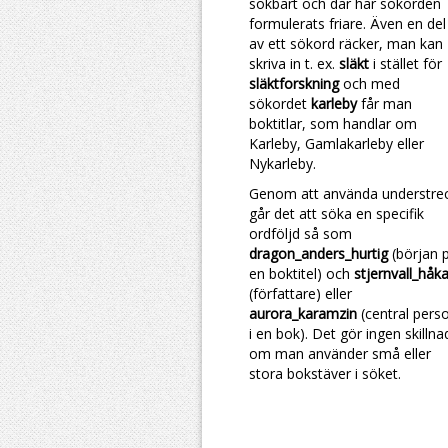
sökbart och där har sökorden
formulerats friare. Även en del
av ett sökord räcker, man kan
skriva in t. ex.
släkt
i stället för
släktforskning
och med
sökordet
karleby
får man
boktitlar, som handlar om
Karleby, Gamlakarleby eller
Nykarleby.
Genom att använda understre
går det att söka en specifik
ordföljd så som
dragon_anders_hurtig
(början 
en boktitel) och
stjernvall_håk
(författare) eller
aurora_karamzin
(central pers
i en bok). Det gör ingen skillna
om man använder små eller
stora bokstäver i söket.