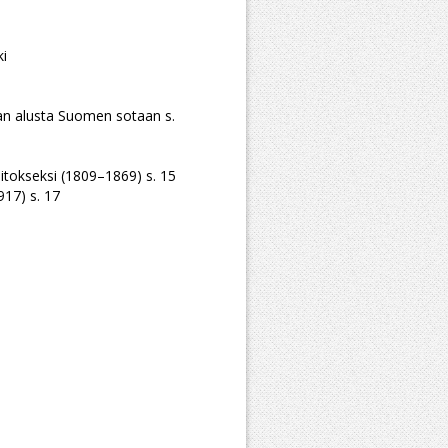
ki
jan alusta Suomen sotaan s.
laitokseksi (1809–1869) s. 15
17) s. 17