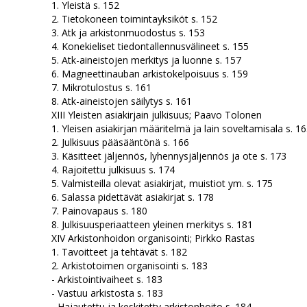
1. Yleistä s. 152
2. Tietokoneen toimintayksiköt s. 152
3. Atk ja arkistonmuodostus s. 153
4. Konekieliset tiedontallennusvälineet s. 155
5. Atk-aineistojen merkitys ja luonne s. 157
6. Magneettinauban arkistokelpoisuus s. 159
7. Mikrotulostus s. 161
8. Atk-aineistojen säilytys s. 161
XIII Yleisten asiakirjain julkisuus; Paavo Tolonen
1. Yleisen asiakirjan määritelmä ja lain soveltamisala s. 1
2. Julkisuus pääsääntönä s. 166
3. Käsitteet jäljennös, lyhennysjäljennös ja ote s. 173
4. Rajoitettu julkisuus s. 174
5. Valmisteilla olevat asiakirjat, muistiot ym. s. 175
6. Salassa pidettävät asiakirjat s. 178
7. Painovapaus s. 180
8. Julkisuusperiaatteen yleinen merkitys s. 181
XIV Arkistonhoidon organisointi; Pirkko Rastas
1. Tavoitteet ja tehtävät s. 182
2. Arkistotoimen organisointi s. 183
- Arkistointivaiheet s. 183
- Vastuu arkistosta s. 183
- Hajautettu ja keskitetty arkistonhoito s. 184