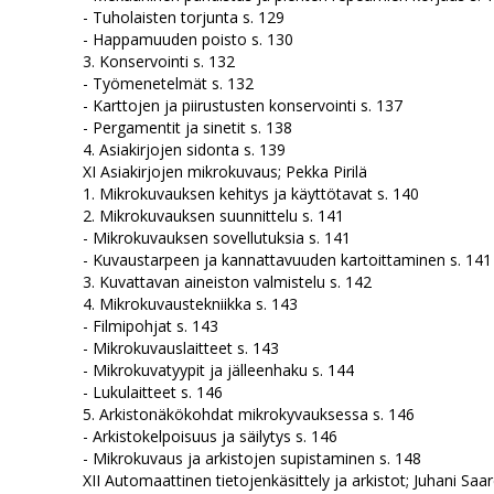
- Tuholaisten torjunta s. 129
- Happamuuden poisto s. 130
3. Konservointi s. 132
- Työmenetelmät s. 132
- Karttojen ja piirustusten konservointi s. 137
- Pergamentit ja sinetit s. 138
4. Asiakirjojen sidonta s. 139
XI Asiakirjojen mikrokuvaus; Pekka Pirilä
1. Mikrokuvauksen kehitys ja käyttötavat s. 140
2. Mikrokuvauksen suunnittelu s. 141
- Mikrokuvauksen sovellutuksia s. 141
- Kuvaustarpeen ja kannattavuuden kartoittaminen s. 141
3. Kuvattavan aineiston valmistelu s. 142
4. Mikrokuvaustekniikka s. 143
- Filmipohjat s. 143
- Mikrokuvauslaitteet s. 143
- Mikrokuvatyypit ja jälleenhaku s. 144
- Lukulaitteet s. 146
5. Arkistonäkökohdat mikrokyvauksessa s. 146
- Arkistokelpoisuus ja säilytys s. 146
- Mikrokuvaus ja arkistojen supistaminen s. 148
XII Automaattinen tietojenkäsittely ja arkistot; Juhani Sa