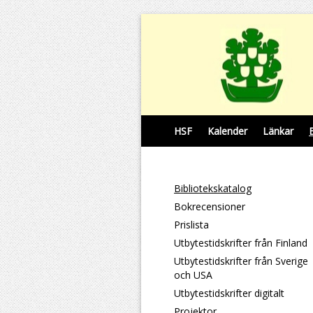
HSF
Kalender
Länkar
Bibliotekskatalog
Bokrecensioner
Prislista
Utbytestidskrifter från Finland
Utbytestidskrifter från Sverige
och USA
Utbytestidskrifter digitalt
Projektor