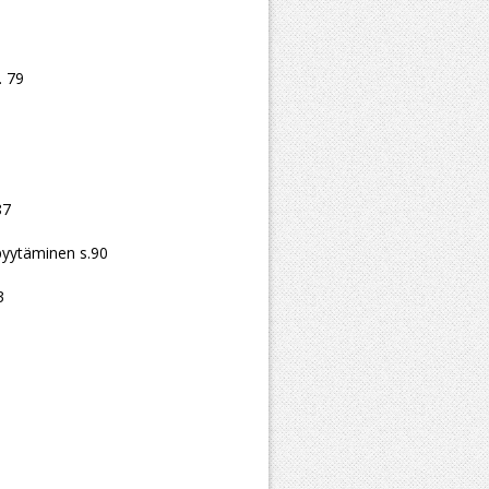
. 79
87
pyytäminen s.90
3