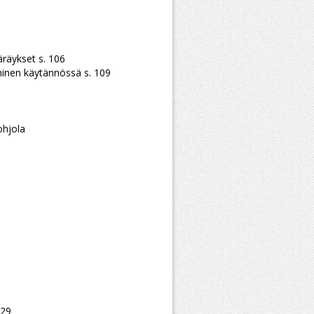
äräykset s. 106
minen käytännössä s. 109
ohjola
129