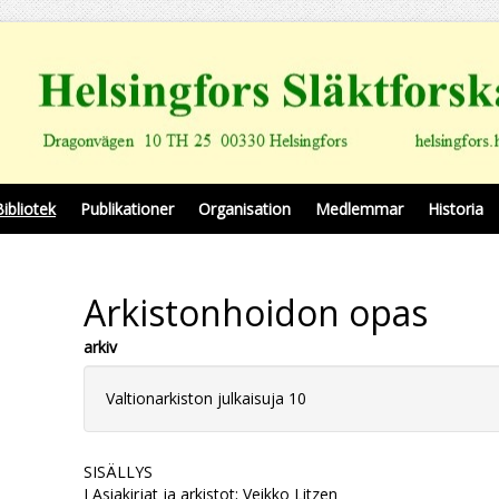
Bibliotek
Publikationer
Organisation
Medlemmar
Historia
Arkistonhoidon opas
arkiv
Valtionarkiston julkaisuja 10
SISÄLLYS
I Asiakirjat ja arkistot; Veikko Litzen