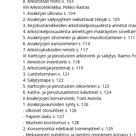
8. Arkistotilan hoito s. 103
VIII Arkistotekniikka; Pirkko Rastas
1. Asiakirjan ulkoasu s. 104
2. Asiakirjan säilyvyyteen vaikuttavat tekijät s. 105
3. Kirjoitustarvikkeiden arkistokelpoisuudesta annetut mä
4. Arkistokelpoisuudesta annettujen määräysten sovelta
5. Asiakirjojen sitominen ja aktien muodostaminen s. 111
6. Asiakirjojen kansioiminen s. 114
7. Arkistoyksiköiden nimiöt s. 117
IX Karttojen ja piirustusten arkistointi ja säilytys; Raimo P
1. Aineiston inventointi s. 118
2. Arkistointijärjestelmät s. 119
3. Luetteloiminen s. 121
4. Säilytystapa s. 122
5. Karttojen ja piirustusten oikominen s. 123
6. Kartta- ja piirustusarkiston kalusteet s. 124
X Asiakirjojen konservointi; Toini Aunola
1. Asiakirjavaurioiden synty s. 126
- Ulkoiset olosuhteet s. 126
- Paperin laatu s. 127
- Musteen koostumus s. 128
2. Konservointia edeltävät toimenpiteet s. 129
- Mekaaninen puhdistus ja pienten repeämien korjaus s. 