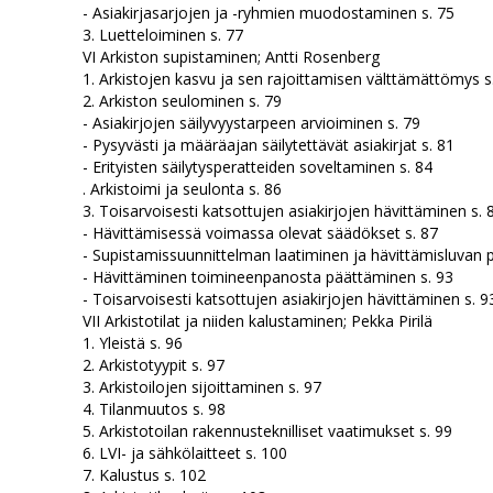
- Asiakirjasarjojen ja -ryhmien muodostaminen s. 75
3. Luetteloiminen s. 77
VI Arkiston supistaminen; Antti Rosenberg
1. Arkistojen kasvu ja sen rajoittamisen välttämättömys s
2. Arkiston seulominen s. 79
- Asiakirjojen säilyvyystarpeen arvioiminen s. 79
- Pysyvästi ja määräajan säilytettävät asiakirjat s. 81
- Erityisten säilytysperatteiden soveltaminen s. 84
. Arkistoimi ja seulonta s. 86
3. Toisarvoisesti katsottujen asiakirjojen hävittäminen s. 
- Hävittämisessä voimassa olevat säädökset s. 87
- Supistamissuunnittelman laatiminen ja hävittämisluvan 
- Hävittäminen toimineenpanosta päättäminen s. 93
- Toisarvoisesti katsottujen asiakirjojen hävittäminen s. 9
VII Arkistotilat ja niiden kalustaminen; Pekka Pirilä
1. Yleistä s. 96
2. Arkistotyypit s. 97
3. Arkistoilojen sijoittaminen s. 97
4. Tilanmuutos s. 98
5. Arkistotoilan rakennusteknilliset vaatimukset s. 99
6. LVI- ja sähkölaitteet s. 100
7. Kalustus s. 102