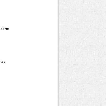
rvinen
stas