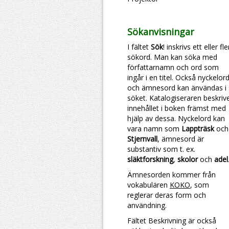
Sökanvisningar
I fältet
Sök
! inskrivs ett eller fl
sökord. Man kan söka med
författarnamn och ord som
ingår i en titel. Också nyckelor
och ämnesord kan änvändas i
söket. Katalogiseraren beskriv
innehållet i boken främst med
hjälp av dessa. Nyckelord kan
vara namn som
Lappträsk
och
Stjernvall
, ämnesord är
substantiv som t. ex.
släktforskning
,
skolor
och
adel
Ämnesorden kommer från
vokabulären
KOKO
, som
reglerar deras form och
användning.
Fältet Beskrivning är också