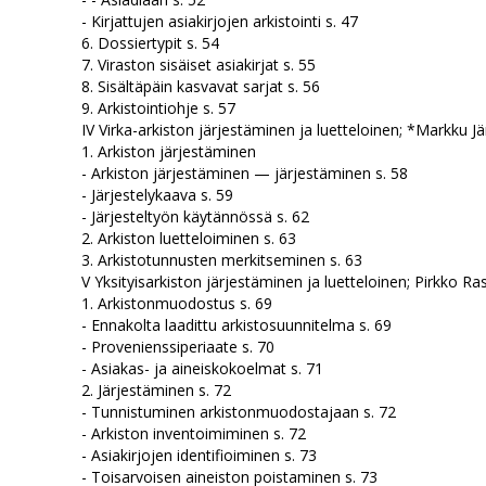
- Kirjattujen asiakirjojen arkistointi s. 47
6. Dossiertypit s. 54
7. Viraston sisäiset asiakirjat s. 55
8. Sisältäpäin kasvavat sarjat s. 56
9. Arkistointiohje s. 57
IV Virka-arkiston järjestäminen ja luetteloinen; *Markku Jä
1. Arkiston järjestäminen
- Arkiston järjestäminen — järjestäminen s. 58
- Järjestelykaava s. 59
- Järjesteltyön käytännössä s. 62
2. Arkiston luetteloiminen s. 63
3. Arkistotunnusten merkitseminen s. 63
V Yksityisarkiston järjestäminen ja luetteloinen; Pirkko Ra
1. Arkistonmuodostus s. 69
- Ennakolta laadittu arkistosuunnitelma s. 69
- Provenienssiperiaate s. 70
- Asiakas- ja aineiskokoelmat s. 71
2. Järjestäminen s. 72
- Tunnistuminen arkistonmuodostajaan s. 72
- Arkiston inventoimiminen s. 72
- Asiakirjojen identifioiminen s. 73
- Toisarvoisen aineiston poistaminen s. 73