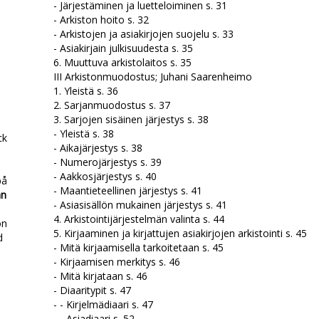
- Järjestäminen ja luetteloiminen s. 31
- Arkiston hoito s. 32
- Arkistojen ja asiakirjojen suojelu s. 33
- Asiakirjain julkisuudesta s. 35
6. Muuttuva arkistolaitos s. 35
III Arkistonmuodostus; Juhani Saarenheimo
1. Yleistä s. 36
2. Sarjanmuodostus s. 37
3. Sarjojen sisäinen järjestys s. 38
- Yleistä s. 38
ck
- Aikajärjestys s. 38
- Numerojärjestys s. 39
- Aakkosjärjestys s. 40
på
- Maantieteellinen järjestys s. 41
an
- Asiasisällön mukainen järjestys s. 41
4. Arkistointijärjestelmän valinta s. 44
on
5. Kirjaaminen ja kirjattujen asiakirjojen arkistointi s. 45
d
- Mitä kirjaamisella tarkoitetaan s. 45
- Kirjaamisen merkitys s. 46
- Mitä kirjataan s. 46
- Diaaritypit s. 47
- - Kirjelmädiaari s. 47
- - Asiadiaari s. 52