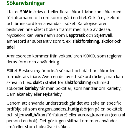
Sökanvisningar
I fältet
Sök
! inskrivs ett eller flera sökord. Man kan söka med
författarnamn och ord som ingår i en titel. Också nyckelord
och ämnesord kan änvändas i söket. Katalogiseraren
beskriver innehållet i boken främst med hjälp av dessa.
Nyckelord kan vara namn som
Lappträsk
och
Stjernvall
,
ämnesord är substantiv som t. ex.
släktforskning
,
skolor
och
adel
.
Ämnesorden kommer från vokabulären
KOKO
, som reglerar
deras form och användning.
Fältet Beskrivning är också sökbart och där har sökorden
formulerats friare. Även en del av ett sökord räcker, man kan
skriva in t. ex.
släkt
i stället för
släktforskning
och med
sökordet
karleby
får man boktitlar, som handlar om Karleby,
Gamlakarleby eller Nykarleby.
Genom att använda understreck går det att söka en specifik
ordföljd så som
dragon_anders_hurtig
(början på en boktitel)
och
stjernvall_håkan
(författare) eller
aurora_karamzin
(central
person i en bok). Det gör ingen skillnad om man använder
små eller stora bokstäver i söket.