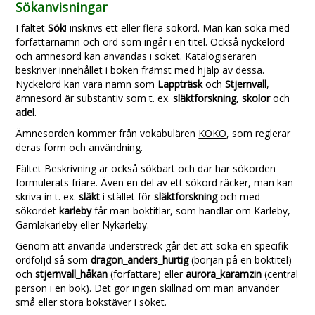
Sökanvisningar
I fältet
Sök
! inskrivs ett eller flera sökord. Man kan söka med
författarnamn och ord som ingår i en titel. Också nyckelord
och ämnesord kan änvändas i söket. Katalogiseraren
beskriver innehållet i boken främst med hjälp av dessa.
Nyckelord kan vara namn som
Lappträsk
och
Stjernvall
,
ämnesord är substantiv som t. ex.
släktforskning
,
skolor
och
adel
.
Ämnesorden kommer från vokabulären
KOKO
, som reglerar
deras form och användning.
Fältet Beskrivning är också sökbart och där har sökorden
formulerats friare. Även en del av ett sökord räcker, man kan
skriva in t. ex.
släkt
i stället för
släktforskning
och med
sökordet
karleby
får man boktitlar, som handlar om Karleby,
Gamlakarleby eller Nykarleby.
Genom att använda understreck går det att söka en specifik
ordföljd så som
dragon_anders_hurtig
(början på en boktitel)
och
stjernvall_håkan
(författare) eller
aurora_karamzin
(central
person i en bok). Det gör ingen skillnad om man använder
små eller stora bokstäver i söket.