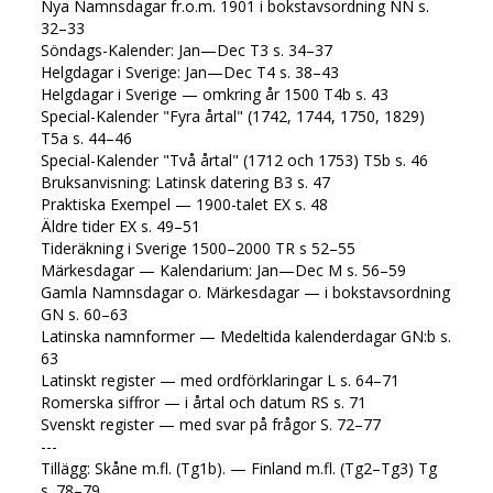
Nya Namnsdagar fr.o.m. 1901 i bokstavsordning NN s.
32–33
Söndags-Kalender: Jan—Dec T3 s. 34–37
Helgdagar i Sverige: Jan—Dec T4 s. 38–43
Helgdagar i Sverige — omkring år 1500 T4b s. 43
Special-Kalender "Fyra årtal" (1742, 1744, 1750, 1829)
T5a s. 44–46
Special-Kalender "Två årtal" (1712 och 1753) T5b s. 46
Bruksanvisning: Latinsk datering B3 s. 47
Praktiska Exempel — 1900-talet EX s. 48
Äldre tider EX s. 49–51
Tideräkning i Sverige 1500–2000 TR s 52–55
Märkesdagar — Kalendarium: Jan—Dec M s. 56–59
Gamla Namnsdagar o. Märkesdagar — i bokstavsordning
GN s. 60–63
Latinska namnformer — Medeltida kalenderdagar GN:b s.
63
Latinskt register — med ordförklaringar L s. 64–71
Romerska siffror — i årtal och datum RS s. 71
Svenskt register — med svar på frågor S. 72–77
---
Tillägg: Skåne m.fl. (Tg1b). — Finland m.fl. (Tg2–Tg3) Tg
s. 78–79