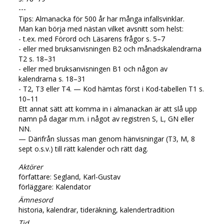
---
Tips: Almanacka för 500 år har många infallsvinklar.
Man kan börja med nästan vilket avsnitt som helst:
- t.ex. med Förord och Läsarens frågor s. 5–7
- eller med bruksanvisningen B2 och månadskalendrarna
T2 s. 18–31
- eller med bruksanvisningen B1 och någon av
kalendrarna s. 18–31
- T2, T3 eller T4. — Kod hämtas först i Kod-tabellen T1 s.
10–11
Ett annat sätt att komma in i almanackan är att slå upp
namn på dagar m.m. i något av registren S, L, GN eller
NN.
— Därifrån slussas man genom hänvisningar (T3, M, 8
sept o.s.v.) till rätt kalender och rätt dag.
Aktörer
författare: Segland, Karl-Gustav
förläggare: Kalendator
Ämnesord
historia, kalendrar, tideräkning, kalendertradition
Tid