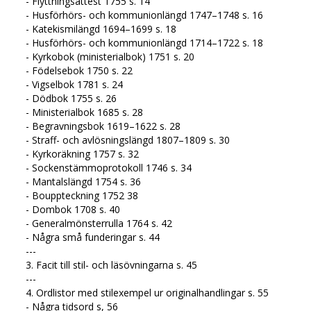
- Flyttningsattest 1755 s. 14
- Husförhörs- och kommunionlängd 1747–1748 s. 16
- Katekismilängd 1694–1699 s. 18
- Husförhörs- och kommunionlängd 1714–1722 s. 18
- Kyrkobok (ministerialbok) 1751 s. 20
- Födelsebok 1750 s. 22
- Vigselbok 1781 s. 24
- Dödbok 1755 s. 26
- Ministerialbok 1685 s. 28
- Begravningsbok 1619–1622 s. 28
- Straff- och avlösningslängd 1807–1809 s. 30
- Kyrkoräkning 1757 s. 32
- Sockenstämmoprotokoll 1746 s. 34
- Mantalslängd 1754 s. 36
- Bouppteckning 1752 38
- Dombok 1708 s. 40
- Generalmönsterrulla 1764 s. 42
- Några små funderingar s. 44
---
3. Facit till stil- och läsövningarna s. 45
---
4. Ordlistor med stilexempel ur originalhandlingar s. 55
- Några tidsord s, 56