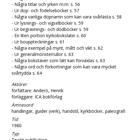
- Några titlar och yrken m.m. s. 56
- Ur dop- och födelseböcker s. 57
- Några vanliga dopnamn som kan vara svårlästa s. 58
- Ur lysnings- och vigselböcker s. 59
- Ur begravnings- och dödböcker s. 59
- En liten portion kyrkobokslatin s. 60
- Ur bouppteckningar s. 61
- Några exempel på mynt, mått och vikt s. 62
- Ur generalmönsterrullor s. 63
- Några bokstäver som lätt kan förväxlas s. 63
- Några ord och förkortningar som kan vara mycket
svårtydda s. 64
Aktörer
författare: Anderö, Henrik
förläggare: ICA bokförlag
Ämnesord
handlingar, guider (verk), handstil, kyrkböcker, paleografi
Tid
1980
Typ
Tryckt publikation