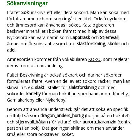
Sökanvisningar
I fältet
Sök
! inskrivs ett eller flera sökord. Man kan söka med
författarnamn och ord som ingår i en titel. Också nyckelord
och ämnesord kan änvändas i söket. Katalogiseraren
beskriver innehållet i boken främst med hjälp av dessa.
Nyckelord kan vara namn som
Lappträsk
och
Stjernvall
,
ämnesord är substantiv som t. ex.
släktforskning
,
skolor
och
adel
.
Ämnesorden kommer från vokabulären
KOKO
, som reglerar
deras form och användning.
Fältet Beskrivning är också sökbart och där har sökorden
formulerats friare. Även en del av ett sökord räcker, man kan
skriva in t. ex.
släkt
i stället för
släktforskning
och med
sökordet
karleby
får man boktitlar, som handlar om Karleby,
Gamlakarleby eller Nykarleby.
Genom att använda understreck går det att söka en specifik
ordföljd så som
dragon_anders_hurtig
(början på en boktitel)
och
stjernvall_håkan
(författare) eller
aurora_karamzin
(central
person i en bok). Det gör ingen skillnad om man använder
små eller stora bokstäver i söket.