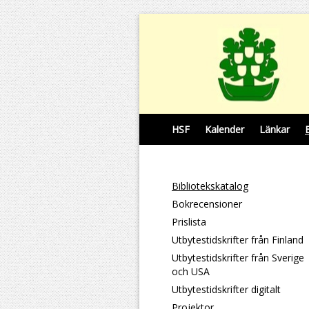
HSF
Kalender
Länkar
Bibliotekskatalog
Bokrecensioner
Prislista
Utbytestidskrifter från Finland
Utbytestidskrifter från Sverige
och USA
Utbytestidskrifter digitalt
Projektor