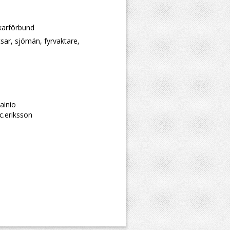
skarförbund
tsar, sjömän, fyrvaktare,
ainio
c.eriksson