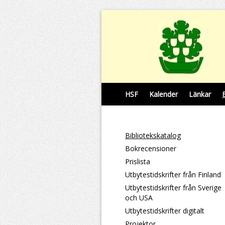
HSF
Kalender
Länkar
Bibliotekskatalog
Bokrecensioner
Prislista
Utbytestidskrifter från Finland
Utbytestidskrifter från Sverige
och USA
Utbytestidskrifter digitalt
Projektor