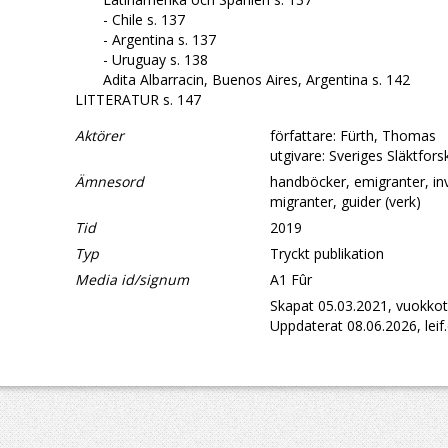
- Chile s. 137
- Argentina s. 137
- Uruguay s. 138
Adita Albarracin, Buenos Aires, Argentina s. 142
LITTERATUR s. 147
Aktörer
författare: Fürth, Thomas
utgivare: Sveriges Släktfor
Ämnesord
handböcker, emigranter, in
migranter, guider (verk)
Tid
2019
Typ
Tryckt publikation
Media id/signum
A1 Fûr
Skapat 05.03.2021, vuokkot
Uppdaterat 08.06.2026, leif.