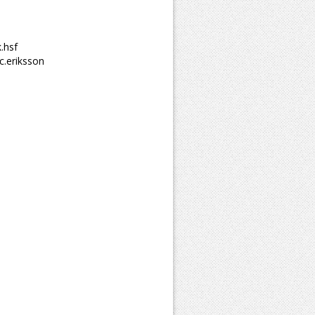
.hsf
c.eriksson