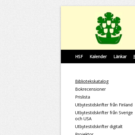
HSF
Kalender
Länkar
Bibliotekskatalog
Bokrecensioner
Prislista
Utbytestidskrifter från Finland
Utbytestidskrifter från Sverige
och USA
Utbytestidskrifter digitalt
Projektor