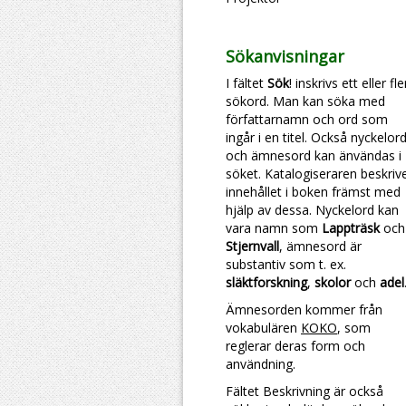
Sökanvisningar
I fältet
Sök
! inskrivs ett eller fl
sökord. Man kan söka med
författarnamn och ord som
ingår i en titel. Också nyckelor
och ämnesord kan änvändas i
söket. Katalogiseraren beskriv
innehållet i boken främst med
hjälp av dessa. Nyckelord kan
vara namn som
Lappträsk
och
Stjernvall
, ämnesord är
substantiv som t. ex.
släktforskning
,
skolor
och
adel
Ämnesorden kommer från
vokabulären
KOKO
, som
reglerar deras form och
användning.
Fältet Beskrivning är också