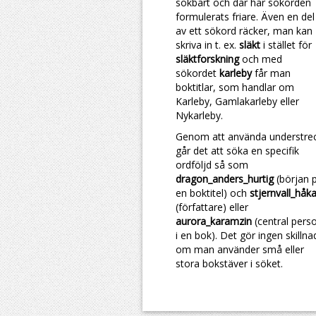
sökbart och där har sökorden
formulerats friare. Även en del
av ett sökord räcker, man kan
skriva in t. ex.
släkt
i stället för
släktforskning
och med
sökordet
karleby
får man
boktitlar, som handlar om
Karleby, Gamlakarleby eller
Nykarleby.
Genom att använda understre
går det att söka en specifik
ordföljd så som
dragon_anders_hurtig
(början 
en boktitel) och
stjernvall_håk
(författare) eller
aurora_karamzin
(central pers
i en bok). Det gör ingen skillna
om man använder små eller
stora bokstäver i söket.