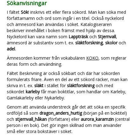
Sökanvisningar
I fältet
Sök
! inskrivs ett eller flera sökord. Man kan söka med
författarnamn och ord som ingår i en titel. Också nyckelord
och ämnesord kan änvändas i söket. Katalogiseraren
beskriver innehållet i boken främst med hjälp av dessa.
Nyckelord kan vara namn som
Lappträsk
och
Stjernvall
,
ämnesord är substantiv som t. ex.
släktforskning
,
skolor
och
adel
.
Ämnesorden kommer från vokabulären
KOKO
, som reglerar
deras form och användning.
Fältet Beskrivning är också sökbart och där har sökorden
formulerats friare. Även en del av ett sökord räcker, man kan
skriva in t. ex.
släkt
i stället för
släktforskning
och med
sökordet
karleby
får man boktitlar, som handlar om Karleby,
Gamlakarleby eller Nykarleby.
Genom att använda understreck går det att söka en specifik
ordföljd så som
dragon_anders_hurtig
(början på en boktitel)
och
stjernvall_håkan
(författare) eller
aurora_karamzin
(central
person i en bok). Det gör ingen skillnad om man använder
små eller stora bokstäver i söket.