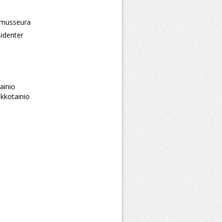
imusseura
sidenter
ainio
kkotainio