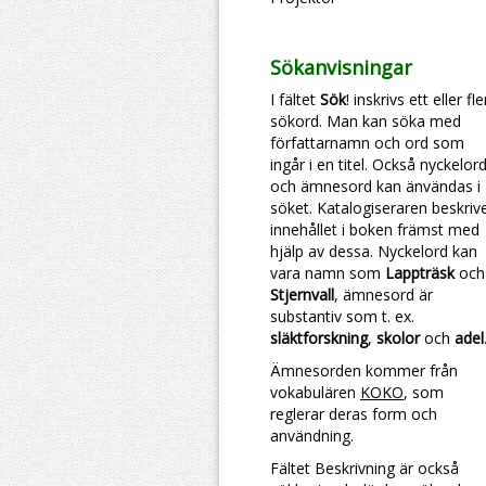
Sökanvisningar
I fältet
Sök
! inskrivs ett eller fl
sökord. Man kan söka med
författarnamn och ord som
ingår i en titel. Också nyckelor
och ämnesord kan änvändas i
söket. Katalogiseraren beskriv
innehållet i boken främst med
hjälp av dessa. Nyckelord kan
vara namn som
Lappträsk
och
Stjernvall
, ämnesord är
substantiv som t. ex.
släktforskning
,
skolor
och
adel
Ämnesorden kommer från
vokabulären
KOKO
, som
reglerar deras form och
användning.
Fältet Beskrivning är också