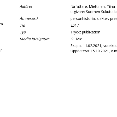
Aktörer
författare: Miettinen, Tiina
utgivare: Suomen Sukututk
Ämnesord
personhistoria, släkter, pre
era
Tid
2017
Typ
Tryckt publikation
Media id/signum
K1 Mie
d
Skapat 11.02.2021, vuokkot
er
Uppdaterat 15.10.2021, vuo
.