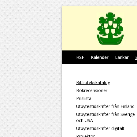
HSF
Kalender
Länkar
Bibliotekskatalog
Bokrecensioner
Prislista
Utbytestidskrifter från Finland
Utbytestidskrifter från Sverige
och USA
Utbytestidskrifter digitalt
Projektor