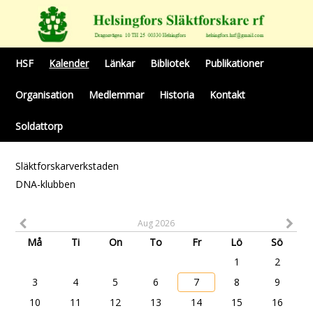
HSF
Kalender
Länkar
Bibliotek
Publikationer
Organisation
Medlemmar
Historia
Kontakt
Soldattorp
Släktforskarverkstaden
DNA-klubben
Aug 2026
Må
Ti
On
To
Fr
Lö
Sö
1
2
3
4
5
6
7
8
9
10
11
12
13
14
15
16