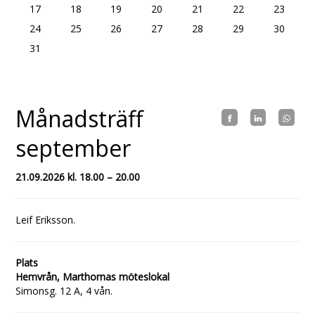
17
18
19
20
21
22
23
24
25
26
27
28
29
30
31
Månadsträff
september
21.09.2026 kl. 18.00 – 20.00
Leif Eriksson.
Plats
Hemvrån, Marthornas möteslokal
Simonsg. 12 A, 4 vån.