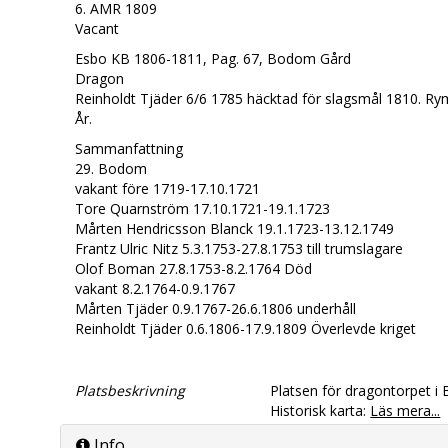
6. AMR 1809
Vacant
Esbo KB 1806-1811, Pag. 67, Bodom Gård
Dragon
Reinholdt Tjäder 6/6 1785 häcktad för slagsmål 1810. 
År.
Sammanfattning
29. Bodom
vakant före 1719-17.10.1721
Tore Quarnström 17.10.1721-19.1.1723
Mårten Hendricsson Blanck 19.1.1723-13.12.1749
Frantz Ulric Nitz 5.3.1753-27.8.1753 till trumslagare
Olof Boman 27.8.1753-8.2.1764 Död
vakant 8.2.1764-0.9.1767
Mårten Tjäder 0.9.1767-26.6.1806 underhåll
Reinholdt Tjäder 0.6.1806-17.9.1809 Överlevde kriget
Platsbeskrivning
Platsen för dragontorpet 
Historisk karta:
Läs mera...
Info