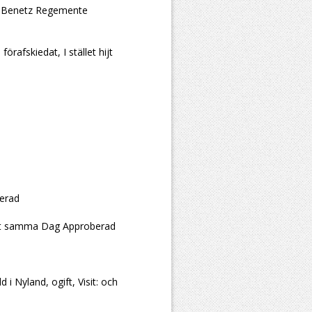
or Benetz Regemente
rafskiedat, I stället hijt
berad
llet samma Dag Approberad
 i Nyland, ogift, Visit: och