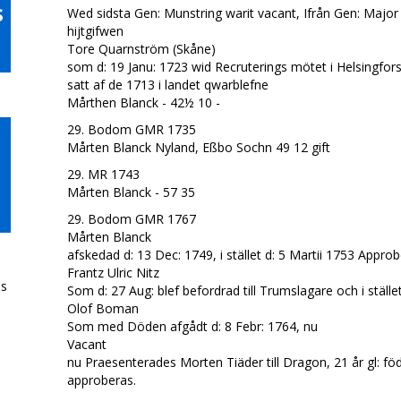
s
Wed sidsta Gen: Munstring warit vacant, Ifrån Gen: Maj
hijtgifwen
Tore Quarnström (Skåne)
som d: 19 Janu: 1723 wid Recruterings mötet i Helsingfors fö
satt af de 1713 i landet qwarblefne
Mårthen Blanck - 42½ 10 -
29. Bodom GMR 1735
Mårten Blanck Nyland, Eßbo Sochn 49 12 gift
29. MR 1743
Mårten Blanck - 57 35
29. Bodom GMR 1767
Mårten Blanck
afskedad d: 13 Dec: 1749, i stället d: 5 Martii 1753 Appro
Frantz Ulric Nitz
ds
Som d: 27 Aug: blef befordrad till Trumslagare och i stä
Olof Boman
Som med Döden afgådt d: 8 Febr: 1764, nu
Vacant
nu Praesenterades Morten Tiäder till Dragon, 21 år gl: född
approberas.
n