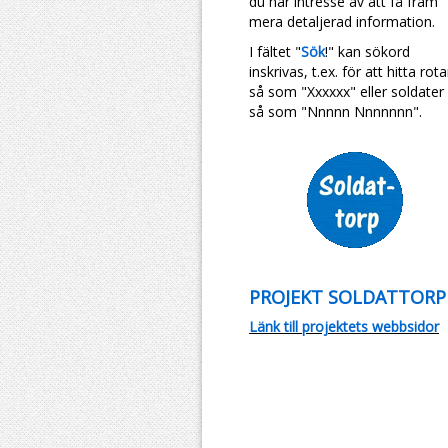
du har intresse av att få fram
mera detaljerad information.
I fältet "
Sök
!" kan sökord
inskrivas, t.ex. för att hitta rota
så som "Xxxxxx" eller soldater
så som "Nnnnn Nnnnnnn".
PROJEKT SOLDATTORP
Länk till projektets webbsidor