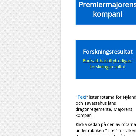
Premiermajoren
kompani
Forskningsresultat
Fortsätt här till ytterligare
forskningsresultat
"
Text
" listar rotarna för
Nylan
och Tavastehus läns
dragonregemente, Majorens
kompani.
Klicka sedan på den av rotarna
under rubriken "Titel" för vilke