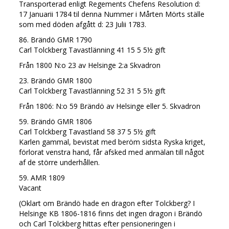
Transporterad enligt Regements Chefens Resolution d:
17 Januarii 1784 til denna Nummer i Mårten Mörts ställe
som med döden afgått d: 23 Julii 1783.
86. Brändö GMR 1790
Carl Tolckberg Tavastlänning 41 15 5 5½ gift
Från 1800 N:o 23 av Helsinge 2:a Skvadron
23. Brändö GMR 1800
Carl Tolckberg Tavastlänning 52 31 5 5½ gift
Från 1806: N:o 59 Brändö av Helsinge eller 5. Skvadron
59. Brändö GMR 1806
Carl Tolckberg Tavastland 58 37 5 5½ gift
Karlen gammal, bevistat med beröm sidsta Ryska kriget,
förlorat venstra hand, får afsked med anmälan till något
af de större underhållen.
59. AMR 1809
Vacant
(Oklart om Brändö hade en dragon efter Tolckberg? I
Helsinge KB 1806-1816 finns det ingen dragon i Brändö
och Carl Tolckberg hittas efter pensioneringen i