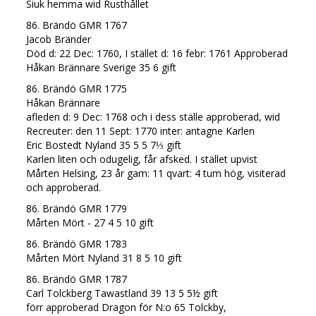
Siuk hemma wid Rusthållet
86. Brändö GMR 1767
Jacob Bränder
Död d: 22 Dec: 1760, I stället d: 16 febr: 1761 Approberad
Håkan Brännare Sverige 35 6 gift
86. Brändö GMR 1775
Håkan Brännare
afleden d: 9 Dec: 1768 och i dess ställe approberad, wid
Recreuter: den 11 Sept: 1770 inter: antagne Karlen
Eric Bostedt Nyland 35 5 5 7⅓ gift
Karlen liten och odugelig, får afsked. I stället upvist
Mårten Helsing, 23 år gam: 11 qvart: 4 tum hög, visiterad
och approberad.
86. Brändö GMR 1779
Mårten Mört - 27 4 5 10 gift
86. Brändö GMR 1783
Mårten Mört Nyland 31 8 5 10 gift
86. Brändö GMR 1787
Carl Tolckberg Tawastland 39 13 5 5½ gift
förr approberad Dragon för N:o 65 Tolckby,