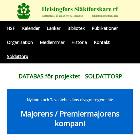
HSF
Kalender
Länkar
Bibliotek
Publikationer
Organisation
Medlemmar
Historia
Kontakt
Soldattorp
DATABAS för projektet SOLDATTORP
Nylands och Tavastehus läns dragonregemente
Majorens / Premiermajorens
kompani