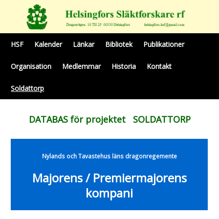
HSF
Kalender
Länkar
Bibliotek
Publikationer
Organisation
Medlemmar
Historia
Kontakt
Soldattorp
DATABAS för projektet SOLDATTORP
Nylands och Tavastehus läns dragonregemente
Majorens / Premiermajorens
kompani