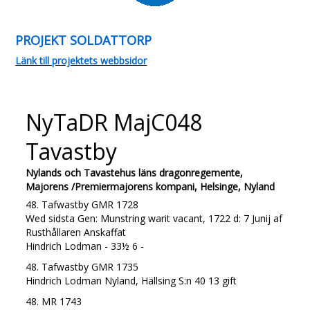
PROJEKT SOLDATTORP
Länk till projektets webbsidor
NyTaDR MajC048
Tavastby
Nylands och Tavastehus läns dragonregemente,
Majorens /Premiermajorens kompani, Helsinge, Nyland
48. Tafwastby GMR 1728
Wed sidsta Gen: Munstring warit vacant, 1722 d: 7 Junij af
Rusthållaren Anskaffat
Hindrich Lodman - 33½ 6 -
48. Tafwastby GMR 1735
Hindrich Lodman Nyland, Hällsing S:n 40 13 gift
48. MR 1743