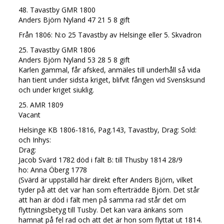
48. Tavastby GMR 1800
Anders Björn Nyland 47 21 5 8 gift
Från 1806: N:o 25 Tavastby av Helsinge eller 5. Skvadron
25. Tavastby GMR 1806
Anders Björn Nyland 53 28 5 8 gift
Karlen gammal, får afsked, anmäles till underhåll så vida
han tient under sidsta kriget, blifvit fången vid Svensksund
och under kriget siuklig.
25. AMR 1809
Vacant
Helsinge KB 1806-1816, Pag.143, Tavastby, Drag: Sold:
och Inhys:
Drag:
Jacob Svärd 1782 död i fält B: till Thusby 1814 28/9
ho: Anna Öberg 1778
(Svärd är uppställd här direkt efter Anders Björn, vilket
tyder på att det var han som efterträdde Björn. Det står
att han är död i fält men på samma rad står det om
flyttningsbetyg till Tusby. Det kan vara änkans som
hamnat på fel rad och att det är hon som flyttat ut 1814.