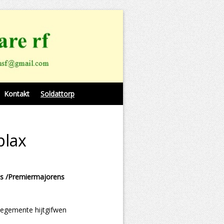
Kontakt
Soldattorp
plax
s /Premiermajorens
Regemente hijtgifwen