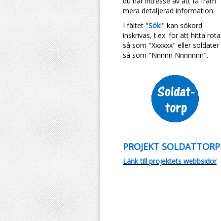
du har intresse av att få fram
mera detaljerad information.
I fältet "
Sök
!" kan sökord
inskrivas, t.ex. för att hitta rota
så som "Xxxxxx" eller soldater
så som "Nnnnn Nnnnnnn".
PROJEKT SOLDATTORP
Länk till projektets webbsidor