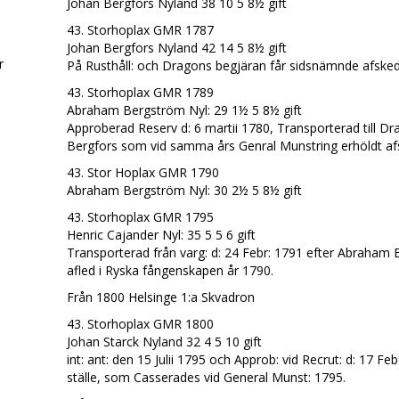
Johan Bergfors Nyland 38 10 5 8½ gift
43. Storhoplax GMR 1787
Johan Bergfors Nyland 42 14 5 8½ gift
r
På Rusthåll: och Dragons begjäran får sidsnämnde afsked
43. Storhoplax GMR 1789
Abraham Bergström Nyl: 29 1½ 5 8½ gift
Approberad Reserv d: 6 martii 1780, Transporterad till Dra
Bergfors som vid samma års Genral Munstring erhöldt afs
43. Stor Hoplax GMR 1790
Abraham Bergström Nyl: 30 2½ 5 8½ gift
43. Storhoplax GMR 1795
Henric Cajander Nyl: 35 5 5 6 gift
Transporterad från varg: d: 24 Febr: 1791 efter Abrah
afled i Ryska fångenskapen år 1790.
Från 1800 Helsinge 1:a Skvadron
43. Storhoplax GMR 1800
Johan Starck Nyland 32 4 5 10 gift
int: ant: den 15 Julii 1795 och Approb: vid Recrut: d: 17 Fe
ställe, som Casserades vid General Munst: 1795.