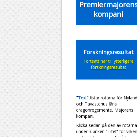
Premiermajoren
kompani
Forskningsresultat
Fortsätt här till ytterligare
forskningsresultat
"
Text
" listar rotarna för
Nylan
och Tavastehus läns
dragonregemente, Majorens
kompani.
Klicka sedan på den av rotarna
under rubriken "Titel" för vilke