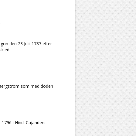
.
gon den 23 Julii 1787 efter
kied.
am Bergström som med döden
b: 1796 i Hind: Cajanders