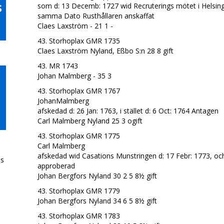
s
som d: 13 Decemb: 1727 wid Recruterings mötet i Helsingfo
samma Dato Rusthållaren anskaffat
Claes Laxström - 21 1 -
43. Storhoplax GMR 1735
Claes Laxström Nyland, Eßbo S:n 28 8 gift
43. MR 1743
Johan Malmberg - 35 3
43. Storhoplax GMR 1767
JohanMalmberg
afskedad d: 26 Jan: 1763, i stället d: 6 Oct: 1764 Antagen
Carl Malmberg Nyland 25 3 ogift
43. Storhoplax GMR 1775
Carl Malmberg
afskedad wid Casations Munstringen d: 17 Febr: 1773, oc
ds
approberad
Johan Bergfors Nyland 30 2 5 8½ gift
43. Storhoplax GMR 1779
Johan Bergfors Nyland 34 6 5 8½ gift
n
43. Storhoplax GMR 1783