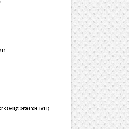
n
1811
ör osedligt beteende 1811)