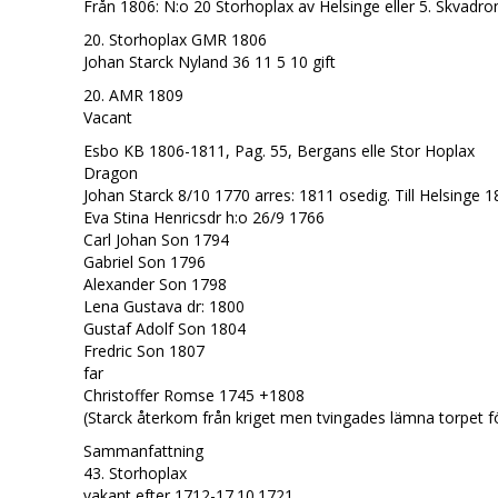
Från 1806: N:o 20 Storhoplax av Helsinge eller 5. Skvadro
20. Storhoplax GMR 1806
Johan Starck Nyland 36 11 5 10 gift
20. AMR 1809
Vacant
Esbo KB 1806-1811, Pag. 55, Bergans elle Stor Hoplax
Dragon
Johan Starck 8/10 1770 arres: 1811 osedig. Till Helsinge 
Eva Stina Henricsdr h:o 26/9 1766
Carl Johan Son 1794
Gabriel Son 1796
Alexander Son 1798
Lena Gustava dr: 1800
Gustaf Adolf Son 1804
Fredric Son 1807
far
Christoffer Romse 1745 +1808
(Starck återkom från kriget men tvingades lämna torpet f
Sammanfattning
43. Storhoplax
vakant efter 1712-17.10.1721