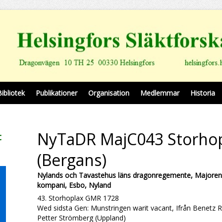
Bibliotek
Publikationer
Organisation
Medlemmar
Historia
NyTaDR MajC043 Storho
t
(Bergans)
Nylands och Tavastehus läns dragonregemente, Majoren
kompani, Esbo, Nyland
43. Storhoplax GMR 1728
Wed sidsta Gen: Munstringen warit vacant, Ifrån Benetz 
Petter Strömberg (Uppland)