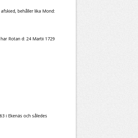
 afskied, behåller lika Mond:
t har Rotan d: 24 Martii 1729
763 i Ekenäs och således