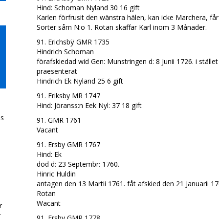
Hind: Schoman Nyland 30 16 gift
Karlen förfrusit den wänstra hälen, kan icke Marchera, får
Sorter såm N:o 1. Rotan skaffar Karl inom 3 Månader.
91. Erichsbÿ GMR 1735
Hindrich Schoman
förafskiedad wid Gen: Munstringen d: 8 Junii 1726. i ställe
praesenterat
Hindrich Ek Nyland 25 6 gift
91. Eriksby MR 1747
Hind: Jöranss:n Eek Nyl: 37 18 gift
ds
91. GMR 1761
Vacant
91. Ersby GMR 1767
Hind: Ek
n
död d: 23 Septembr: 1760.
Hinric Huldin
antagen den 13 Martii 1761. fåt afskied den 21 Januarii 1
Rotan
Wacant
r
r
91. Ersby GMR 1778