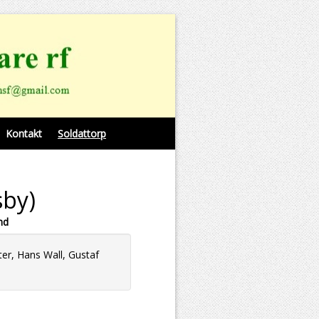
Kontakt
Soldattorp
sby)
nd
ter, Hans Wall, Gustaf