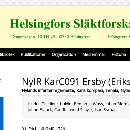
Bibliotek
Publikationer
Organisation
Medlemmar
Historia
NyIR KarC091 Ersby (Erik
t
Nylands infanteriregemente, Karis kompani, Tenala, Nyla
Hindric Ek, Hinric Huldin, Benjamin Wass, Johan Bloms
Johan Blanck, Carl Reinhold Schytz, Isac Byman
91. Erichsbÿ GMR 1726