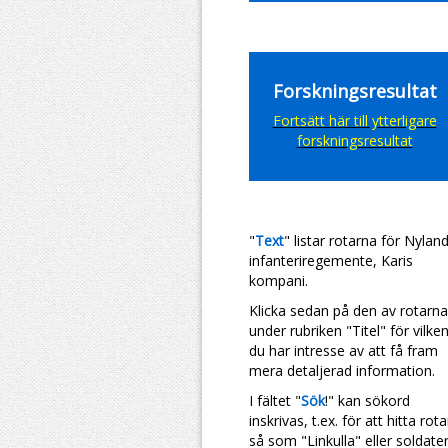
Forskningsresultat
Fortsätt här till ytterligare
forskningsresultat
"
Text
" listar rotarna för
Nylan
infanteriregemente, Karis
kompani.
Klicka sedan på den av rotarna
under rubriken "Titel" för vilke
du har intresse av att få fram
mera detaljerad information.
I fältet "
Sök
!" kan sökord
inskrivas, t.ex. för att hitta rota
så som "Linkulla" eller soldate