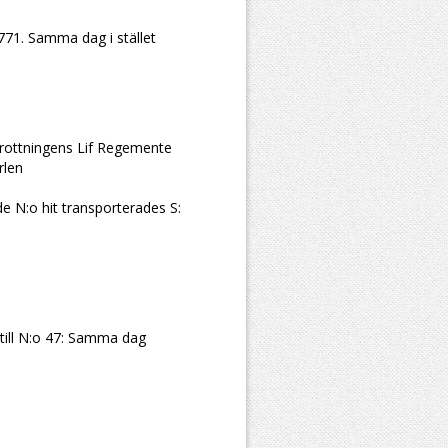
1771. Samma dag i stället
Drottningens Lif Regemente
rlen
de N:o hit transporterades S:
 till N:o 47: Samma dag