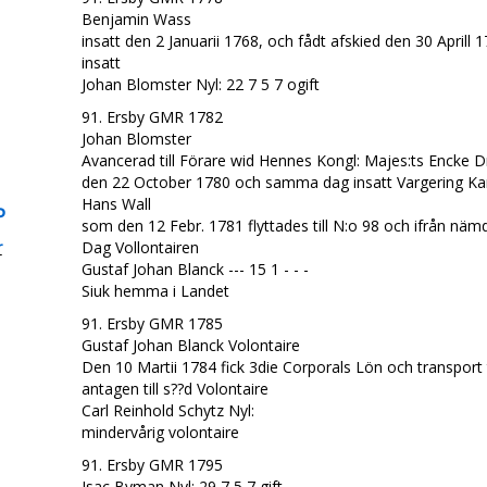
Benjamin Wass
insatt den 2 Januarii 1768, och fådt afskied den 30 Aprill 
insatt
Johan Blomster Nyl: 22 7 5 7 ogift
91. Ersby GMR 1782
Johan Blomster
Avancerad till Förare wid Hennes Kongl: Majes:ts Encke 
den 22 October 1780 och samma dag insatt Vargering Ka
Hans Wall
P
som den 12 Febr. 1781 flyttades till N:o 98 och ifrån näm
r
Dag Vollontairen
Gustaf Johan Blanck --- 15 1 - - -
Siuk hemma i Landet
91. Ersby GMR 1785
Gustaf Johan Blanck Volontaire
Den 10 Martii 1784 fick 3die Corporals Lön och transport
antagen till s??d Volontaire
Carl Reinhold Schytz Nyl:
mindervårig volontaire
91. Ersby GMR 1795
Isac Byman Nyl: 29 7 5 7 gift