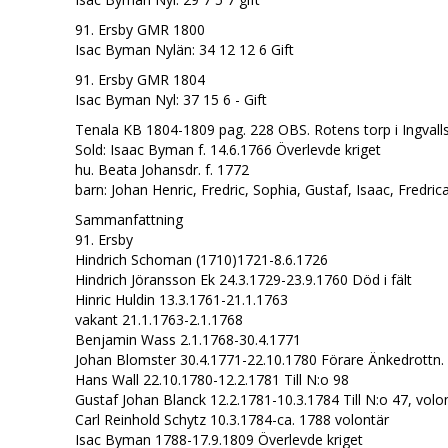
91. Ersby GMR 1800
Isac Byman Nylän: 34 12 12 6 Gift
91. Ersby GMR 1804
Isac Byman Nyl: 37 15 6 - Gift
Tenala KB 1804-1809 pag. 228 OBS. Rotens torp i Ingvall
Sold: Isaac Byman f. 14.6.1766 Överlevde kriget
hu. Beata Johansdr. f. 1772
barn: Johan Henric, Fredric, Sophia, Gustaf, Isaac, Fredric
Sammanfattning
91. Ersby
Hindrich Schoman (1710)1721-8.6.1726
Hindrich Jöransson Ek 24.3.1729-23.9.1760 Död i fält
Hinric Huldin 13.3.1761-21.1.1763
vakant 21.1.1763-2.1.1768
Benjamin Wass 2.1.1768-30.4.1771
Johan Blomster 30.4.1771-22.10.1780 Förare Änkedrottn. 
Hans Wall 22.10.1780-12.2.1781 Till N:o 98
Gustaf Johan Blanck 12.2.1781-10.3.1784 Till N:o 47, volo
Carl Reinhold Schytz 10.3.1784-ca. 1788 volontär
Isac Byman 1788-17.9.1809 Överlevde kriget