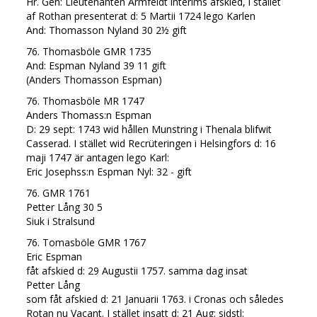
Hr. Gen: Lieutenanten Armfeldt interims afskied, i stället
af Rothan presenterat d: 5 Martii 1724 lego Karlen
And: Thomasson Nyland 30 2½ gift
76. Thomasböle GMR 1735
And: Espman Nyland 39 11 gift
(Anders Thomasson Espman)
76. Thomasböle MR 1747
Anders Thomass:n Espman
D: 29 sept: 1743 wid hållen Munstring i Thenala blifwit
Casserad. I stället wid Recrüteringen i Helsingfors d: 16
maji 1747 är antagen lego Karl:
Eric Josephss:n Espman Nyl: 32 - gift
76. GMR 1761
Petter Lång 30 5
Siuk i Stralsund
76. Tomasböle GMR 1767
Eric Espman
fåt afskied d: 29 Augustii 1757. samma dag insat
Petter Lång
som fåt afskied d: 21 Januarii 1763. i Cronas och således
Rotan nu Vacant. I stället insatt d: 21 Aug: sidstl: