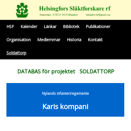
HSF
Kalender
Länkar
Bibliotek
Publikationer
Organisation
Medlemmar
Historia
Kontakt
Soldattorp
DATABAS för projektet SOLDATTORP
Nylands infanteriregemente
Karis kompani