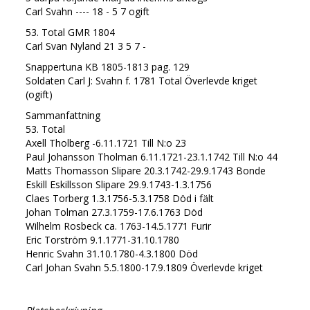
Carl Svahn ---- 18 - 5 7 ogift
53. Total GMR 1804
Carl Svan Nyland 21 3 5 7 -
Snappertuna KB 1805-1813 pag. 129
Soldaten Carl J: Svahn f. 1781 Total Överlevde kriget
(ogift)
Sammanfattning
53. Total
Axell Tholberg -6.11.1721 Till N:o 23
Paul Johansson Tholman 6.11.1721-23.1.1742 Till N:o 44
Matts Thomasson Slipare 20.3.1742-29.9.1743 Bonde
Eskill Eskillsson Slipare 29.9.1743-1.3.1756
Claes Torberg 1.3.1756-5.3.1758 Död i fält
Johan Tolman 27.3.1759-17.6.1763 Död
Wilhelm Rosbeck ca. 1763-14.5.1771 Furir
Eric Torström 9.1.1771-31.10.1780
Henric Svahn 31.10.1780-4.3.1800 Död
Carl Johan Svahn 5.5.1800-17.9.1809 Överlevde kriget