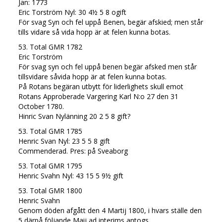
Jan: 1773
Eric Torström Nyl: 30 4½ 5 8 ogift
För svag Syn och fel uppå Benen, begär afskied; men står
tills vidare så vida hopp är at felen kunna botas.
53. Total GMR 1782
Eric Torström
För svag syn och fel uppå benen begär afsked men står
tillsvidare såvida hopp är at felen kunna botas.
På Rotans begäran utbytt för liderlighets skull emot
Rotans Approberade Vargering Karl N:o 27 den 31
October 1780.
Hinric Svan Nylänning 20 2 5 8 gift?
53. Total GMR 1785
Henric Svan Nyl: 23 5 5 8 gift
Commenderad. Pres: på Sveaborg
53. Total GMR 1795
Henric Svahn Nyl: 43 15 5 9½ gift
53. Total GMR 1800
Henric Svahn
Genom döden afgått den 4 Martij 1800, i hvars ställe den
5 därpå följande Maij ad interims antogs