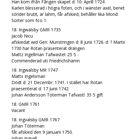
Han kom ifrån Fången skapet d: 10: Aprill 1724
Karlen blesserad i högra foten, och i wänster axel, benet
sönder brutit, är lahm, får afskied, behåller lika Mond:
Sorter som N:o 1.
18. Ingwalsby GMR 1735
Jacob Nicu
afskiedat wid Gen: Munstringen d: 8 Junii 1726. d: ? Martii
1730 har Rotan präsenterat drängen
Mattz Ingellman Tafwastel: 25 5 -
Commenderad uti Friedrichshamn
18. Ingwalsby MR 1747
Matts Ingelsman
Dödt d: 21 Decembr: 1741. I stället har Rotan
praesenterat d: 17 Junii 1742
Johan Andersson Töterman Tafvastl: 35 5 gift
18. GMR 1761
Vacant
18. Ingvalsby GMR 1767
Johan Töterman
fåt afskied den 9 Januarii 1750.
Johan Ingvall