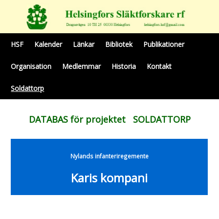
HSF
Kalender
Länkar
Bibliotek
Publikationer
Organisation
Medlemmar
Historia
Kontakt
Soldattorp
DATABAS för projektet SOLDATTORP
Nylands infanteriregemente
Karis kompani