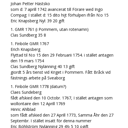
Johan Petter Hästsko
som d: 7 aprill 1742 avancerat till Förare wed Ingo
Compag: I stället d: 15 dito hijt förhulpen ifrån N:o 15
Eric Knapsberg Nyl: 39 20 gift
1. GMR 1761 (i Pommern, utan rotenamn)
Clas Sundberg 35 8
1. Finböle GMR 1767
Erich Knapsberg
Flyttad til N:o 15 den 29 Februarii 1754. i stället antagen
den 19 mars 1754
Clas Sundberg Nylänning 40 13 gift
giordt 5 års tienst vid Kriget i Pommern. Fått Bråck vid
fästnings arbete på Sveaborg
1. Finböle GMR 1778 (datum?)
Claes Sundeberg
fådt afskied den 10 Octobr. 1767, I stället antagen som
wollontaire den 12 Aprill 1769
Hinric Ahlblad
som fådt afskied den 27 Aprill 1773, Samma Åhr den 27
Septembr. I stället insatt för denna nummer
Eric Böhlström Nylänning 29 4½ 5 10 ogift