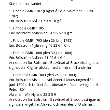
Siuk hemma i landet
1. Finböle GMR 1782 (Lägret å Lojo Malm den 3 Junii
1782)
Eric Bölström Nyl: 31 6½ 5 10 gift
1. Finnböle GMR 1785
Eric Bölström Nylänning 34 9½ 5 10 gift
1. Finböle GMR 1795 (den 26 Junij 1795)
Eric Bölström Nylänning 46 22 6 1 Gift
1. Finböle GMR 1800 (den 30 Junii 1800)
Eric Bölström Nylänn: 51 27 6 1 Gift
Annotation för Bölström: Besvärad af Bråck distinguerat
sig i sidsta Krig får afsked med anmälan till underhåll
1. Finnböhle GMR 1804 (den 25 Junii 1804)
Eric Bölström Afskedad vid General Munstringen d:30
Junii 1800 och i stället Approberad vid Recruteringen d: 9
Febr: 1801
Abraham Wik Nyland 33 3 5 9
Annotation för Bölström: Besvärad af Brock, distinguerat
sig i sista kriget; får Afsked, och anmäles til Underhåll.