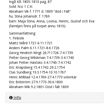
Ingå KB 1805-1810 pag. 87
Sold: N:o 1 C:K:
Abraham Vik f. 1771 d. 1809 ”död i Fält”
hu. Stina Johansdr. f. 1769
barn: Maja Stina, Anna, Lovisa, Henric, Gustaf och Eva
(familjen finns på torpet ännu 1810)
Sammanfattning
1. Finböle
Mattz Mård 1721-6.11.1721
Anders Palm 6.11.1721-8.6.1726
Georg Hindrich Wrigt 26.??.1726-7.4.1739
Petter Georg Wilskman 7.4.1739-3.4.1740
Johan Petter Hästsko 3.4.1740-7.4.1742
Eric Knapsberg 15.4.1742-29.2.1754
Clas Sundberg 19.3.1754-10.10.1767
Hinric Ahlblad 12.4.1769-27.4.1773 volontär
Eric Bölström 27.9.1773-30.6.1800
Abraham Wik 9.2.1801-Död i fält 1809
Info