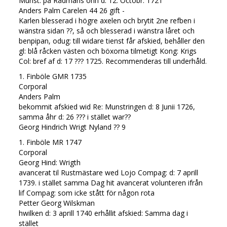
Munst: på Rådmans öhn d: 12: Octobr: 1721
Anders Palm Carelen 44 26 gift -
Karlen blesserad i högre axelen och brytit 2ne refben i
wänstra sidan ??, så och blesserad i wänstra låret och
benpipan, odug: till widare tienst får afskied, behåller den
gl: blå råcken västen och böxorna tilmetigt Kong: Krigs
Col: bref af d: 17 ??? 1725. Recommenderas till underhåld.
1. Finböle GMR 1735
Corporal
Anders Palm
bekommit afskied wid Re: Munstringen d: 8 Junii 1726,
samma åhr d: 26 ??? i stället war??
Georg Hindrich Wrigt Nyland ?? 9
1. Finböle MR 1747
Corporal
Georg Hind: Wrigth
avancerat til Rustmästare wed Lojo Compag: d: 7 aprill
1739. i stället samma Dag hit avancerat volunteren ifrån
lif Compag: som icke stått för någon rota
Petter Georg Wilskman
hwilken d: 3 aprill 1740 erhållit afskied: Samma dag i
stället