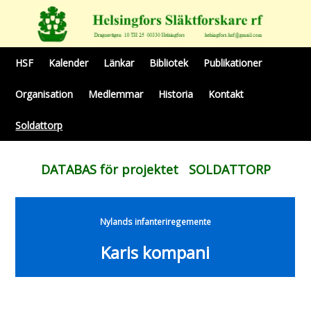
HSF
Kalender
Länkar
Bibliotek
Publikationer
Organisation
Medlemmar
Historia
Kontakt
Soldattorp
DATABAS för projektet SOLDATTORP
Nylands infanteriregemente
Karis kompani