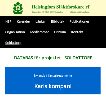
HSF
Kalender
Länkar
Bibliotek
Publikationer
Organisation
Medlemmar
Historia
Kontakt
Soldattorp
DATABAS för projektet SOLDATTORP
Nylands infanteriregemente
Karis kompani