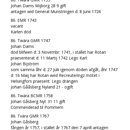
Johan Dams Wijborg 28 9 gift
antagen wid General Munstringen d: 8 Junii 1726
86. EMR 1743
vacant
Karlen död
86. Twära GMR 1747
Johan Dams
död blifwen d: 3 Novembr: 1741, i stället har Rotan
praesenterat d: 11 Martij 1742 Lego Karl:
Johan Bijström
som samma åhr d: 27 Julii igenom döden afgåt, åhr 1747
d: 16 Maij har Rotan wed Recreuteringz mötet i
Helsingfors praesent: Lego drängen
Johan Gååsberg Nyland 21 - ogift
86. Twära BCMR 1758
Johan Gåsberg Nyl: 31 11 gift
Commenderad til Pommern
86. Tvära GMR 1767
Johan Gåsberg
fången år 1757, i stället år 1767 den 7 aprill antagen