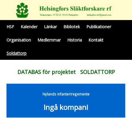
HSF
Kalender
Länkar
Bibliotek
Publikationer
Organisation
Medlemmar
Historia
Kontakt
Soldattorp
DATABAS för projektet SOLDATTORP
Nylands infanteriregemente
Ingå kompani