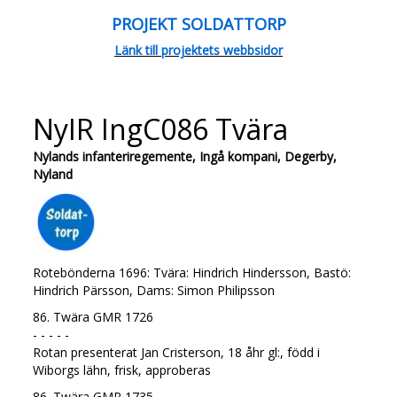
PROJEKT SOLDATTORP
Länk till projektets webbsidor
NyIR IngC086 Tvära
Nylands infanteriregemente, Ingå kompani, Degerby,
Nyland
Rotebönderna 1696: Tvära: Hindrich Hindersson, Bastö:
Hindrich Pärsson, Dams: Simon Philipsson
86. Twära GMR 1726
- - - - -
Rotan presenterat Jan Cristerson, 18 åhr gl:, född i
Wiborgs lähn, frisk, approberas
86. Twära GMR 1735