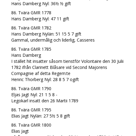
Hans Damberg Nyl: 36½ ½ gift
86. Tvära GMR 1778
Hans Damberg Nyl: 47 11 gift
86. Tvära GMR 1782
Hans Damberg Nylän: 51 15 5 7 gift
Gammal, undermålig och liderlig, Casseres
86. Tvära GMR 1785
Hans Damberg
I stället hit insatter såsom tienstför Volontaire den 30 Julii
1782 ifrån Clarinett Blåsare vid Second Majorens
Compagnie af detta Regem:te
Henric Thorberg Nyl: 28 8 5 7 ogift
86. Tvära GMR 1790
Eljas Jagt Nyl: 21 1 5 8 -
Legokarl insatt den 26 Martii 1789
86. Tvära GMR 1795
Elias Jagt Nylän: 27 5½ 5 8 gift
86. Tvära GMR 1800
Elias Jagt