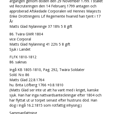
afgången genom döden den 29 November 1799. I stället
vid Recruteringen den 14 Februarij 1799 antagen och
approberad Afskedade Corporalen vid Hennes Maijes:ts
Enke Drottningens Lif Regemente hvarvid han tjent i 17
År
Matts Glad Nylänninge 37 18½ 5 8 gift
86. Tvära GMR 1804
vice Corporal
Matts Glad Nylänning 41 22½ 5 8 gift
Sjuk i Landet
FLFK 1810-1812
86. saknas
Ingå KB 1805-1810, Pag. 292, Twära Soldater
Sold. N:o 86
Matts Glad 22.8.1764
hu. Brita Löfberg 1766 +0.8.1810
(Matts Glad ser inte ut att ha varit med i kriget, kanske
sjuk. Han har inga nattvardsanteckningar efter 1804 och
har flyttat ut ur torpet senast efter hustruns död. Han
dog i Ingå 16.2.1815 som rotfattig inhysing.)
Sammanfattning