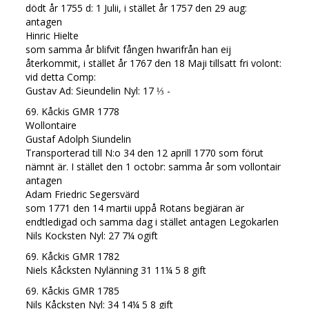
dödt år 1755 d: 1 Julii, i stället år 1757 den 29 aug:
antagen
Hinric Hielte
som samma år blifvit fången hwarifrån han eij
återkommit, i stället år 1767 den 18 Maji tillsatt fri volont:
vid detta Comp:
Gustav Ad: Sieundelin Nyl: 17 ⅓ -
69. Kåckis GMR 1778
Wollontaire
Gustaf Adolph Siundelin
Transporterad till N:o 34 den 12 aprill 1770 som förut
nämnt är. I stället den 1 octobr: samma år som vollontair
antagen
Adam Friedric Segersvärd
som 1771 den 14 martii uppå Rotans begiäran är
endtledigad och samma dag i stället antagen Legokarlen
Nils Kocksten Nyl: 27 7¼ ogift
69. Kåckis GMR 1782
Niels Kåcksten Nylänning 31 11¼ 5 8 gift
69. Kåckis GMR 1785
Nils Kåcksten Nyl: 34 14¼ 5 8 gift