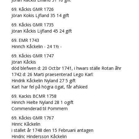
69. Kåckis GMR 1726
Jöran Kokis Ljfland 35 14 gift
69. Kåckis GMR 1735
Jöran Kåckis Lijfland 45 24 gift
69. EMR 1743
Hinrich Kåckelin - 24 1½ -
69. Kåckis GMR 1747
Jöran Kåckis
död blefwen d: 20 Oct:br 1741, i hwars ställe Rotan åhr
1742 d: 26 Marti praesenterad Lego Karl:
Hindrik Kåckelin Nyland 27 5 gift
Karl: har fel på högra ögat, får afskied
69. Kackis BCMR 1758
Hinrich Hielte Nyland 28 1 ogift
Commenderad til Pommern
69. Kåckis GMR 1767
Hinric Kåckelin
i stället år 1748 den 15 Februarii antagen
Hindric Hindersson Kåckelin