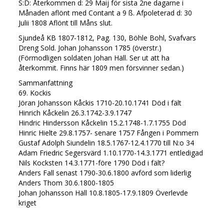
S:D: Återkommen d: 29 Maij för sista 2ne dagarne i
Månaden aflönt med Contant a 9 ß. Afpoleterad d: 30
Julii 1808 Aflönt till Måns slut.
Sjundeå KB 1807-1812, Pag. 130, Böhle Bohl, Svafvars
Dreng Sold. Johan Johansson 1785 (överstr.)
(Förmodligen soldaten Johan Häll. Ser ut att ha
återkommit. Finns här 1809 men försvinner sedan.)
Sammanfattning
69. Kockis
Jöran Johansson Kåckis 1710-20.10.1741 Död i fält
Hinrich Kåckelin 26.3.1742-3.9.1747
Hindric Hindersson Kåckelin 15.2.1748-1.7.1755 Död
Hinric Hielte 29.8.1757- senare 1757 Fången i Pommern
Gustaf Adolph Siundelin 18.5.1767-12.4.1770 till N:o 34
Adam Friedric Segersvärd 1.10.1770-14.3.1771 entledigad
Nils Kocksten 14.3.1771-före 1790 Död i fält?
Anders Fall senast 1790-30.6.1800 avförd som liderlig
Anders Thom 30.6.1800-1805
Johan Johansson Häll 10.8.1805-17.9.1809 Överlevde
kriget