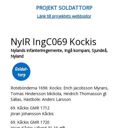
PROJEKT SOLDATTORP
Länk till projektets webbsidor
NyIR IngC069 Kockis
Nylands infanteriregemente, Ingå kompani, Sjundeå,
Nyland
Rotebönderna 1696: Kockis: Erich Jacobsson Myrans,
Tomas Hindersson Mickola, Hindrich Thomasson gl:
Sällas, Hästböle: Anders Larsson
69. Kåckis GMR 1712
Jöran Johansson Kåckis
69. Kåckis GMR 1720
Jöran Kåckis Lifland 31 10 gift