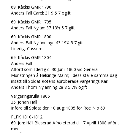
69. Kåckis GMR 1790
Anders Fall Carel: 31 9 5 7 ogift
69. Kåckis GMR 1795
Anders Fall Nylän: 37 13½ 5 7 gift
69. Kåckis GMR 1800
Anders Fall Nylänninge 43 19¼ 5 7 gift
Liderlig, Casseres
69. Kåckis GMR 1804
Anders Fall
Afförd som liderlig d: 30 Junii 1800 vid General
Munstringen å Helsinge Malm; I dess ställe samma dag
insatt till Soldat Rotens aproberade vargerings Karl
Anders Thom Nylänning 28 8 5 7½ ogift
Vargeringsrulla 1806
35. Johan Häll
Införd till Soldat den 10 aug: 1805 för Rot: N:o 69
FLFK 1810-1812
69. Joh: Häll Bleserad Afpoleterad d: 17 Aprill 1808 aflönt
med