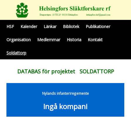
HSF
Kalender
Länkar
Bibliotek
Publikationer
Organisation
Medlemmar
Historia
Kontakt
Soldattorp
DATABAS för projektet SOLDATTORP
Nylands infanteriregemente
Ingå kompani