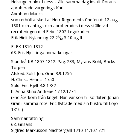
Helsinge malm. I dess ställe samma dag insatt Rotans
aproberade vargerings Karl
Abraham Manck
som erhöll afsked af Herr Regements Chefen d: 12 aug.
1801 och antogs och aproberades i dess ställe vid
recruteringen d: 4 Febr: 1802 Legokarlen
Erik Hielt Nylänning 22 2⁵⁄₁₂ 5 10 ogift
FLFK 1810-1812
68. Erik Hjelt inga anmärkningar
Sjundeå KB 1807-1812. Pag. 233, Myrans Bohl, Bäcks
Torpen
Afsked. Sold. Joh. Gran 3.9.1756
H. Christ. Henricii 1750
Sold. Eric Hjelt 4.8.1782
h. Anna Stina Andreae 17.12.1774
(Eric återkom från kriget. Han var son till soldaten Johan
Gran i samma rote. Eric flyttade med sin hustru till Lojo
1810.)
Sammanfattning
68. Grisans
Sigfred Markusson Nächtergahl 1710-11.10.1721