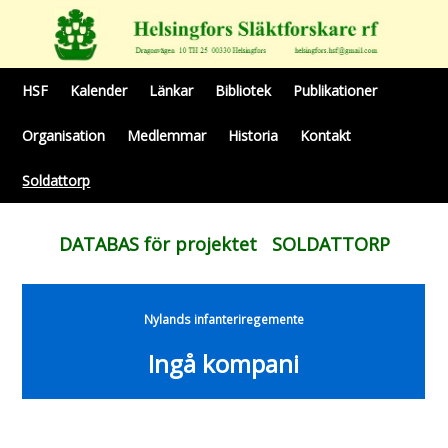
HSF
Kalender
Länkar
Bibliotek
Publikationer
Organisation
Medlemmar
Historia
Kontakt
Soldattorp
DATABAS för projektet SOLDATTORP
Nylands infanteriregemente
Ingå kompani