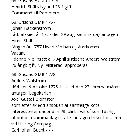
68. Grisans BCMR 1758
Henrich Stålts Nyland 23 1 gift
Commend: til Pommern
68. Grisans GMR 1767
Johan Bäckenström
fådt afskied år 1757 den 29 aug: samma dag antagen
Hinric Stålt
fången år 1757 Hwarifrån han eij återkommit
Vacant
I denne N:o insatt d: 7 Aprill sistledne Anders Walström
26 år gl: gift, Nyl: visiterad, approberas
68. Grisans GMR 1778
Anders Walström
död den 9 octobr: 1775. I stället den 27 samma månad
antagen Legokarlen
Axel Gustaf Blomster
som efter skiedd ansökan af samtelige Rote
Interessenter under den 28 Julii blifwit såsom liderlig
afförd och samma dag i stället antagen fri wollontairen
vid Helsing Compag:
Carl Johan Bucht - - - -