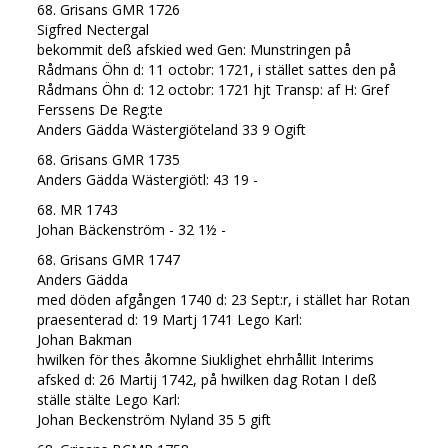
68. Grisans GMR 1726
Sigfred Nectergal
bekommit deß afskied wed Gen: Munstringen på
Rådmans Öhn d: 11 octobr: 1721, i stället sattes den på
Rådmans Öhn d: 12 octobr: 1721 hjt Transp: af H: Gref
Ferssens De Reg:te
Anders Gädda Wästergiöteland 33 9 Ogift
68. Grisans GMR 1735
Anders Gädda Wästergiötl: 43 19 -
68. MR 1743
Johan Bäckenström - 32 1½ -
68. Grisans GMR 1747
Anders Gädda
med döden afgången 1740 d: 23 Sept:r, i stället har Rotan
praesenterad d: 19 Martj 1741 Lego Karl:
Johan Bakman
hwilken för thes åkomne Siuklighet ehrhållit Interims
afsked d: 26 Martij 1742, på hwilken dag Rotan I deß
ställe stälte Lego Karl:
Johan Beckenström Nyland 35 5 gift