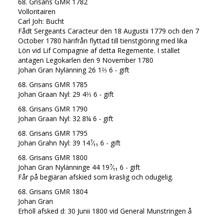
68. Grisans GMR 1782
Vollontairen
Carl Joh: Bucht
Fådt Sergeants Caracteur den 18 Augustii 1779 och den 7
October 1780 härifrån flyttad till tienstgiöring med lika
Lön vid Lif Compagnie af detta Regemente. I stället
antagen Legokarlen den 9 November 1780
Johan Gran Nylänning 26 1⅔ 6 - gift
68. Grisans GMR 1785
Johan Graan Nyl: 29 4⅔ 6 - gift
68. Grisans GMR 1790
Johan Graan Nyl: 32 8¼ 6 - gift
68. Grisans GMR 1795
Johan Grahn Nyl: 39 14⁷⁄₁₁ 6 - gift
68. Grisans GMR 1800
Johan Gran Nylänninge 44 19⁷⁄₁₁ 6 - gift
Får på begiäran afskied som kraslig och odugelig.
68. Grisans GMR 1804
Johan Gran
Erhöll afsked d: 30 Junii 1800 vid General Munstringen å