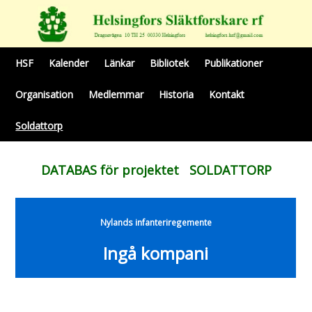
HSF
Kalender
Länkar
Bibliotek
Publikationer
Organisation
Medlemmar
Historia
Kontakt
Soldattorp
DATABAS för projektet SOLDATTORP
Nylands infanteriregemente
Ingå kompani