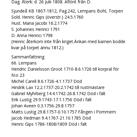
Dag. Återk: d. 26 Julii 1808. Aflönt från D.
Sjundeå KB 1807-1812, Pag.242, Lempans Bohl, Torpen
Sold. Henric Gips (överstr.) 24.5.1760
Hust. Maria Jacobi 16.2.1774
S. Johannes Henrici 1791
D. Anna Henrici 1798
(Henric återkom inte från kriget.Änkan med barnen bodde
kvar på torpet ännu 1812.)
Sammanfattning
66. Lempans
Hendric Danielsson Groot 1710-8.6.1726 till korpral för
N:o 23
Michel Carell 8.6.1726-4.1.1737 Död
Hindrik Lax 12.2.1737-20.2.1742 till rustmästare
Gabriel Myhrberg 14.4.1742-26.8.1742 Död i fält
Erik Lustig 29.9.1743-17.1.1756 Död i fält
Johan Aveen 0.3.1756-29.8.1757
Matts Lustig 29.8.1757-0.10.1757 Fången i Pommern
Jacob Hedman 9.4.1767-21.10.1785 Död
Henric Gips 1786-1808/1809 Död i fält