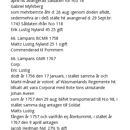
aprill hit avangerad Såldaten för N:o 16
Gabriel Myhrberg
som mehrbem:te åhr d: 26 aug: igenom döden aflidit,
sedermehra är i deß ställe hit avangerad d: 29 Sept:br:
1743 Såldaten ifrån N:o 118
Erik Lustig Nyland 45 25 gift
66. Lämpans BCMR 1758
Mattz Lustig Nyland 25 1 ogift
Commenderad til Pommern
66. Lämpans GMR 1767
Corp:
Eric Lustig
dödt år 1756 den 17 Januarii, i stället samma år och
Martii månad är volont: af Wäsmanlands Regemente hit
tillsatt att vara Corporal med Rote löns utniutande
Johan Aveen
som år 1757 den 29 aug: blifvit transporterad till N:o 98, i
stället samma dag antagen till Soldat
Matts Lustig
fången år 1757 och varifrån eij återkommit, i stället år
1767 den 9 aprill antagen
Jacob Hedman Nyl: 27½ ½ gift