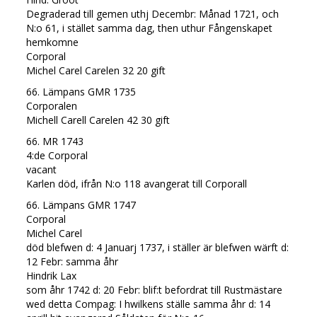
Degraderad till gemen uthj Decembr: Månad 1721, och
N:o 61, i stället samma dag, then uthur Fångenskapet
hemkomne
Corporal
Michel Carel Carelen 32 20 gift
66. Lämpans GMR 1735
Corporalen
Michell Carell Carelen 42 30 gift
66. MR 1743
4:de Corporal
vacant
Karlen död, ifrån N:o 118 avangerat till Corporall
66. Lämpans GMR 1747
Corporal
Michel Carel
död blefwen d: 4 Januarj 1737, i ställer är blefwen wärft d:
12 Febr: samma åhr
Hindrik Lax
som åhr 1742 d: 20 Febr: blif:t befordrat till Rustmästare
wed detta Compag: I hwilkens ställe samma åhr d: 14