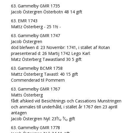
63. Gammelby GMR 1735
Jacob Östergren Österbotn 48 14 gift
63. EMR 1743
Mattz Österberg - 25 1½ -
63. Gammelby GMR 1747
Jacob Östergren
död blefwen d: 23 Novembr: 1741, i stället af Rotan
praesenterad d: 26 Martij 1742 Lego Karl:
Matz Österberg Tawastland 30 5 gift
63. Gammelby BCMR 1758
Mattz Österberg Tavastl: 40 15 gift
Commenderad til Pommern
63. Gammelby GMR 1767
Matts Österberg
fådt afskied vid Besichtnings och Cassations Munstringen
och anmäles till underhåld, i stället år 1767 den 23 aprill
antagen
Jacob Östergren Nyl: 23⁵⁄₁₂ ⁵⁄₁₂ gift
63. Gammelby GMR 1778