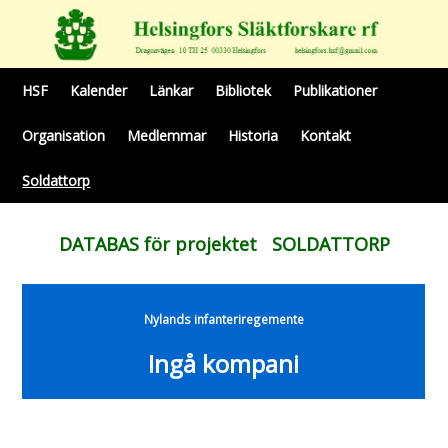
HSF
Kalender
Länkar
Bibliotek
Publikationer
Organisation
Medlemmar
Historia
Kontakt
Soldattorp
DATABAS för projektet SOLDATTORP
Nylands infanteriregemente
Ingå kompani