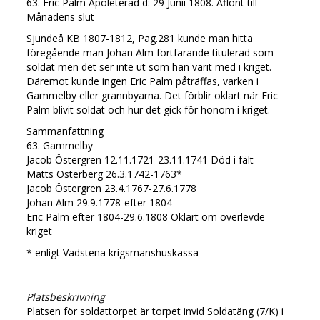
63. Eric Palm Apoleterad d: 29 Junii 1808. Aflönt till
Månadens slut
Sjundeå KB 1807-1812, Pag.281 kunde man hitta
föregående man Johan Alm fortfarande titulerad som
soldat men det ser inte ut som han varit med i kriget.
Däremot kunde ingen Eric Palm påträffas, varken i
Gammelby eller grannbyarna. Det förblir oklart när Eric
Palm blivit soldat och hur det gick för honom i kriget.
Sammanfattning
63. Gammelby
Jacob Östergren 12.11.1721-23.11.1741 Död i fält
Matts Österberg 26.3.1742-1763*
Jacob Östergren 23.4.1767-27.6.1778
Johan Alm 29.9.1778-efter 1804
Eric Palm efter 1804-29.6.1808 Oklart om överlevde
kriget
* enligt Vadstena krigsmanshuskassa
Platsbeskrivning
Platsen för soldattorpet är torpet invid Soldatäng (7/K) i