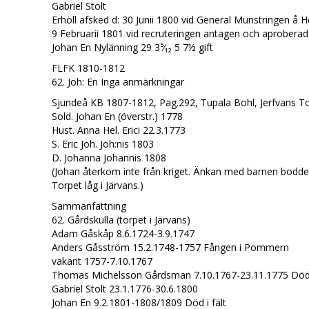
Gabriel Stolt
Erhöll afsked d: 30 Junii 1800 vid General Munstringen å H
9 Februarii 1801 vid recruteringen antagen och aprobera
Johan En Nylänning 29 3⁵⁄₁₂ 5 7½ gift
FLFK 1810-1812
62. Joh: En Inga anmärkningar
Sjundeå KB 1807-1812, Pag.292, Tupala Bohl, Jerfvans T
Sold. Johan En (överstr.) 1778
Hust. Anna Hel. Erici 22.3.1773
S. Eric Joh. Joh:nis 1803
D. Johanna Johannis 1808
(Johan återkom inte från kriget. Änkan med barnen bodde
Torpet låg i Järvans.)
Sammanfattning
62. Gårdskulla (torpet i Järvans)
Adam Gåskåp 8.6.1724-3.9.1747
Anders Gåsström 15.2.1748-1757 Fången i Pommern
vakant 1757-7.10.1767
Thomas Michelsson Gårdsman 7.10.1767-23.11.1775 Dö
Gabriel Stolt 23.1.1776-30.6.1800
Johan En 9.2.1801-1808/1809 Död i fält