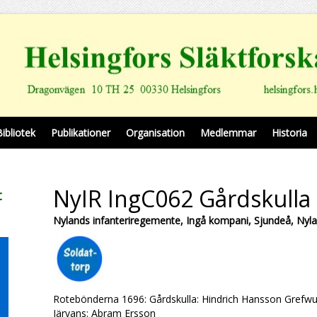
Bibliotek
Publikationer
Organisation
Medlemmar
Historia
NyIR IngC062 Gårdskulla
t
Nylands infanteriregemente, Ingå kompani, Sjundeå, Nyl
Rotebönderna 1696: Gårdskulla: Hindrich Hansson Grefwu
Järvans: Abram Ersson