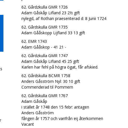
62. Gårdzkulla GMR 1726
Adam Gåskåp Lifland 23 2½ gift
nylegd, af Rothan praesenterad d: 8 Junii 1724
62. Gårdskulla GMR 1735
Adam Gååskopp Lijfland 33 13 gift
62. EMR 1743
Adam Gååskop - 41 21 -
62. Gårdzkulla GMR 1747
Adam Gåskåp Lifland 45 25 gift
Karlen har fehl på högra ögat, får afskied.
ds
62. Gårdskulla BCMR 1758
Anders Gåsström Nyl: 30 10 gift
Commenderad til Pommern
n
62. Gårdskulla GMR 1767
Adam Gåskåp
i stället år 1748 den 15 febr: antagen
Anders Gåsström
fången år 1757 och varifrån eij återkommen
r
Vacant