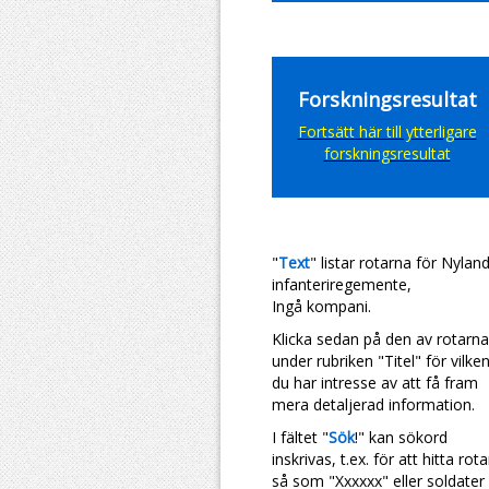
Forskningsresultat
Fortsätt här till ytterligare
forskningsresultat
"
Text
" listar rotarna för Nylan
infanteriregemente,
Ingå kompani.
Klicka sedan på den av rotarna
under rubriken "Titel" för vilke
du har intresse av att få fram
mera detaljerad information.
I fältet "
Sök
!" kan sökord
inskrivas, t.ex. för att hitta rota
så som "Xxxxxx" eller soldater