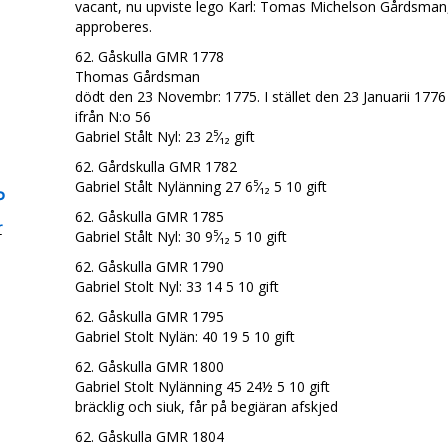
vacant, nu upviste lego Karl: Tomas Michelson Gårdsman, 2
approberes.
62. Gåskulla GMR 1778
Thomas Gårdsman
dödt den 23 Novembr: 1775. I stället den 23 Januarii 177
ifrån N:o 56
Gabriel Stålt Nyl: 23 2⁵⁄₁₂ gift
62. Gårdskulla GMR 1782
Gabriel Stålt Nylänning 27 6⁵⁄₁₂ 5 10 gift
P
62. Gåskulla GMR 1785
r
Gabriel Stålt Nyl: 30 9⁵⁄₁₂ 5 10 gift
62. Gåskulla GMR 1790
Gabriel Stolt Nyl: 33 14 5 10 gift
62. Gåskulla GMR 1795
Gabriel Stolt Nylän: 40 19 5 10 gift
62. Gåskulla GMR 1800
Gabriel Stolt Nylänning 45 24½ 5 10 gift
bräcklig och siuk, får på begiäran afskjed
62. Gåskulla GMR 1804